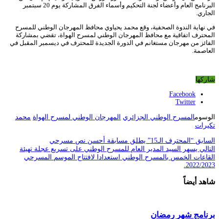
البرنامج العام وأعضاء لجنة التحكيم وأسماء الفرق المشاركة يوم 20 سبتمبر
الجاري.
في نهاية الندوة الصحفية، وقع محمد يحياوي محافظ المهرجان الوطني للمسرح
المحترف اتفاقية مع محافظ المهرجان الوطني لمسرح الهواة، تقضي بمشاركة
الفائز من مهرجان مستغانم في الدورة الجديدة للمحترف في ديسمبر المقبل في
العاصمة.
شاركها
Facebook
Twitter
الوسوم
المسرح الوطني الجزائري
المهرجان الوطني لمسرح الهواة
محمد
تكيرات
السابق
“المحترف الـ15” يطلق مسابقة أحسن نص مسرحي
التالي
يسهر السيد المدير العام للمسرح الوطني على تسريع عجلة تهيئة
القاعات الخمس بالمسرح الوطني استعدادا لافتتاح الموسم المسرحي
2022/2023.
شاهد أيضاً
برنامج شهر رمضان