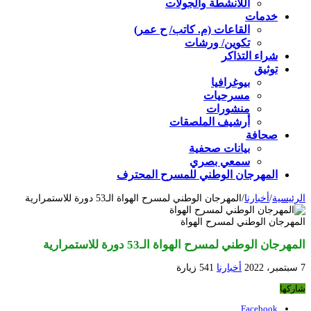
اللأنشطة والجولات
خدمات
القاعات (م. كاتب/ ح عمر)
تكوين/ ورشات
شراء التذاكر
توثيق
بيوغرافيا
مسرحيات
منشورات
أرشيف الملصقات
صحافة
بيانات صحفية
سمعي بصري
المهرجان الوطني للمسرح المحترف
الرئيسية
/
أخبارنا
/
المهرجان الوطني لمسرح الهواة الـ53 دورة للاستمرارية
المهرجان الوطني لمسرح الهواة
المهرجان الوطني لمسرح الهواة الـ53 دورة للاستمرارية
7 سبتمبر، 2022
أخبارنا
541 زيارة
شاركها
Facebook