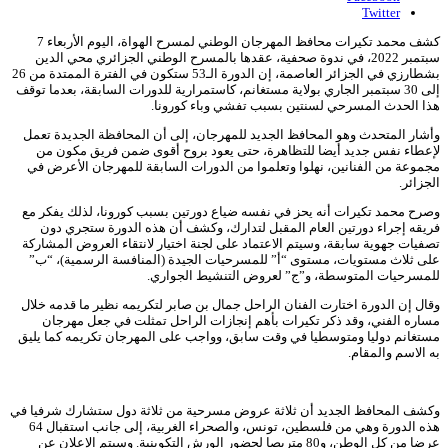
Twitter
كشف محمد تكيرات محافظ المهرجان الوطني لمسرح الهواة، اليوم الأربعاء 7
سبتمبر 2022، في ندوة صحفية، عقدها بالمسرح الوطني الجزائري محي الدين
بشطارزي في الجزائر العاصمة، إن الدورة الـ53 ستكون في الفترة الممتدة من 26
إلى 30 سبتمبر الجاري بولاية مستغانم، كاستمرارية للدورات السابقة، بعدما توقف
هذا الحدث المسرحي لسنتين بسبب تفشي وباء كورونا.
وأشار المتحدث وهو المحافظ الجديد للمهرجان، إلى أن المحافظة الجديدة تعمل
لإعطاء نفس جديد أيضا للتظاهرة، حتى يعود بروح أقوى ضمن فريق مكون من
مجموعة من الفنانين، نهلوا وتعلموا من الدورات السابقة للمهرجان الأعرض في
الجزائر.
وصرح محمد تكيرات أنه يحز في نفسه ضياع دورتين بسبب كورونا، لذلك يفكر مع
فريقه إجراء دورتين العام المقبل لتدارك، وكشف أن هذه الدورة ستجري دون
تصفيات جهوية سابقة، وسيتم الاعتماد على لجنة اختيار لانتقاء العروض المشاركة
على ثلاث مستويات، مستوى “أ” للمسرحيات الجيدة (المنافسة الرسمية)، “ب”
للمسرحيات المتوسطة، و”ج” لعروض التنشيط الجواري.
وقال إن الدورة اختارت الفنان الراحل جمال بن صابر لتكريمه نظير ما قدمه خلال
مساره الفني، وقد ذكر تكيرات بأهم إنجازات الراحل تمثلت في جعل مهرجان
مستغانم دوليا ومتوسطيا في وقت سابق، وواجب على المهرجان تكريمه كما يليق
به الاسم والمقام.
وكشف المحافظ الجديد أن ثلاثة عروض مسرحية من ثلاثة دول ستشارك شرفيا في
هذه الدورة وهي من فلسطين، تونس، والصحراء الغربية، إلى جانب استقبال 64
عرضا من كل الوطن، و80 متربصا لحضور الورش التكوينية. وسيتم الإعلان عن