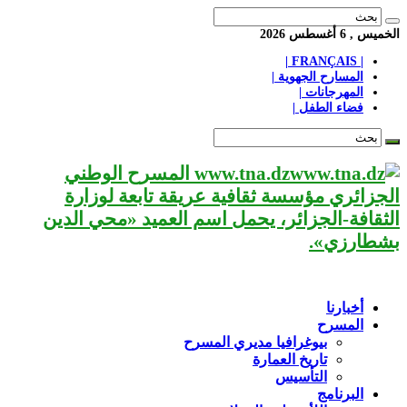
الخميس , 6 أغسطس 2026
| FRANÇAIS |
المسارح الجهوية |
المهرجانات |
فضاء الطفل |
www.tna.dz المسرح الوطني
الجزائري مؤسسة ثقافية عريقة تابعة لوزارة
الثقافة-الجزائر، يحمل اسم العميد «محي الدين
بشطارزي».
أخبارنا
المسرح
بيوغرافيا مديري المسرح
تاريخ العمارة
التأسيس
البرنامج