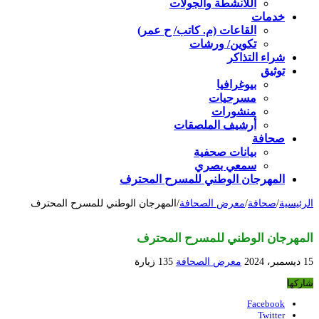
اللأنشطة والجولات
خدمات
القاعات (م. كاتب/ ح عمر)
تكوين/ ورشات
شراء التذاكر
توثيق
بيوغرافيا
مسرحيات
منشورات
أرشيف الملصقات
صحافة
بيانات صحفية
سمعي بصري
المهرجان الوطني للمسرح المحترف
الرئيسية
/
صحافة
/
معرض الصحافة
/
المهرجان الوطني للمسرح المحترف
المهرجان الوطني للمسرح المحترف
15 ديسمبر، 2024
معرض الصحافة
135 زيارة
شاركها
Facebook
Twitter