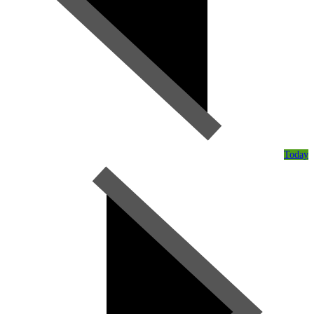
Today