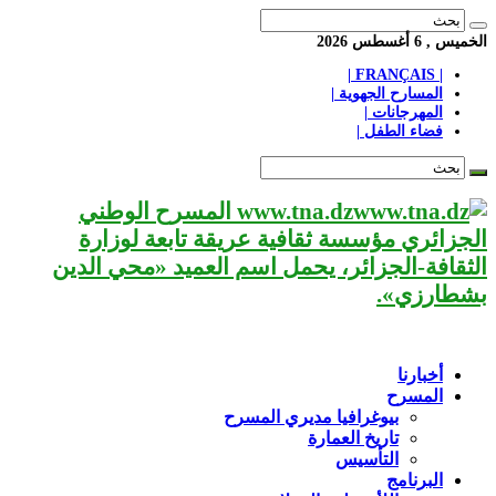
الخميس , 6 أغسطس 2026
| FRANÇAIS |
المسارح الجهوية |
المهرجانات |
فضاء الطفل |
www.tna.dz المسرح الوطني
الجزائري مؤسسة ثقافية عريقة تابعة لوزارة
الثقافة-الجزائر، يحمل اسم العميد «محي الدين
بشطارزي».
أخبارنا
المسرح
بيوغرافيا مديري المسرح
تاريخ العمارة
التأسيس
البرنامج