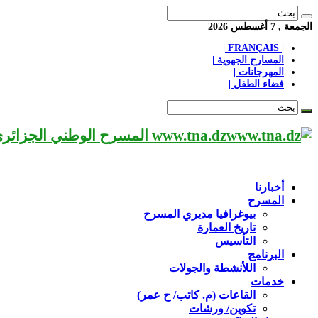
الجمعة , 7 أغسطس 2026
| FRANÇAIS |
المسارح الجهوية |
المهرجانات |
فضاء الطفل |
www.tna.dz المسرح الوطني الجزائري مؤسسة ثقافية عريقة تابعة لوزارة الثقافة-الجزائر، يحمل اسم العميد «محي الدين بشطارزي».
أخبارنا
المسرح
بيوغرافيا مديري المسرح
تاريخ العمارة
التأسيس
البرنامج
اللأنشطة والجولات
خدمات
القاعات (م. كاتب/ ح عمر)
تكوين/ ورشات