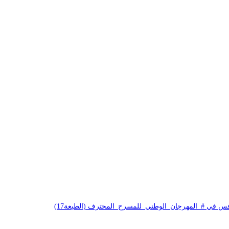
فس في #_المهرجان_الوطني_للمسرح_المحترف (الطبعة17)