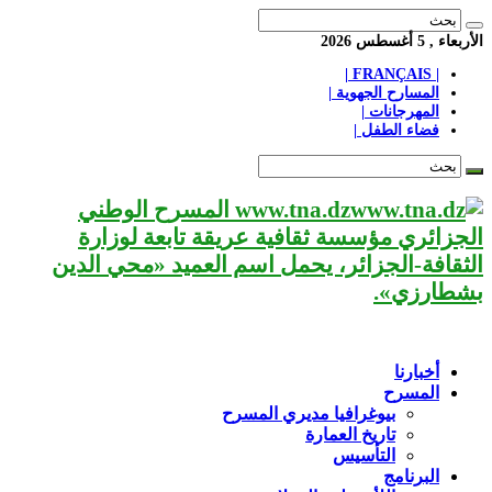
الأربعاء , 5 أغسطس 2026
| FRANÇAIS |
المسارح الجهوية |
المهرجانات |
فضاء الطفل |
www.tna.dz المسرح الوطني
الجزائري مؤسسة ثقافية عريقة تابعة لوزارة
الثقافة-الجزائر، يحمل اسم العميد «محي الدين
بشطارزي».
أخبارنا
المسرح
بيوغرافيا مديري المسرح
تاريخ العمارة
التأسيس
البرنامج