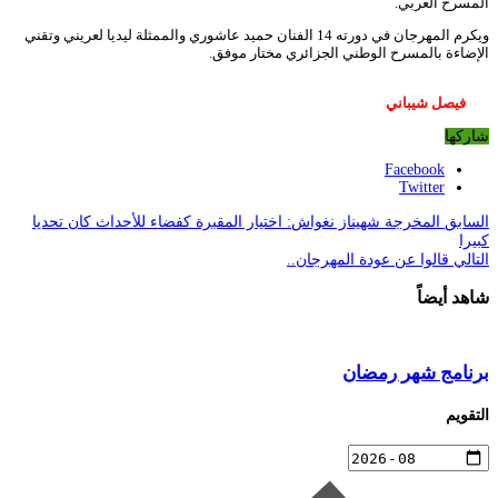
المسرح العربي.
ويكرم المهرجان في دورته 14 الفنان حميد عاشوري والممثلة ليديا لعريني وتقني
الإضاءة بالمسرح الوطني الجزائري مختار موفق.
فيصل شيباني
شاركها
Facebook
Twitter
السابق
المخرجة شهيناز نغواش: اختيار المقبرة كفضاء للأحداث كان تحديا
كبيرا
التالي
قالوا عن عودة المهرجان..
شاهد أيضاً
برنامج شهر رمضان
التقويم