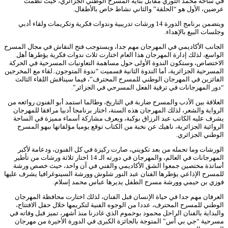
في ساحة محمد التوري مقابل بناية المسرح الوطني الجزائري، حيث نظمت
عرضين، الأول هو “الحلقة” والثاني نشاط خاص بالأطفال.
ويتضمن برنامج الدورة 14 ورشات تدريبية وندوات فكرية وتكريمات ولقاء أدبي
وجلسات البيع بالإهداء.
الجانب الأكاديمي في المهرجان مهم جدا، ويستوجب فتح النقاش في مجال المسرح
الواسع، لذلك إدارة المهرجان هذا العام اختارت ثلاث ندوات فكرية يؤطرها أهل
الاختصاص، وستكون الندوة الأولى حول مساهمة التعاونيات المسرحية في الحركة
المسرحية الجزائرية، أما الندوة الثانية فسميت “ندوة المتوجون..لقاء مع المخرجين
الفائزين في المهرجان الوطني للمسرح المحترف”، فيما سيناقش اللقاء الثالث
“دور المهرجانات في ترقية الفعل المسرحي في الجزائر”.
العلاقة بين الأدب والمسرح ضاربة في التاريخ، وطالما استمد أبو الفنون روائعه من
الرواية والشعر، لذلك المهرجان هذه السنة، اختار برنامجا أدبيا مرافقا للمهرجان
يشرف عليه الكاتب عبد الرزاق بوكبة، ويعرف مشاركة أسماء مميزة في الساحة
الروائية الجزائرية، ناهيك عن نخبة من الكتاب توقع يوميا مؤلفاتها ببهو المسرح
الوطني الجزائري.
الورشات وما تحمله من بعد تكويني، صارت ركيزة في كل الفنون، ودعامة لأكبر
المهرجانات في العالم، والمهرجان في دورته الـ 14 اختار ثلاثة ورشات من تأطير
أساتذة مختصين جمعوا الشق الأكاديمي والفني في آن واحد، حيث خصص ورشة
للمسرح الإذاعي يؤطرها الفنان عبد النور شلوش وورشة السينوغرافيا يشرف عليها
فوزي بن حيمي وورشة مسرح الطفل يديرها عباس محمد إسلام.
العرفان مهم جدا في حياة الإنسان قبل الفنان، لذلك اختارت محافظة المهرجان
الوطني للمسرح المحترف، عددا من الوجوه الفنية لتكريمها خلال حفل الافتتاح،
والبداية بالفنان الراحل محمود بوحموم الذي غادرنا منذ أشهر، تميز قبل وفاته في
مسرحية “جي بي أس” المتوجة بالجائزة الكبرى في الدورة الأخيرة من مهرجان