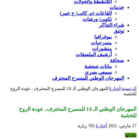
اللأنشطة والجولات
خدمات
القاعات (م. كاتب/ ح عمر)
تكوين/ ورشات
شراء التذاكر
توثيق
بيوغرافيا
مسرحيات
منشورات
أرشيف الملصقات
صحافة
بيانات صحفية
سمعي بصري
المهرجان الوطني للمسرح المحترف
الرئيسية
/
أخبارنا
/
المهرجان الوطني الـ 14 للمسرح المحترف.. عودة الروح
للخشبة
المهرجان الوطني الـ 14 للمسرح المحترف.. عودة الروح
للخشبة
17 مارس، 2021
أخبارنا
765 زيارة
شاركها