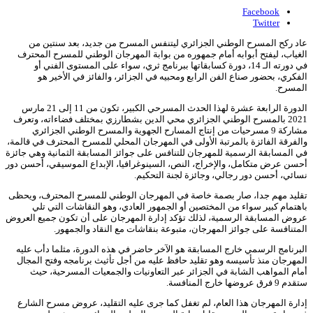
Facebook
Twitter
عاد ركح المسرح الوطني الجزائري ليتنفس المسرح من جديد، بعد سنتين من
الغياب، ليفتح أبوابه أمام جمهوره من بوابة المهرجان الوطني للمسرح المحترف
في دورته الـ 14، دورة كسابقاتها ببرنامج ثري، سواء على المستوى الفني أو
الفكري، بحضور صناع الفن الرابع ومحبيه في الجزائر، والفائز في الأخير هو
المسرح.
الدورة الرابعة عشرة لهذا الحدث المسرحي الكبير، تكون من 11 إلى 21 مارس
2021 بالمسرح الوطني الجزائري محي الدين بشطارزي بمختلف فضاءاته، وتعرف
مشاركة 9 مسرحيات من إنتاج المسارح الجهوية والمسرح الوطني الجزائري
والفرقة الفائزة بالمرتبة الأولى في المهرجان المحلي للمسرح المحترف في قالمة،
في المسابقة الرسمية للمهرجان للتنافس على جوائز المسابقة الثمانية وهي جائزة
أحسن عرض متكامل، والإخراج، النص، السينوغرافيا، الإبداع الموسيقي، أحسن دور
نسائي، أحسن دور رجالي، وجائزة لجنة التحكيم.
تقليد مهم جدا، صار بصمة خاصة في المهرجان الوطني للمسرح المحترف، ويحظى
باهتمام كبير سواء من المختصين أو الجمهور العادي، وهو النقاشات التي تلي
عروض المسابقة الرسمية، لذلك تؤكد إدارة المهرجان على أن تكون جميع العروض
المتنافسة على جوائز المهرجان، متبوعة بنقاشات مع النقاد والجمهور.
البرنامج الرسمي خارج المسابقة هو الآخر حاضر في هذه الدورة، مثلما دأب عليه
المهرجان منذ تأسيسه وهو تقليد حافظ عليه من أجل تأثيث برنامجه وفتح المجال
أمام المواهب الشابة في الجزائر عبر التعاونيات والجمعيات المسرحية، حيث
ستقدم 9 فرق عروضها خارج المنافسة.
إدارة المهرجان هذا العام، لم تغفل كما جرى عليه التقليد، عروض مسرح الشارع