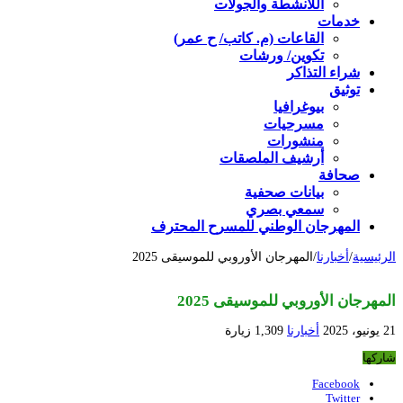
اللأنشطة والجولات
خدمات
القاعات (م. كاتب/ ح عمر)
تكوين/ ورشات
شراء التذاكر
توثيق
بيوغرافيا
مسرحيات
منشورات
أرشيف الملصقات
صحافة
بيانات صحفية
سمعي بصري
المهرجان الوطني للمسرح المحترف
الرئيسية
/
أخبارنا
/
المهرجان الأوروبي للموسيقى 2025
المهرجان الأوروبي للموسيقى 2025
21 يونيو، 2025
أخبارنا
1,309 زيارة
شاركها
Facebook
Twitter