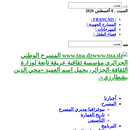
السبت , 8 أغسطس 2026
| FRANÇAIS |
المسارح الجهوية |
المهرجانات |
فضاء الطفل |
www.tna.dz المسرح الوطني
الجزائري مؤسسة ثقافية عريقة تابعة لوزارة
الثقافة-الجزائر، يحمل اسم العميد «محي الدين
بشطارزي».
أخبارنا
المسرح
بيوغرافيا مديري المسرح
تاريخ العمارة
التأسيس
البرنامج