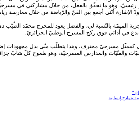
رئيسيّ، وهو ما تحقّق بالفعل، من خلال مشاركتي في مسرحيّة 
تّجربة المهمّة بالنّسبة لي، والفضل يعود للمخرج محمّد الطّي
دع في أدائي فوق ركح المسرح الوطنيّ الجزائريّ.
تي كممثّل مسرحيّ محترف، وهذا يتطلّب منّي بذل مجهودات إضاف
يّات والفنّيّات والمدارس المسرحيّة، وهو طموح كلّ شابّ جزائ
ع “
 بنماذج إنسانية