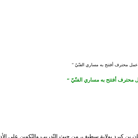
 عمل محترف أفتتح به مساري الفنّيّ “
 محترف أفتتح به مساري الفنّيّ “
ان بن كيرد بولاية سطيف، من حيث التّدريب والتّكوين على الأد