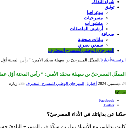
شراء التذاكر
توثيق
بيوغرافيا
مسرحيات
منشورات
أرشيف الملصقات
صحافة
بيانات صحفية
سمعي بصري
المهرجان الوطني للمسرح المحترف
الرئيسية
/
أخبارنا
/
الممثّل المسرحيّ بن سهيلة محمّد الأمين: ” رأس المحنة أوّل
الممثّل المسرحيّ بن سهيلة محمّد الأمين: ” رأس المحنة أوّل عمل
24 ديسمبر، 2024
أخبارنا
,
المهرجان الوطني للمسرح المحترف
285 زيارة
شاركها
Facebook
Twitter
حدّثنا عن بداياتك في الأداء المسرحيّ؟
كانت بداياتي مع الأستاذ نبيل بن سكّة في المسرح البلديّ حس