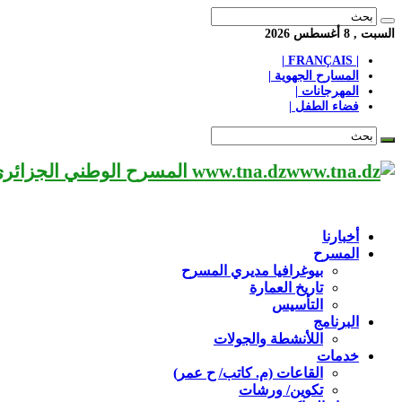
السبت , 8 أغسطس 2026
| FRANÇAIS |
المسارح الجهوية |
المهرجانات |
فضاء الطفل |
www.tna.dz المسرح الوطني الجزائري مؤسسة ثقافية عريقة تابعة لوزارة الثقافة-الجزائر، يحمل اسم العميد «محي الدين بشطارزي».
أخبارنا
المسرح
بيوغرافيا مديري المسرح
تاريخ العمارة
التأسيس
البرنامج
اللأنشطة والجولات
خدمات
القاعات (م. كاتب/ ح عمر)
تكوين/ ورشات