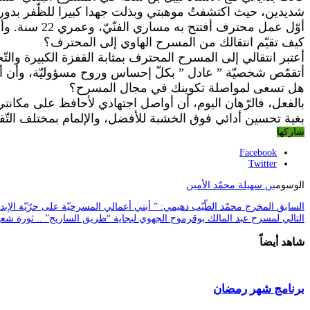
شديدين، حيث اكتشفتُ موهبتي وبذلت جهدا كبيرا للظّفر بدور 
أوّل عمل محترف أفتتح به مساري الفنّيّ، وعمري 22 سنة. وأودّ الإشارة أنّني أجمع بين الفنّ والرّياضة من خلال ممارسة رياضة الجودو.
كيف تقيّم انتقالك من المسرح الهاوي إلى المحترف؟
أعتبر انتقالي إلى المسرح المحترف بمثابة القفزة الكبيرة وال
أتقمّص شخصيّة ” عادل ” بكلّ إحساس وروح مسؤوليّة، وأن أب
هل تسعى لمواصلة تكوينك في مجال المسرح؟
بالفعل، فالرّهان اليوم، أن أواصل اجتهادي لأحافظ على مكان
بغية تحسين أدائي فوق الخشبة للأفضل، والإلمام بمختلف التّقن
شاركها
Facebook
Twitter
الوسوم
بن سهيلة محمّد الأمين
السابق
المخرج محمّد الطّيّب دهيمي: ” أبني أعمالي المسرحيّة على حرّيّة الإبدا
التالي
لمسرح عبد المالك بوقرموح الجهوي لبجاية “طريق الساريج” .. ثورة شعبية
شاهد أيضاً
برنامج شهر رمضان