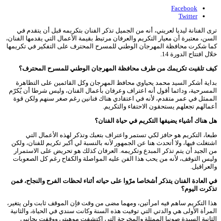
Facebook
Twitter
ترى الفنانة ليديا لعريني، أنه من الجميل تذكر الفنان بتكريمه قبل أن يتقدم في
السن، معتبرة أن معيار التكريم والعرفان مرتبط بقيمة الأعمال التي يقدمها الفنان،
كما شكرت محافظة المهرجان الوطني للمسرح المحترف على التفكير في تكريمها
خلال افتتاح الدورة 14.
كيف تلقيت تكريمك من طرف محافظة المهرجان الوطني للمسرح المحترف؟
بداية أشكر السيد محمد يحياوي محافظ المهرجان وكل القائمين على التظاهرة
المسرحية، ودائما أقول أنه اعتراف وعرفان بأعمال الفنان، وليس شرطا أن يٌكرّم
الممثل في عمر متقدم، لأنه في اعتقادي هناك فنانين رغم صغر سنهم ولكن قوة
أعمالهم تجعلهم يستحقون الاحتفاء والتكريم.
هل هناك أشياء يضيفها التكريم في حياة الفنان؟
طبعا، التكريم هو حافز لكي تستمر واعتراف بتعبك وتذكر لهذه الأعمال التي
اشتغلت فيها، ولا أتحدث هنا عن الجمهور لأنه بالنسبة لي أكبر تكريم للفنان، ولكن
من الجيد أن يتم تذكر المبدع وتكريمه. العرفان كذلك هو تحريض على الاستمرار
وليس التوقف، لأنه من يحب هذا الفن عليه المواصلة والكفاح رغم كل الصعوبات
والعراقيل.
في العادة الفنان يتذكر أشخاصا مرّوا على حياته أثناء لحظات الفرح والنجاح، فمن
تذكرت اليوم؟
هذا التكريم ساهم فيه امرأتين، ومهما مضى من وقت فإن الموقف ثابت ولن يتغير،
المرأة الأولى هي والدتي التي توفيت هذه السنة وكانت سندي في الحياة، والثانية
الثانية السيدة صونيا الممثلة والمخرجة التي اكتشفت موهبتي ووقفت بجانبي