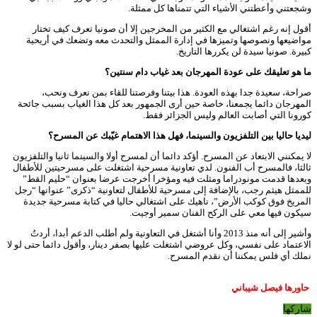
وشجعتني وأعطتني الأشياء التي تتمناها كل ممثلة.
أقول إنه رغم اشتغالي مع الكثير من المخرجين إلا أن صونيا تعرف كيف تختار
مواضيعها ونصوصها وتميزها في إدارة الممثل والتحدث معه وتضعك في أريحية
كبيرة. صونيا سيدة لن يكررها التاريخ.
ما هو تعليقك على عودة المهرجان بعد غياب دام سنتين؟
صراحة، سعيدة جدا بهذه العودة. هذا بيتنا وفرصتنا للقاء بمن نعرف ونحب،
المهرجان دائما يجمعنا، خاصة حين أرى الجمهور بعد كل هذا الغياب بسبب جائحة
كورونا التي أصابت العالم وليس الجزائر فقط.
ليديا حاليا بين التلفزيون والسينما، فهل هذا الاهتمام غيّبك عن المسرح؟
لا يمكنني الابتعاد عن المسرح. أؤكد دائما أن لمسرح أولا والسينما ثانيا والتلفزيون
ثالثا، فالمسرح أب الفنون. لدي تعاونية مسرحية اشتغلت على مسرحيتين للأطفال
وبعدها قدمت مونودراما ومثلت فيه ومؤخرا أخرجت عرضا بعنوان “حليم القط”
للممثل هيثم رجب، بالإضافة إلى مسرحية للأطفال لتعاونية “ذكرى” عنوانها “رجل
المريخ فوق كوكب الأرض”، ناهيك على اشتغالي حاليا في كتابة مسرحية جديدة
سيكون فيها معي على الركح الفنان سمير أوجيت.
وأشير إلى أنه منذ 2013 وأنا أشتغل في التعاونية ولم أطلب الدعم أبدا، أردتُ
الاعتماد على نفسي، وكل عروضي اشتغلت عليها بصفر دينار، وأقول دائما حتى لو لا
نملك أي فلس يمكننا أن نقدم المسرح.
حاورها فيصل شيباني
شاركها