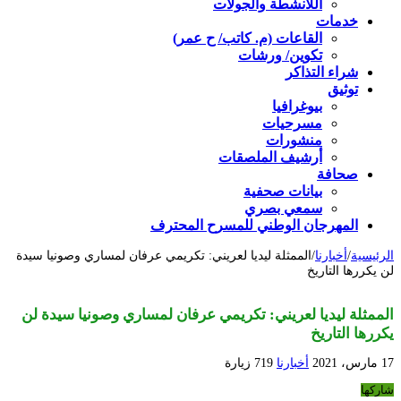
اللأنشطة والجولات
خدمات
القاعات (م. كاتب/ ح عمر)
تكوين/ ورشات
شراء التذاكر
توثيق
بيوغرافيا
مسرحيات
منشورات
أرشيف الملصقات
صحافة
بيانات صحفية
سمعي بصري
المهرجان الوطني للمسرح المحترف
الرئيسية
/
أخبارنا
/
الممثلة ليديا لعريني: تكريمي عرفان لمساري وصونيا سيدة
لن يكررها التاريخ
الممثلة ليديا لعريني: تكريمي عرفان لمساري وصونيا سيدة لن
يكررها التاريخ
17 مارس، 2021
أخبارنا
719 زيارة
شاركها