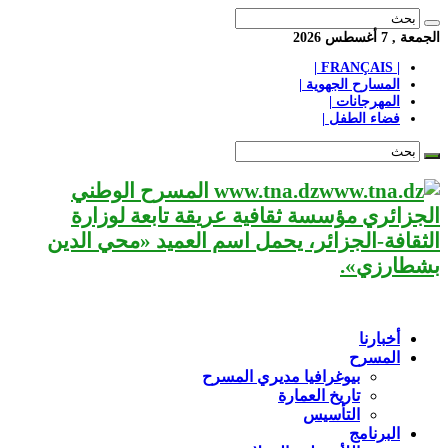
الجمعة , 7 أغسطس 2026
| FRANÇAIS |
المسارح الجهوية |
المهرجانات |
فضاء الطفل |
www.tna.dz المسرح الوطني
الجزائري مؤسسة ثقافية عريقة تابعة لوزارة
الثقافة-الجزائر، يحمل اسم العميد «محي الدين
بشطارزي».
أخبارنا
المسرح
بيوغرافيا مديري المسرح
تاريخ العمارة
التأسيس
البرنامج