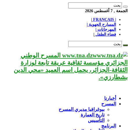
الجمعة , 7 أغسطس 2026
| FRANÇAIS |
المسارح الجهوية |
المهرجانات |
فضاء الطفل |
www.tna.dz المسرح الوطني
الجزائري مؤسسة ثقافية عريقة تابعة لوزارة
الثقافة-الجزائر، يحمل اسم العميد «محي الدين
بشطارزي».
أخبارنا
المسرح
بيوغرافيا مديري المسرح
تاريخ العمارة
التأسيس
البرنامج