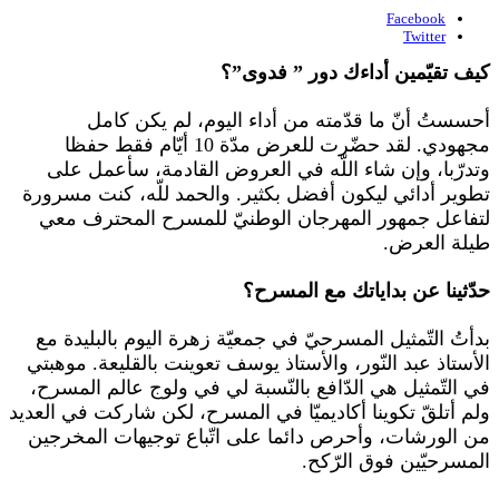
Facebook
Twitter
كيف تقيّمين أداءك دور ” فدوى”؟
أحسستُ أنّ ما قدّمته من أداء اليوم، لم يكن كامل
مجهودي. لقد حضّرت للعرض مدّة 10 أيّام فقط حفظا
وتدرّبا، وإن شاء اللّه في العروض القادمة، سأعمل على
تطوير أدائي ليكون أفضل بكثير. والحمد للّه، كنت مسرورة
لتفاعل جمهور المهرجان الوطنيّ للمسرح المحترف معي
طيلة العرض.
حدّثينا عن بداياتك مع المسرح؟
بدأتُ التّمثيل المسرحيّ في جمعيّة زهرة اليوم بالبليدة مع
الأستاذ عبد النّور، والأستاذ يوسف تعوينت بالقليعة. موهبتي
في التّمثيل هي الدّافع بالنّسبة لي في ولوج عالم المسرح،
ولم أتلقّ تكوينا أكاديميّا في المسرح، لكن شاركت في العديد
من الورشات، وأحرص دائما على اتّباع توجيهات المخرجين
المسرحيّين فوق الرّكح.