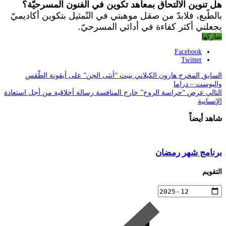
هل تنوين الالتحاق بمعاهد تكوين في الفنون المسرحيّة؟
بالطّبع، فلابدّ من صقل موهبتي في التّمثيل بتكوين أكاديميّ
يجعلني أكثر كفاءة في أدائي المسرحيّ.
شاركها
Facebook
Twitter
السابق
المخرج هارون الكيلاني بنيت “أنثى الجن” على أيقونة الطّقس
والبوست – دراما
التالي
عرض “حراسة الروح” خارج المنافسة رسالة أخلاقية من أجل استعادة
الإنسانية
شاهد أيضاً
برنامج شهر رمضان
التقويم