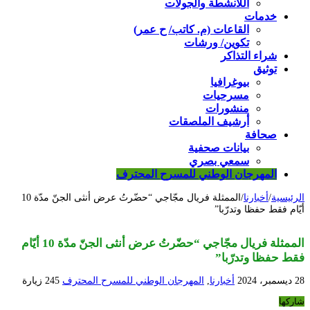
اللأنشطة والجولات
خدمات
القاعات (م. كاتب/ ح عمر)
تكوين/ ورشات
شراء التذاكر
توثيق
بيوغرافيا
مسرحيات
منشورات
أرشيف الملصقات
صحافة
بيانات صحفية
سمعي بصري
المهرجان الوطني للمسرح المحترف
الرئيسية
/
أخبارنا
/
الممثلة فريال مجّاجي “حضّرتُ عرض أنثى الجنّ مدّة 10
أيّام فقط حفظا وتدرّبا”
الممثلة فريال مجّاجي “حضّرتُ عرض أنثى الجنّ مدّة 10 أيّام
فقط حفظا وتدرّبا”
28 ديسمبر، 2024
أخبارنا
,
المهرجان الوطني للمسرح المحترف
245 زيارة
شاركها