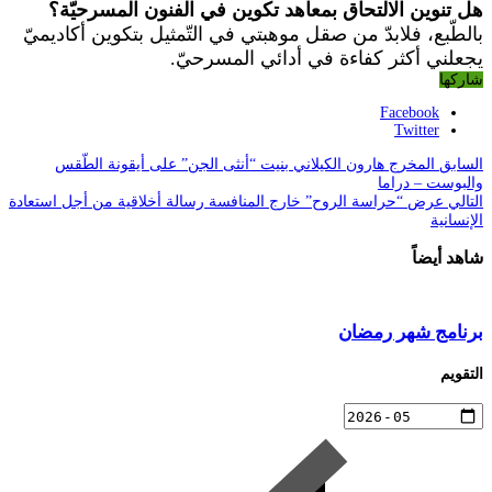
هل تنوين الالتحاق بمعاهد تكوين في الفنون المسرحيّة؟
بالطّبع، فلابدّ من صقل موهبتي في التّمثيل بتكوين أكاديميّ
يجعلني أكثر كفاءة في أدائي المسرحيّ.
شاركها
Facebook
Twitter
السابق
المخرج هارون الكيلاني بنيت “أنثى الجن” على أيقونة الطّقس
والبوست – دراما
التالي
عرض “حراسة الروح” خارج المنافسة رسالة أخلاقية من أجل استعادة
الإنسانية
شاهد أيضاً
برنامج شهر رمضان
التقويم