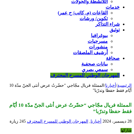
اللأنشطة والجولات
خدمات
القاعات (م. كاتب/ ح عمر)
تكوين/ ورشات
شراء التذاكر
توثيق
بيوغرافيا
مسرحيات
منشورات
أرشيف الملصقات
صحافة
بيانات صحفية
سمعي بصري
المهرجان الوطني للمسرح المحترف
الرئيسية
/
أخبارنا
/
الممثلة فريال مجّاجي “حضّرتُ عرض أنثى الجنّ مدّة 10
أيّام فقط حفظا وتدرّبا”
الممثلة فريال مجّاجي “حضّرتُ عرض أنثى الجنّ مدّة 10 أيّام
فقط حفظا وتدرّبا”
28 ديسمبر، 2024
أخبارنا
,
المهرجان الوطني للمسرح المحترف
245 زيارة
شاركها