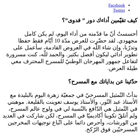
Facebook
Twitter
كيف تقيّمين أداءك دور ” فدوى”؟
أحسستُ أنّ ما قدّمته من أداء اليوم، لم يكن كامل
مجهودي. لقد حضّرت للعرض مدّة 10 أيّام فقط حفظا
وتدرّبا، وإن شاء اللّه في العروض القادمة، سأعمل على
تطوير أدائي ليكون أفضل بكثير. والحمد للّه، كنت مسرورة
لتفاعل جمهور المهرجان الوطنيّ للمسرح المحترف معي
طيلة العرض.
حدّثينا عن بداياتك مع المسرح؟
بدأتُ التّمثيل المسرحيّ في جمعيّة زهرة اليوم بالبليدة مع
الأستاذ عبد النّور، والأستاذ يوسف تعوينت بالقليعة. موهبتي
في التّمثيل هي الدّافع بالنّسبة لي في ولوج عالم المسرح،
ولم أتلقّ تكوينا أكاديميّا في المسرح، لكن شاركت في العديد
من الورشات، وأحرص دائما على اتّباع توجيهات المخرجين
المسرحيّين فوق الرّكح.