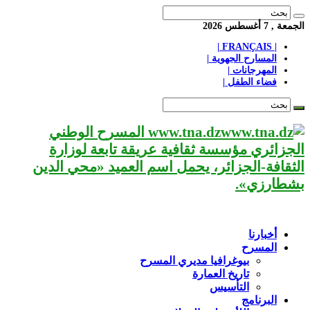
الجمعة , 7 أغسطس 2026
| FRANÇAIS |
المسارح الجهوية |
المهرجانات |
فضاء الطفل |
www.tna.dz المسرح الوطني
الجزائري مؤسسة ثقافية عريقة تابعة لوزارة
الثقافة-الجزائر، يحمل اسم العميد «محي الدين
بشطارزي».
أخبارنا
المسرح
بيوغرافيا مديري المسرح
تاريخ العمارة
التأسيس
البرنامج