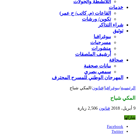
اللأنشطة والجولات
خدمات
القاعات (م. كاتب/ ح عمر)
تكوين/ ورشات
شراء التذاكر
توثيق
بيوغرافيا
مسرحيات
منشورات
أرشيف الملصقات
صحافة
بيانات صحفية
سمعي بصري
المهرجان الوطني للمسرح المحترف
الرئيسية
/
بيوغرافيا
/
فنانون
/
المكي شباح
المكي شباح
9 أبريل، 2018
فنانون
2,506 زيارة
شاركها
Facebook
Twitter