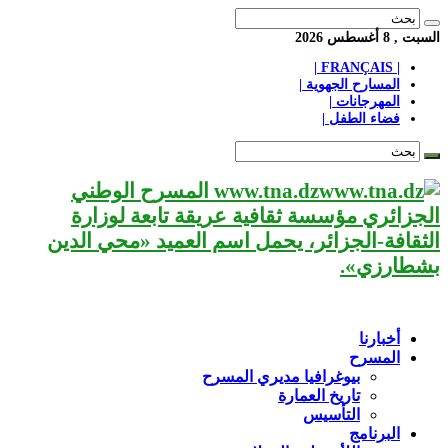
السبت , 8 أغسطس 2026
| FRANÇAIS |
المسارح الجهوية |
المهرجانات |
فضاء الطفل |
www.tna.dz المسرح الوطني
الجزائري مؤسسة ثقافية عريقة تابعة لوزارة
الثقافة-الجزائر، يحمل اسم العميد «محي الدين
بشطارزي».
أخبارنا
المسرح
بيوغرافيا مديري المسرح
تاريخ العمارة
التأسيس
البرنامج