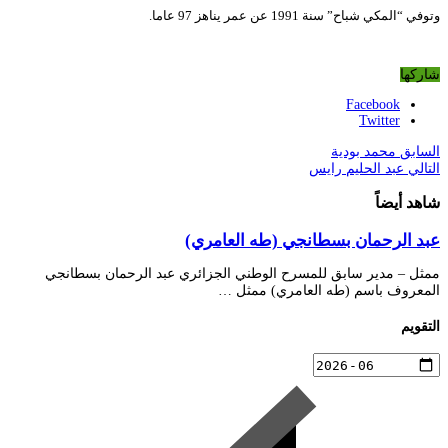
وتوفي “المكي شباح” سنة 1991 عن عمر يناهز 97 عاما.
شاركها
Facebook
Twitter
السابق
محمد بودية
التالي
عبد الحليم رايس
شاهد أيضاً
عبد الرحمان بسطانجي (طه العامري)
ممثل – مدير سابق للمسرح الوطني الجزائري عبد الرحمان بسطانجي
المعروف باسم (طه العامري) ممثل …
التقويم