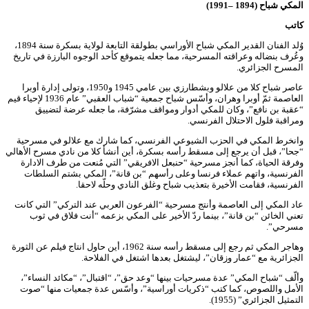
المكي شباح (1894 –1991)
كاتب
وُلد الفنان القدير المكي شباح الأوراسي بطولقة التابعة لولاية بسكرة سنة 1894،
وعُرف بنضاله وعراقته المسرحية، مما جعله يتموقع كأحد الوجوه البارزة في تاريخ
المسرح الجزائري.
عاصر شباح كلا من علالو وبشطارزي بين عامي 1945 و1950، وتولى إدارة أوبرا
العاصمة ثمّ أوبرا وهران، وأسّس شباح جمعية “شباب العقبي” عام 1936 لإحياء قيم
“عقبة بن نافع”، وكان للمكي أدوار ومواقف مشرّفة، ما جعله عرضة لتضييق
ومراقبة فلول الاحتلال الفرنسي.
وانخرط المكي في الحزب الشيوعي الفرنسي، كما شارك مع علالو في مسرحية
“جحا”، قبل أن يرجع إلى مسقط رأسه بسكرة، أين أنشأ كلا من نادي مسرح الأهالي
وفرقة الحياة، كما أنجز مسرحية “حنبعل الافريقي” التي مُنعت من طرف الادارة
الفرنسية، واتهم عملاء فرنسا وعلى رأسهم “بن قانة”، المكي بشتم السلطات
الفرنسية، فقامت الأخيرة بتعذيب شباح وغلق النادي وحلّه لاحقا.
عاد المكي إلى العاصمة وأنتج مسرحية “الفرعون العربي عند التركي” التي كانت
تعني الخائن “بن قانة”، بينما ردّ الأخير على المكي بزعمه “أنت فلاق في ثوب
مسرحي”.
وهاجر المكي ثم رجع إلى مسقط رأسه سنة 1962، أين حاول انتاج فيلم عن الثورة
الجزائرية مع “عمار وزقان”، ليشتغل بعدها اشتغل في الفلاحة.
وألّف “شباح المكي” عدة مسرحيات بينها “وعد حق”، “اقتبال”، “مكائد النساء”،
الأمل واللصوص، كما كتب “ذكريات أوراسية”، وأسّس عدة جمعيات منها “صوت
التمثيل الجزائري” (1955).