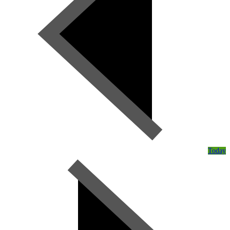
Today