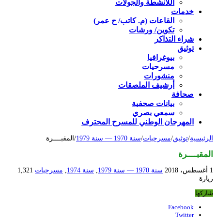
اللأنشطة والجولات
خدمات
القاعات (م. كاتب/ ح عمر)
تكوين/ ورشات
شراء التذاكر
توثيق
بيوغرافيا
مسرحيات
منشورات
أرشيف الملصقات
صحافة
بيانات صحفية
سمعي بصري
المهرجان الوطني للمسرح المحترف
الرئيسية
/
توثيق
/
مسرحيات
/
سنة 1970 — سنة 1979
/
المقبــــرة
المقبــــرة
1 أغسطس، 2018
سنة 1970 — سنة 1979
,
سنة 1974
,
مسرحيات
1,321
زيارة
شاركها
Facebook
Twitter