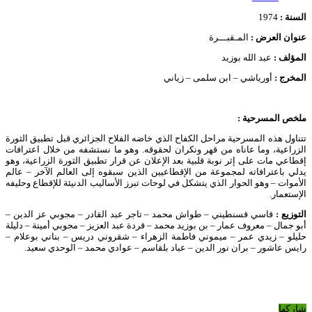
السنة :
1974
عنوان العرض :
المـقبـــرة
المؤلف :
عبد الله بوزيد
المخرج :
أورياشي – ابن سلمى – زياني
ملخص المسرحية :
تتناول هذه المسرحية مراحل الكفاح الذي خاضه الفلاح الجزائري قبل تطبيق الثورة
الزراعية، وما عاناه من قهر ونكران لحقوقه. وهو ما نستشفه من خلال اعترافات
إقطاعي مات على إثر نوبة قلبية بعد الإعلان عن قرار تطبيق الثورة الزراعية، وهو
يدلي باعترافاته لمجموعة من الإقطاعيين الذين سبقوه إلى العالم الآخر – عالم
الأموات – وهو الحوار الذي يتشكل في لوحات تبرز الأساليب الدنيئة للإقطاع وحليفه
الإستعمار.
التوزيع :
قاسي قسنطيني – طواش محمد – تاجر عبد القادر – مجوبي عز الدين –
أبو جمال – معروف عمار – بن بوزيد محمد – قردة عبد العزيز – مجوبي أمينة – دليلة
حليلو – زيدي عمر – ميموني فاطمة الزهراء – شقروني دريس – بناني بوعلام –
رايس عاشور – بران نور الدين – عباد بلقاسم – عوادي محمد – الوحدي سعيد.
شاركها