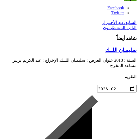
Facebook
Twitter
السابق
دم الأحــرار
التالي
المتعـصّبــون
شاهد أيضاً
سليمـان اللــك
السنة : 2018 عنوان العرض : سليمـان اللــك الإخراج : عبد الكريم بريبر
مساعد المخرج …
التقويم