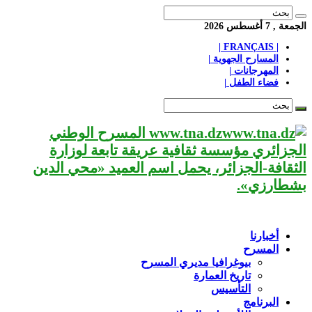
الجمعة , 7 أغسطس 2026
| FRANÇAIS |
المسارح الجهوية |
المهرجانات |
فضاء الطفل |
www.tna.dz المسرح الوطني
الجزائري مؤسسة ثقافية عريقة تابعة لوزارة
الثقافة-الجزائر، يحمل اسم العميد «محي الدين
بشطارزي».
أخبارنا
المسرح
بيوغرافيا مديري المسرح
تاريخ العمارة
التأسيس
البرنامج