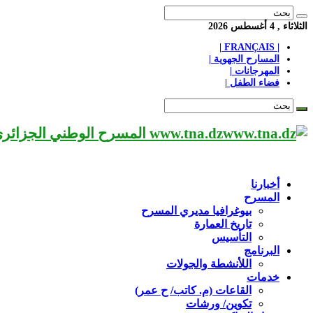
الثلاثاء , 4 أغسطس 2026
| FRANÇAIS |
المسارح الجهوية |
المهرجانات |
فضاء الطفل |
www.tna.dz المسرح الوطني الجزائري مؤسسة ثقافية عريقة تابعة لوزارة الثقافة-الجزائر، يحمل اسم العميد «محي الدين بشطارزي».
أخبارنا
المسرح
بيوغرافيا مديري المسرح
تاريخ العمارة
التأسيس
البرنامج
اللأنشطة والجولات
خدمات
القاعات (م. كاتب/ ح عمر)
تكوين/ ورشات