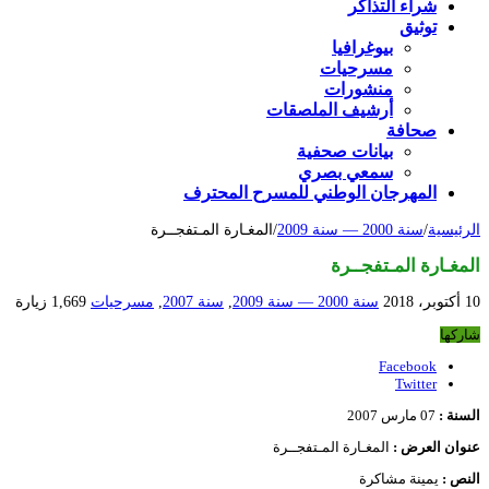
شراء التذاكر
توثيق
بيوغرافيا
مسرحيات
منشورات
أرشيف الملصقات
صحافة
بيانات صحفية
سمعي بصري
المهرجان الوطني للمسرح المحترف
الرئيسية
/
سنة 2000 — سنة 2009
/
المغـارة المـتفجــرة
المغـارة المـتفجــرة
10 أكتوبر، 2018
سنة 2000 — سنة 2009
,
سنة 2007
,
مسرحيات
1,669 زيارة
شاركها
Facebook
Twitter
السنة :
07 مارس 2007
عنوان العرض :
المغـارة المـتفجــرة
النص :
يمينة مشاكرة