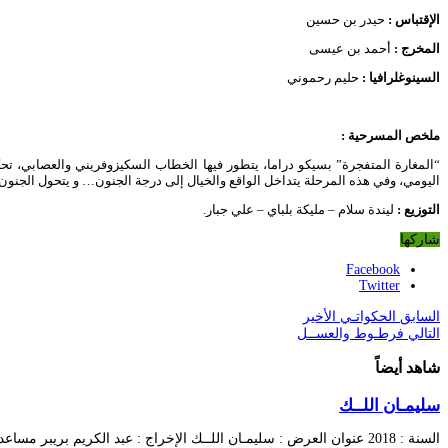
الإقتباس :
حيدر بن حسين
المخرج :
أحمد بن عيسى
السينوغلرافيا :
حليم رحموني
ملخص المسرحية
:
“المغارة المتفجرة” بسيكو دراما، يتطور فيها الخطاب السكيزوفريني والعصابي، تح
اليومي، وفي هذه المرحلة يتداخل الواقع والخيال إلى درجة الجنون… و يتحول الجنون
التوزيع
:
ليندة سلام – مليكة بلباي – علي جبار.
شاركها
Facebook
Twitter
السابق
الحكواتـي الأخير
التالي
فرطـوط والعســل
شاهد أيضاً
سليمـان اللــك
السنة : 2018 عنوان العرض : سليمـان اللــك الإخراج : عبد الكريم بريبر مساعد المخرج …