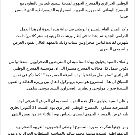
الوطني الجزائري والمسرح الجهوي لمدينة سيدي بلعباس بالتعاون مع
المسرح الوطني للجمهورية العربية الصحراوية الديمقراطية الذي تأسس
حديثا.
وأكد المدير العام للمسرح الوطني في بداية هذه الندوة ان هذا العمل
الدرامي الجديد تم إعداده في إطار ورشات تكوينية (ماستر كلاس) دامت
شهرين لفائدة فنانين صحراويين شباب وذلك بالمعهد العالي لفنون العرض
والسمعي البصري.
وأضاف السيد يحياوي بهذه المناسبة ان المتربصين الصحراويين استفادوا من
تكوين شمل كل مجالات المسرح مشيرا الى ان مؤسسة المسرح الوطني
الجزائري “ستواصل مرافقتها لهذه الفرقة المسرحية ” ’ كما ذكر في نفس
السياق ان هذا المشروع هو ثمرة بروتوكول اتفاق بين وزيرة الثقافة و الفنون
السيدة صوريا مولوجي و نظيرها الصحراوي السيد موسى سلمى.
وأعلن السيد يحياوي خلال هذه الندوة الصحفية ان العرض الشرفي لهذه
المسرحية سيكون بالمسرح الوطني الجزائري يوم السبت 21 أكتوبر الجاري
يليه عرض بالمسرح الجهوي لسيدي بلعباس يوم الثلاثاء 24 من نفس الشهر.
ومن جهتها شكرت مديرة المسرح الوطني للجمهورية العربية الصحراوية
الديمقراطية السيدة مومنة محمد سالم بالمناسبة السلطات الجزائرية و مدير