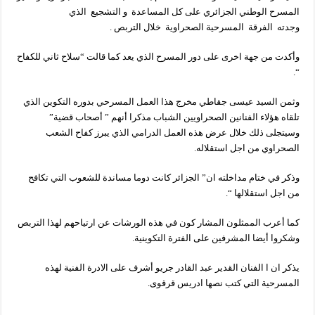
المسرح الوطني الجزائري على كل المساعدة و التشجيع الذي
وجدته الفرقة المسرحية الصحراوية خلال التربص .
وأكدت من جهة اخرى على دور المسرح الذي يعد كما قالت “سلاح ثاني للكفاح
“.
وثمن السيد عيسى جقاطي مخرج هذا العمل المسرحي بدوره التكوين الذي
تلقاه هؤلاء الفنانين الصحراويين الشباب مذكرا أنهم ” أصحاب قضية”
وسيتجلى ذلك خلال عرض هذه العمل الدرامي الذي يبرز كفاح الشعب
الصحراوي من اجل استقلاله.
وذكر في ختام مداخلته ان” الجزائر كانت دوما مساندة للشعوب التي تكافح
من اجل استقلالها “.
كما أعرب الممثلون المشار كون في هذه الورشات عن ارتياحهم لهذا التربص
وشكروا أيضا المشرفين على الفترة التكوينية.
يذكر ان ا الفنان القدير عبد القادر جريو أشرف على الادرة الفنية لهذه
المسرحية التي كتب نصها ادريس قرقوى.