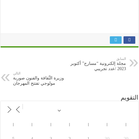
السابق
مجلة إلكترونية “مسارح” أكتوبر
2023 /عدد تجريبي
التالي
وزيرة الثّقافة والفنون صورية
مولوجي تفتتح المهرجان
التقويم
ا
ا
ا
ا
ا
ا
ا
5
4
3
2
1
30
29