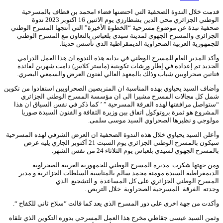
قدمت خلال الندوة الصحفية التي احتضنها فضاء امحمد بن قطاف بالمسرحية
الوطني الجزائري محي الدين بشطارزي يوم الاثنين 16 اكتوبر 2023 ندوة
صحفية نبذة عن موضوع مسرحية “الخطوة الأخيرة” التي أنتجها المسرح الوطني
الجزائري والمسرح الجهوي لمدينة سيدي بلعباس بالتعاون مع المسرح الوطني
للجمهورية العربية الصحراوية الديمقراطية الذي تأسس حديثا.
وأكد المدير العام للمسرح الوطني في بداية هذه الندوة ان هذا العمل الدرامي
الجديد تم إعداده في إطار ورشات تكوينية (ماستر كلاس) دامت شهرين لفائدة
فنانين صحراويين شباب وذلك بالمعهد العالي لفنون العرض والسمعي البصري.
وأضاف السيد يحياوي بهذه المناسبة ان المتربصين الصحراويين استفادوا من تكوين
شمل كل مجالات المسرح مشيرا الى ان مؤسسة المسرح الوطني الجزائري
“ستواصل مرافقتها لهذه الفرقة المسرحية ” ’ كما ذكر في نفس السياق ان هذا
المشروع هو ثمرة بروتوكول اتفاق بين وزيرة الثقافة و الفنون السيدة صوريا
مولوجي و نظيرها الصحراوي السيد موسى سلمى.
وأعلن السيد يحياوي خلال هذه الندوة الصحفية ان العرض الشرفي لهذه المسرحية
سيكون بالمسرح الوطني الجزائري يوم السبت 21 أكتوبر الجاري يليه عرض
بالمسرح الجهوي لسيدي بلعباس يوم الثلاثاء 24 من نفس الشهر.
ومن جهتها شكرت مديرة المسرح الوطني للجمهورية العربية الصحراوية
الديمقراطية السيدة مومنة محمد سالم بالمناسبة السلطات الجزائرية و مدير
المسرح الوطني الجزائري على كل المساعدة و التشجيع الذي
وجدته الفرقة المسرحية الصحراوية خلال التربص .
وأكدت من جهة اخرى على دور المسرح الذي يعد كما قالت “سلاح ثاني للكفاح “.
وثمن السيد عيسى جقاطي مخرج هذا العمل المسرحي بدوره التكوين الذي تلقاه