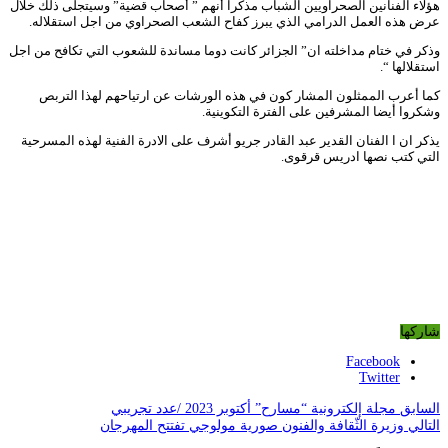
هؤلاء الفنانين الصحراويين الشباب مذكرا أنهم ” أصحاب قضية” وسيتجلى ذلك خلال
عرض هذه العمل الدرامي الذي يبرز كفاح الشعب الصحراوي من اجل استقلاله.
وذكر في ختام مداخلته ان” الجزائر كانت دوما مساندة للشعوب التي تكافح من اجل
استقلالها “.
كما أعرب الممثلون المشار كون في هذه الورشات عن ارتياحهم لهذا التربص
وشكروا أيضا المشرفين على الفترة التكوينية.
يذكر ان ا الفنان القدير عبد القادر جريو أشرف على الادرة الفنية لهذه المسرحية
التي كتب نصها ادريس قرقوى.
شاركها
Facebook
Twitter
السابق
مجلة إلكترونية “مسارح” أكتوبر 2023 /عدد تجريبي
التالي
وزيرة الثّقافة والفنون صورية مولوجي تفتتح المهرجان