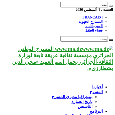
السبت , 1 أغسطس 2026
| FRANÇAIS |
المسارح الجهوية |
المهرجانات |
فضاء الطفل |
www.tna.dz المسرح الوطني
الجزائري مؤسسة ثقافية عريقة تابعة لوزارة
الثقافة-الجزائر، يحمل اسم العميد «محي الدين
بشطارزي».
أخبارنا
المسرح
بيوغرافيا مديري المسرح
تاريخ العمارة
التأسيس
البرنامج