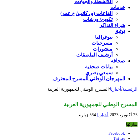
اللأنشطة والجولات
خدمات
القاعات (م. كاتب/ ح عمر)
تكوين/ ورشات
شراء التذاكر
توثيق
بيوغرافيا
مسرحيات
منشورات
أرشيف الملصقات
صحافة
بيانات صحفية
سمعي بصري
المهرجان الوطني للمسرح المحترف
الرئيسية
/
أخبارنا
/
المسرح الوطني للجمهورية العربية
المسرح الوطني للجمهورية العربية
25 أكتوبر، 2023
أخبارنا
564 زيارة
شاركها
Facebook
Twitter