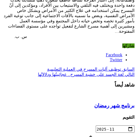
واهتماماته، إلى اعتبار الفرجة نشاطا عاطفيا شعوريا ذهنيا متشابكا يحدث
دفعة واحدة ويختلف فيه التلقي والاستيعاب بين الأفراد، ومؤكدين إلى أنّ
المسرح يمكن استخدامه في علاج الكثير من الأمراض وبشكل خاص
الأمراض النفسية، وبعض ما نسميه بالآفات الاجتماعية إلى جانب توعية الفرد
بأمور كثيرة تخصه وتخص حياته داخل المجتمع وفي مؤسسة العمل
ومشيرين إلى أهمية مسرح الشارع لتفعيل تواجده على مستوى الفضاءات
المفتوحة…
س. ب.
شاركها
Facebook
Twitter
السابق
توظيف آليات المسرح في العملية التعليمية
التالي
لغة الجسد على خشبة المسرح.. عجائِبيتُها ودلالاتُها
شاهد أيضاً
برنامج شهر رمضان
التقويم