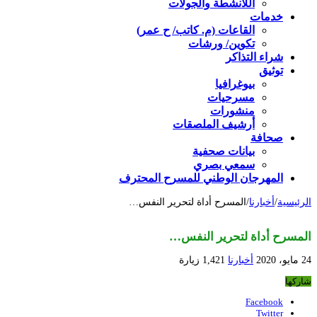
اللأنشطة والجولات
خدمات
القاعات (م. كاتب/ ح عمر)
تكوين/ ورشات
شراء التذاكر
توثيق
بيوغرافيا
مسرحيات
منشورات
أرشيف الملصقات
صحافة
بيانات صحفية
سمعي بصري
المهرجان الوطني للمسرح المحترف
الرئيسية
/
أخبارنا
/
المسرح أداة لتحرير النفس…
المسرح أداة لتحرير النفس…
24 مايو، 2020
أخبارنا
1,421 زيارة
شاركها
Facebook
Twitter