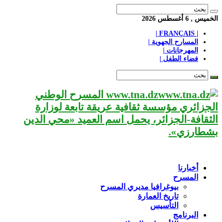
الخميس , 6 أغسطس 2026
| FRANÇAIS |
المسارح الجهوية |
المهرجانات |
فضاء الطفل |
www.tna.dz المسرح الوطني
الجزائري مؤسسة ثقافية عريقة تابعة لوزارة
الثقافة-الجزائر، يحمل اسم العميد «محي الدين
بشطارزي».
أخبارنا
المسرح
بيوغرافيا مديري المسرح
تاريخ العمارة
التأسيس
البرنامج