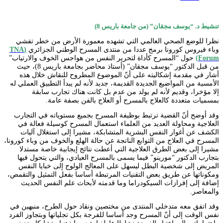
تنشيط د. “يوسف مجقان” (من جامعة باريس 8)
نظرا للوضع الصحي العالمي التي تشهده معمورة الأرض من خطر تفشي
وباء فيروس كورونا برمج عددا من منتدى المسرح الوطني الجزائري
(TNA
Forum)
حول “المسرح كأداة لتحرير النفس من هواجس الخوف والارتياب”
من قبل الدكتور “يوسف مجقان” (أستاذ محاضر بجامعة باريس 8)، حيث
أشار في مقدمة إشكاليته على أنّ الموضوع المطروح للنقاش خلال هذه
الأمسية من المواضيع الجديدة القديمة، جديد لأنه لم يبدأ التطبيق العملي له
إلا مؤخرا، وقديم لأنه لم يولد من عدم بل كانت هناك تجارب سابقة
بمسميات متعددة كالعلاج بالمسرح أو العلاج بالفن بصفة عامة.
وقد أوضح أنّ القضية ترتبط بوظيفة المسرح بجميع مستوياته في التجارب
العلاجية ومحاولة العديد من العلماء استعمال المسرح كوسيلة فعالة في
الكشف عن أغوار النفس البشرية المتشابكة، مشيرا إلى استغلال آليات
المسرح في العلاج من التوابع الناتجة عن حالة الهلع والخوف من وباء كورونا،
مشيرا إلى بعض الطرق العلاجية التي أعطت نتائج إيجابية خاصة مستدلا
بتجارب الدكتور “مورينو” فيما يسمى بالمسرح العيادي، والتي يتحول فيها
المريض إلى شخصية البطل ليسهل على المعالج الولوج إلى خبايا النفس
ومكوناتها عن طريق بعض التقنيات المرتبطة أساسا بفعل التمثيل والتقمص،
إضافة إلى إفرازات السيكودراما وما قدمته لأبحاث علم النفس الحديث
والمعاصر.
وقد اتفق معه متدخلي المنتدى من مختصين ونقاد حول الطرح، منبهين في
نفس الوقت إلى أنّ المسرح وجد أساسا للفرجة بكل تجلياتها وبتجاوز الفرد