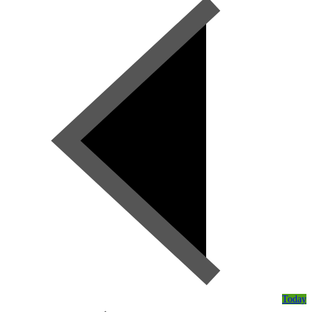
Today