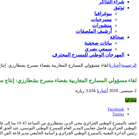
شراء التذاكر
توثيق
بيوغرافيا
مسرحيات
منشورات
أرشيف الملصقات
صحافة
بيانات صحفية
سمعي بصري
المهرجان الوطني للمسرح المحترف
الرئيسية
/
أخبارنا
/
لقاء مسؤولي المسارح المغاربية بفضاء مسرح بشطارزي: إنت
لقاء مسؤولي المسارح المغاربية بفضاء مسرح بشطارزي: إنتاج 
2 سبتمبر، 2018
أخبارنا
3,034 زيارة
شاركها
Facebook
Twitter
الوطني الجزائري، فاضل جعايبي المدير العام للمسرح الوطني التونسي، عبد الحق أفن
رئيس الدائرة التقنية بالمسرح الوطني الجزائري و أسامة الجامعي مدير قاعة الفن ال