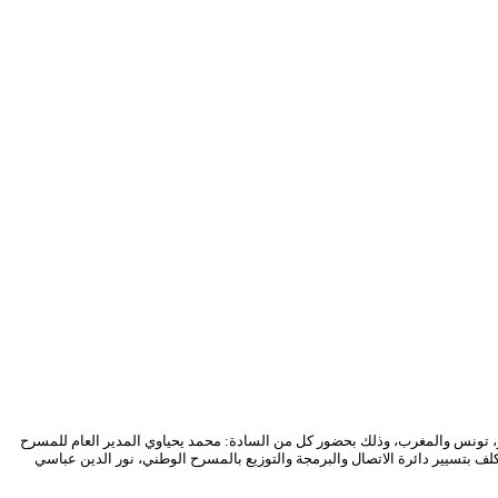
 الثلاثي بين مسؤولي المسارح الوطنية لكل من الجزائر، تونس والمغرب، وذلك بحضور كل من السادة: محمد يحياوي المدير العام للمسرح
ف بتسيير دائرة الاتصال والبرمجة والتوزيع بالمسرح الوطني، نور الدين عباسي