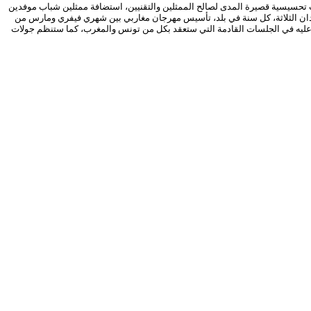
 تحسيسية قصيرة المدى لصالح الممثلين والتقنيين، استضافة ممثلين شباب موفدين
ن الثلاثة، كل سنة في بلد، تأسيس مهرجان مغاربي بين شهري فيفري ومارس من
ي للمهرجان للمصادقة عليه في الجلسات القادمة التي ستعقد بكل من تونس والمغرب، كما ستنظم جولات