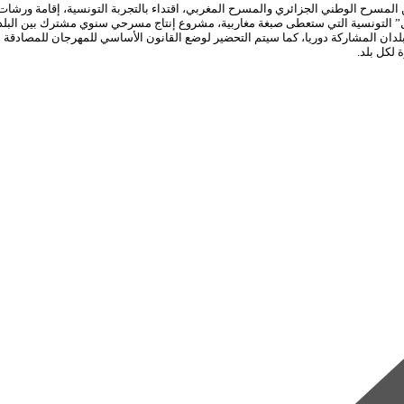
مسرح الوطني الجزائري والمسرح المغربي، اقتداء بالتجربة التونسية، إقامة ورشات
التونسية التي ستعطى صبغة مغاربية، مشروع إنتاج مسرحي سنوي مشترك بين البلدا
201، ليتنقل في السنوات المقبلة إلى البلدان المشاركة دوريا، كما سيتم التحضير لوضع القانون الأساس
 لكل بلد.