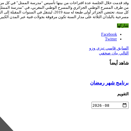
وقد قدمت خلال الجلسة عدة اقتراحات من بينها تأسيس “مدرسة الممثل” في كل من ال
من طرف المسرح الوطني الجزائري والمسرح الوطني المغربي، في “مدرسة الممثل” 
كل سنة، تحتضن الجزائر أولى طبعة له سنة 9
مسرحية بالبلدان الثلاثة على مدار السنة تكون مرفوقة بجولات فنية عبر المدن الكبيرة
شاركها
Facebook
Twitter
السابق
قاسي تيزي وزو
التالي
بيان صحفي
شاهد أيضاً
برنامج شهر رمضان
التقويم