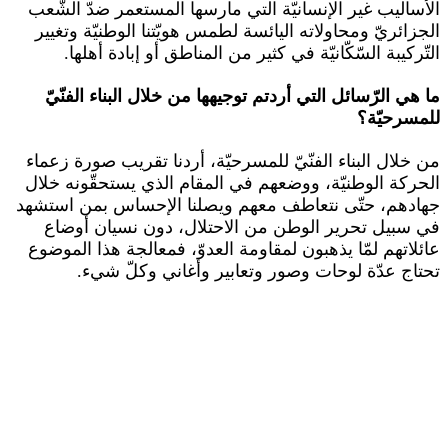
الأساليب غير الإنسانيّة التي مارسها المستعمر ضدّ الشّعب
الجزائريّ ومحاولاته اليائسة لطمس هويّتنا الوطنيّة وتغيير
التّركيبة السّكّانيّة في كثير من المناطق أو إبادة أهلها.
ما هي الرّسائل التي أردتم توجيهها من خلال البناء الفنّيّ
للمسرحيّة؟
من خلال البناء الفنّيّ للمسرحيّة، أردنا تقريب صورة زعماء
الحركة الوطنيّة، ووضعهم في المقام الذي يستحقّونه خلال
جهادهم، حتّى نتعاطف معهم ويصلنا الإحساس بمن استشهد
في سبيل تحرير الوطن من الاحتلال، دون نسيان أوضاع
عائلاتهم لمّا يذهبون لمقاومة العدوّ، فمعالجة هذا الموضوع
تحتاج عدّة لوحات وصور وتعابير وأغاني وكلّ شيء.