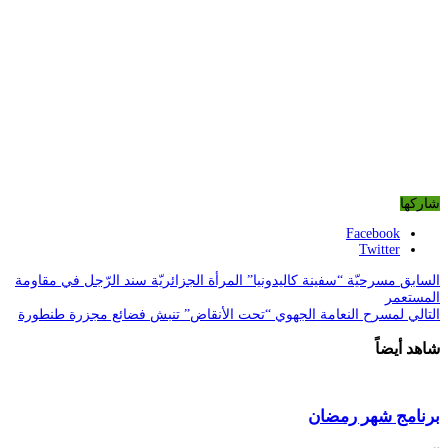
شاركها
Facebook
Twitter
السابق
مسرحيّة “سفينة كاليدونيا” المرأة الجزائريّة سند الرّجل في مقاومة
المستعمر
التالي
لمسرح النعامة الجهوي “تحت الأنقاض” تنبش فضائع مجزرة طنطورة
شاهد أيضاً
برنامج شهر رمضان