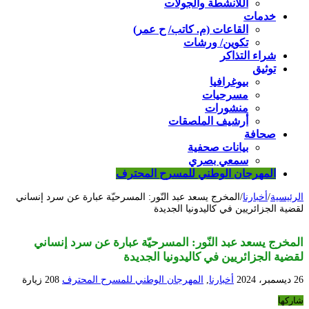
اللأنشطة والجولات
خدمات
القاعات (م. كاتب/ ح عمر)
تكوين/ ورشات
شراء التذاكر
توثيق
بيوغرافيا
مسرحيات
منشورات
أرشيف الملصقات
صحافة
بيانات صحفية
سمعي بصري
المهرجان الوطني للمسرح المحترف
الرئيسية
/
أخبارنا
/
المخرج يسعد عبد النّور: المسرحيّة عبارة عن سرد إنساني
لقضية الجزائريين في كاليدونيا الجديدة
المخرج يسعد عبد النّور: المسرحيّة عبارة عن سرد إنساني
لقضية الجزائريين في كاليدونيا الجديدة
26 ديسمبر، 2024
أخبارنا
,
المهرجان الوطني للمسرح المحترف
208 زيارة
شاركها