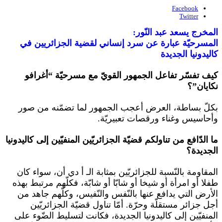
Facebook
Twitter
المخرج يسعد عبد النّور:
المسرحيّة عبارة عن سرد إنساني لقضية الجزائريين في
كاليدونيا الجديدة
كيف تفسّر تفاعل الجمهور القويّ مع مسرحيّة “أغرافو
نكايان”؟
بكلّ بساطة، العرض أعجب الجمهور لما تضمّنه من صور
وأحاسيس وغناء ورقصات تعبيريّة.
ما الدّافع من تناولكم قضيّة الجزائريّين المنفيّين إلى كاليدونيا
الجديدة؟
المقاومة بالنّسبة للجزائريّين بمثابة الـ أ دي أن، سواء كان
طفلا أو امرأة أو شيخا أو شابّا أو شابّة، فكلّهم مرتبط بهذه
الأرض التي يدافع عنها بالنّفس والنّفيس، وكلّهم جاهد من
أجل جزائر مستقلّة وحرّة. أمّا تناول قضيّة الجزائريّين
المنفيّين إلى كاليدونيا الجديدة، فكانت لتسليط الضّوء على