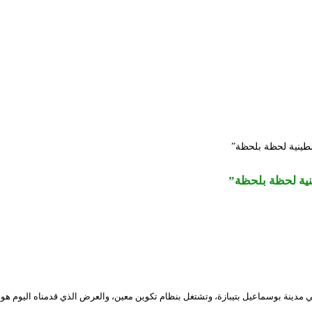
طينية لحظة بلحظة”
نية لحظة بلحظة”
و جمعية ثقافية مسرحية سينمائية، تأسست نهاية سنة 2017، تنشط في مدينة بوسماعيل بتيبازة، وتشتغل بنظام تكوين معين