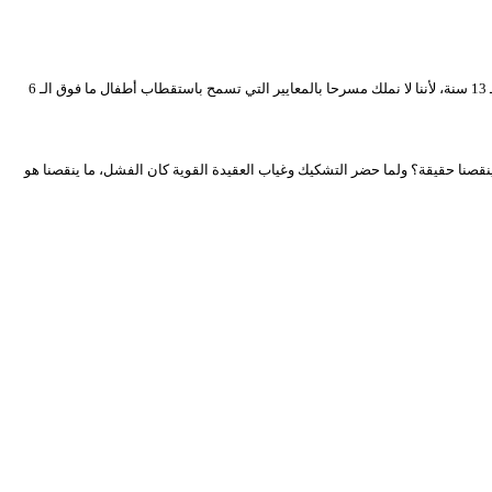
نعم، نحن نعمل بالتنسيق مع العديد من الجمعيات في مدينة بوسماعيل، يوجد بعض العناصر التي التحقت بنا كانت في الكشافة الإسلامية، ونحن نستقطب الأطفال ما فوق الـ 13 سنة، لأننا لا نملك مسرحا بالمعايير التي تسمح باستقطاب أطفال ما فوق الـ 6
نقصنا حقيقة؟ ولما حضر التشكيك وغياب العقيدة القوية كان الفشل، ما ينقصنا هو