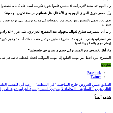
وأنا اليوم جد سعيد لأني رأيت 6 ممثلين قاموا بدورة تكوينية لمدة عام كامل، ليصعدوا الركح لأول مرة، والآن هؤلاء الستة لديهم تكوين قاعدي والقابلية لتكوين أعمق.
رأينا ضمن فريق العرض اليوم بعض الأطفال، هل شملتهم سياسة تكوين الجمعية؟
سنوات.
رأينا أن المسرحية تطرق لعوالم مجهولة عند المتفرج الجزائري، على غرار “الدارك و
هي استراتيجية في الطرح، مفادها زرع تساؤل هو”هل عندما نملك أسلحة وقوى كبيرة، ست
إيمان قوي بالنجاح وبالقضية.
ما رأيك بخصوص دور المسرح في خضم ما يجري في فلسطين؟
المسرح اليوم انتقل من مهمة التبليغ إلى مهمة المواكبة لحظة بلحظة، خاصة في ظل ا
شاركها
Facebook
Twitter
السابق
ضمن العروض خارج المنافسة “في المنطقة” .. رصد آني للقضية الفلس
التالي
عرض “الساقية… العظماء لا يموتون” لمسرح سوق أهراس تحية للدور الري
شاهد أيضاً