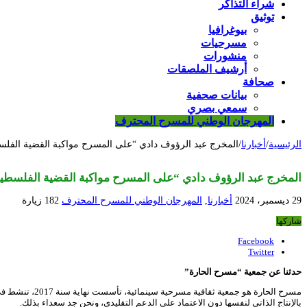
شراء التذاكر
توثيق
بيوغرافيا
مسرحيات
منشورات
أرشيف الملصقات
صحافة
بيانات صحفية
سمعي بصري
المهرجان الوطني للمسرح المحترف
الرئيسية
/
أخبارنا
/
المخرج عبد الرؤوف دادي “على المسرح مواكبة القضية الفلس
المخرج عبد الرؤوف دادي “على المسرح مواكبة القضية الفلسطي
29 ديسمبر، 2024
أخبارنا
,
المهرجان الوطني للمسرح المحترف
182 زيارة
شاركها
Facebook
Twitter
حدثنا عن جمعية “مسرح الحارة”
مسرح الحارة ه
بالإنتاج الذاتي لنفسها دون الاعتماد على الدعم التقليدي، ونحن جد سعداء بذلك.