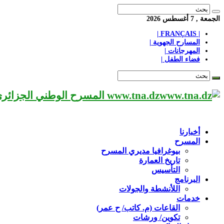
الجمعة , 7 أغسطس 2026
| FRANÇAIS |
المسارح الجهوية |
المهرجانات |
فضاء الطفل |
www.tna.dz المسرح الوطني الجزائري مؤسسة ثقافية عريقة تابعة لوزارة الثقافة-الجزائر، يحمل اسم العميد «محي الدين بشطارزي».
أخبارنا
المسرح
بيوغرافيا مديري المسرح
تاريخ العمارة
التأسيس
البرنامج
اللأنشطة والجولات
خدمات
القاعات (م. كاتب/ ح عمر)
تكوين/ ورشات