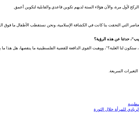
يب”، حدثنا عن هذه الرؤية؟
كون لنا الغلبة؟”، ووهبت القوى الدافعة للقضية الفلسطينية ما ينقصها، هل هذا ما ي
لتغيرات السريعة.
طينية
ادي للمرأة خلال الثورة