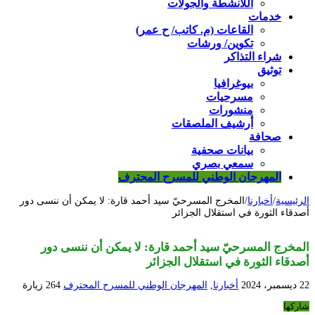
اللأنشطة والجولات
خدمات
القاعات (م. كاتب/ ح عمر)
تكوين/ ورشات
شراء التذاكر
توثيق
بيوغرافيا
مسرحيات
منشورات
أرشيف الملصقات
صحافة
بيانات صحفية
سمعي بصري
المهرجان الوطني للمسرح المحترف
الرئيسية
/
أخبارنا
/
المخرج المسرحيّ سيد أحمد قارة: لا يمكن أن ننسى دور
أصدقاء الثورة في استقلال الجزائر
المخرج المسرحيّ سيد أحمد قارة: لا يمكن أن ننسى دور
أصدقاء الثورة في استقلال الجزائر
22 ديسمبر، 2024
أخبارنا
,
المهرجان الوطني للمسرح المحترف
264 زيارة
شاركها