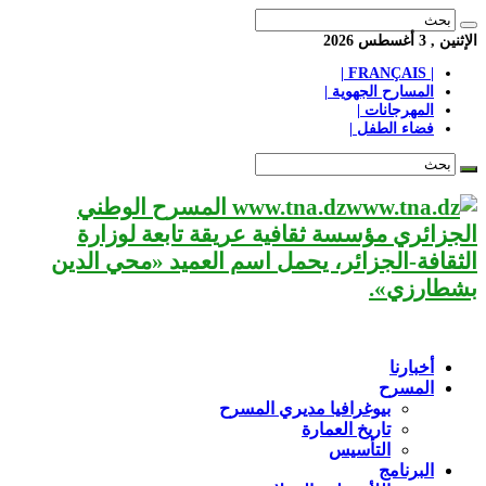
الإثنين , 3 أغسطس 2026
| FRANÇAIS |
المسارح الجهوية |
المهرجانات |
فضاء الطفل |
www.tna.dz المسرح الوطني
الجزائري مؤسسة ثقافية عريقة تابعة لوزارة
الثقافة-الجزائر، يحمل اسم العميد «محي الدين
بشطارزي».
أخبارنا
المسرح
بيوغرافيا مديري المسرح
تاريخ العمارة
التأسيس
البرنامج