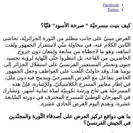
Facebook
Twitter
كيف بنيت مسرحيّة ” صرخة الأسود” فنّيّا؟
العرض مبنيّ على جانب مظلم من الثورة الجزائريّة، تحاشى
النّاس الكلام عنه، في محاولة منّي لاستفزاز الجمهور ولفت
انتباهه، وهو ما لاحظناه من متابعة وإمعان دون خروج
الحاضرين من القاعة، بل انتظروا حتّى النّهاية لرؤية تجسيد
جنون وتحسّر المستعمر الفرنسيّ على استقلال الجزائر إلى
يومنا هذا. وقد حاولتُ اللّعب على العواطف وجعل الجمهور
الحاضر يتفاعل مع العرض المسرحيّ ويندمج فيه دون ملل،
في إطار معايير المسرح الكلاسيكيّ. وللإشارة، فإنّ هذه
المسرحيّة هي نتاج ورشة تكوينيّة لمدّة ثمانية أشهر، وتشارك
في المهرجان الوطنيّ للمسرح المحترف في دورته السّابعة
عشرة، ونقدم اليوم العرض الحادي عشرة.
ما هي دوافع تركيز العرض على أصدقاء الثّورة والمجنّدين
في الجيش الفرنسيّ؟