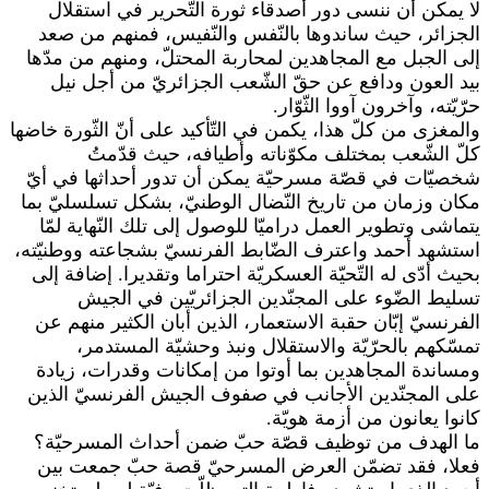
لا يمكن أن ننسى دور أصدقاء ثورة التّحرير في استقلال
الجزائر، حيث ساندوها بالنّفس والنّفيس، فمنهم من صعد
إلى الجبل مع المجاهدين لمحاربة المحتلّ، ومنهم من مدّها
بيد العون ودافع عن حقّ الشّعب الجزائريّ من أجل نيل
حرّيّته، وآخرون آووا الثّوّار.
والمغزى من كلّ هذا، يكمن في التّأكيد على أنّ الثّورة خاضها
كلّ الشّعب بمختلف مكوّناته وأطيافه، حيث قدّمتُ
شخصيّات في قصّة مسرحيّة يمكن أن تدور أحداثها في أيّ
مكان وزمان من تاريخ النّضال الوطنيّ، بشكل تسلسليّ بما
يتماشى وتطوير العمل دراميّا للوصول إلى تلك النّهاية لمّا
استشهد أحمد واعترف الضّابط الفرنسيّ بشجاعته ووطنيّته،
بحيث أدّى له التّحيّة العسكريّة احتراما وتقديرا. إضافة إلى
تسليط الضّوء على المجنّدين الجزائريّين في الجيش
الفرنسيّ إبّان حقبة الاستعمار، الذين أبان الكثير منهم عن
تمسّكهم بالحرّيّة والاستقلال ونبذ وحشيّة المستدمر،
ومساندة المجاهدين بما أوتوا من إمكانات وقدرات، زيادة
على المجنّدين الأجانب في صفوف الجيش الفرنسيّ الذين
كانوا يعانون من أزمة هويّة.
ما الهدف من توظيف قصّة حبّ ضمن أحداث المسرحيّة؟
فعلا، فقد تضمّن العرض المسرحيّ قصة حبّ جمعت بين