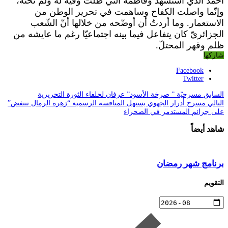
أحمد الذي استشهد وفاطمة التي ظلّت وفيّة له ولم تخنه،
وإنّما واصلت الكفاح وساهمت في تحرير الوطن من
الاستعمار. وما أردتُ أن أوضّحه من خلالها أنّ الشّعب
الجزائريّ كان يتفاعل فيما بينه اجتماعيّا رغم ما عايشه من
ظلم وقهر المحتلّ.
شاركها
Facebook
Twitter
السابق
مسرحيّة ” صرخة الأسود” عرفان لحلفاء الثورة التحريرية
التالي
مسرح أدرار الجهوي يستهل المنافسة الرسمية “زهرة الرمال تنتفض”
على جرائم المستدمر في الصحراء
شاهد أيضاً
برنامج شهر رمضان
التقويم