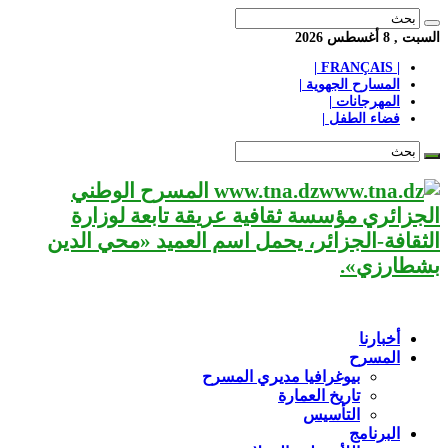
السبت , 8 أغسطس 2026
| FRANÇAIS |
المسارح الجهوية |
المهرجانات |
فضاء الطفل |
www.tna.dz المسرح الوطني
الجزائري مؤسسة ثقافية عريقة تابعة لوزارة
الثقافة-الجزائر، يحمل اسم العميد «محي الدين
بشطارزي».
أخبارنا
المسرح
بيوغرافيا مديري المسرح
تاريخ العمارة
التأسيس
البرنامج