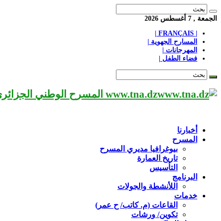
الجمعة , 7 أغسطس 2026
| FRANÇAIS |
المسارح الجهوية |
المهرجانات |
فضاء الطفل |
www.tna.dz المسرح الوطني الجزائري مؤسسة ثقافية عريقة تابعة لوزارة الثقافة-الجزائر، يحمل اسم العميد «محي الدين بشطارزي».
أخبارنا
المسرح
بيوغرافيا مديري المسرح
تاريخ العمارة
التأسيس
البرنامج
اللأنشطة والجولات
خدمات
القاعات (م. كاتب/ ح عمر)
تكوين/ ورشات