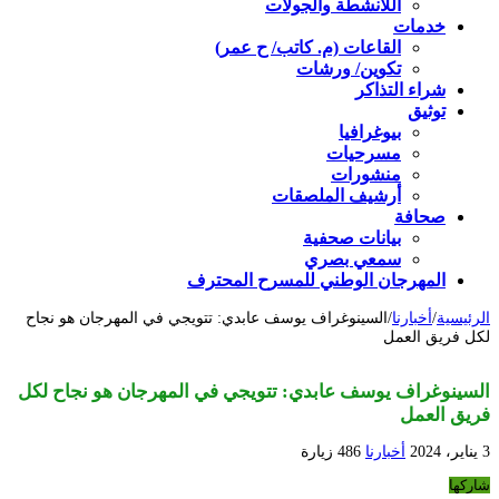
اللأنشطة والجولات
خدمات
القاعات (م. كاتب/ ح عمر)
تكوين/ ورشات
شراء التذاكر
توثيق
بيوغرافيا
مسرحيات
منشورات
أرشيف الملصقات
صحافة
بيانات صحفية
سمعي بصري
المهرجان الوطني للمسرح المحترف
الرئيسية
/
أخبارنا
/
السينوغراف يوسف عابدي: تتويجي في المهرجان هو نجاح
لكل فريق العمل
السينوغراف يوسف عابدي: تتويجي في المهرجان هو نجاح لكل
فريق العمل
3 يناير، 2024
أخبارنا
486 زيارة
شاركها