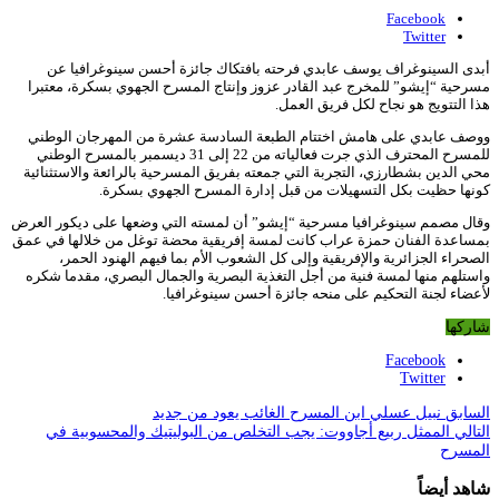
Facebook
Twitter
أبدى السينوغراف يوسف عابدي فرحته بافتكاك جائزة أحسن سينوغرافيا عن
مسرحية “إيشو” للمخرج عبد القادر عزوز وإنتاج المسرح الجهوي بسكرة، معتبرا
هذا التتويج هو نجاح لكل فريق العمل.
ووصف عابدي على هامش اختتام الطبعة السادسة عشرة من المهرجان الوطني
للمسرح المحترف الذي جرت فعالياته من 22 إلى 31 ديسمبر بالمسرح الوطني
محي الدين بشطارزي، التجربة التي جمعته بفريق المسرحية بالرائعة والاستثنائية
كونها حظيت بكل التسهيلات من قبل إدارة المسرح الجهوي بسكرة.
وقال مصمم سينوغرافيا مسرحية “إيشو” أن لمسته التي وضعها على ديكور العرض
بمساعدة الفنان حمزة عراب كانت لمسة إفريقية محضة توغل من خلالها في عمق
الصحراء الجزائرية والإفريقية وإلى كل الشعوب الأم بما فيهم الهنود الحمر،
واستلهم منها لمسة فنية من أجل التغذية البصرية والجمال البصري، مقدما شكره
لأعضاء لجنة التحكيم على منحه جائزة أحسن سينوغرافيا.
شاركها
Facebook
Twitter
السابق
نبيل عسلي ابن المسرح الغائب يعود من جديد
التالي
الممثل ربيع أجاووت: يجب التخلص من البوليتيك والمحسوبية في
المسرح
شاهد أيضاً