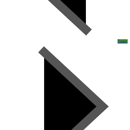
Today