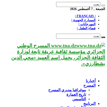
الجمعة , 7 أغسطس 2026
| FRANÇAIS |
المسارح الجهوية |
المهرجانات |
فضاء الطفل |
www.tna.dz المسرح الوطني
الجزائري مؤسسة ثقافية عريقة تابعة لوزارة
الثقافة-الجزائر، يحمل اسم العميد «محي الدين
بشطارزي».
أخبارنا
المسرح
بيوغرافيا مديري المسرح
تاريخ العمارة
التأسيس
البرنامج