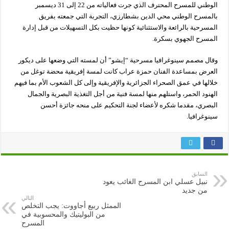
الوطني للمسرح المحترف الذي جرت فعالياته من 22 إلى 31 ديسمبر
بالمسرح الوطني محي الدين بشطارزي، التجربة التي جمعته بفريق
المسرحية بالرائعة والاستثنائية كونها حظيت بكل التسهيلات من قبل إدارة
المسرح الجهوي بسكرة.
وقال مصمم سينوغرافيا مسرحية “إيشو” أن لمسته التي وضعها على ديكور
العرض بمساعدة الفنان حمزة عراب كانت لمسة إفريقية محضة توغل من
خلالها في عمق الصحراء الجزائرية والإفريقية وإلى كل الشعوب الأم بما فيهم
الهنود الحمر، واستلهم منها لمسة فنية من أجل التغذية البصرية والجمال
البصري، مقدما شكره لأعضاء لجنة التحكيم على منحه جائزة أحسن
سينوغرافيا.
السابق
نبيل عسلي ابن المسرح الغائب يعود
من جديد
التالي
الممثل ربيع أجاووت: يجب التخلص
من البوليتيك والمحسوبية في
المسرح