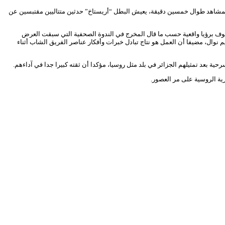
 المشاهد طوال خمسين دقيقة، يعيش البطل “أريستاخ” حدثين متتاليين مقتبسين عن
الخوف برؤيا واقعية حسب ما قال المخرج في الندوة الصحفية التي سبقت العرض
 ودراماتورج العرض الأستاذ ابراهيم نوال، مضيفا أن العمل هو نتاج تبادل خبرات وأفكار عناصر الفريق الشاب أثناء
ة بعد تمثيلهم الجزائر في بلد مثل روسيا، مؤكدا أن ثقته كبيرا جدا في آداءهم.
ية الروسية على مر العصور.