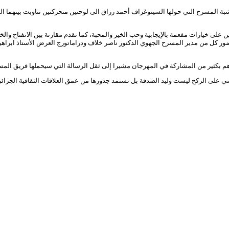
شبة المسرح التي حولها السينوغراف أحمد رزاق الى لوحتين متحركتين تناوبت بينهما
ن على خيارات مفعمة بالإيجابية وحب الخير والمحبة، كما تقدم مقارنة بين الانفتاح و
قدة بفضاء بن اقطاف بالمسرح الوطني الجزائري يوم الإثنين 13 ماي 2024 بحضور كل من مدير المسرح الجهوي الدكتور ناصر خلاف
 بكثير من المشاركة في المهرجان مشيرا إلى ثقل الرسالة التي سيحملها فريق المسرحي
ي على الركح ليست وليد الصدفة بل تستمد جذورها من عمق العلاقات الثقافية الجزائر