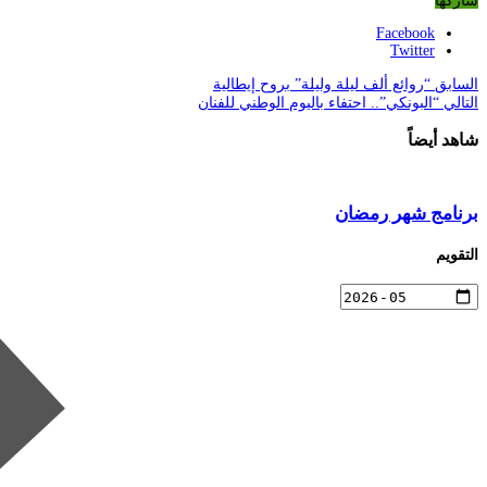
شاركها
Facebook
Twitter
السابق
“روائع ألف ليلة وليلة” بروح إيطالية
التالي
“البونكي”.. احتفاء باليوم الوطني للفنان
شاهد أيضاً
برنامج شهر رمضان
التقويم