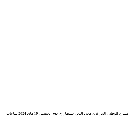
حطت مسرحية “الدبلوماسي… زوّدها” للمخرج خالد ونوقي المقتبسة عن نص الكاتب الروسي أنطوان تشيخوف، إنتاج المسرح الجهوي للجلفة “أحمد بن بوزيد”، رحالها بالمسرح الوطني الجزائري محي الدين بشطارزي يوم الخميس 19 ماي 2024 ساعات