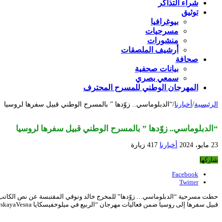
شراء التذاكر
توثيق
بيوغرافيا
مسرحيات
منشورات
أرشيف الملصقات
صحافة
بيانات صحفية
سمعي بصري
المهرجان الوطني للمسرح المحترف
الرئيسية
/
أخبارنا
/
“الدبلوماسي.. زوّدها ” بالمسرح الوطني قبيل سفرها لروسيا
“الدبلوماسي.. زوّدها ” بالمسرح الوطني قبيل سفرها لروسيا
23 مايو، 2024
أخبارنا
417 زيارة
شاركها
Facebook
Twitter
قبيل سفرها إلى روسيا ضمن فعاليات مهرجان “الربيع في ميلوخفيسكايا MelikhovskayaVesna”