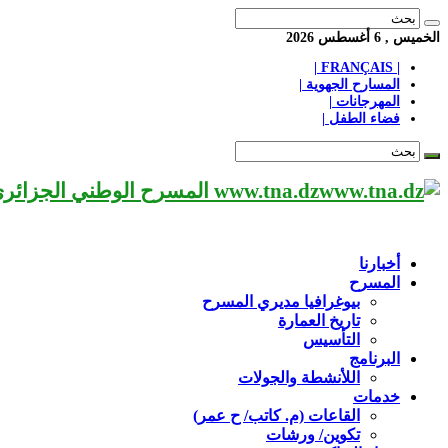
الخميس , 6 أغسطس 2026
| FRANÇAIS |
المسارح الجهوية |
المهرجانات |
فضاء الطفل |
www.tna.dz المسرح الوطني الجزائري مؤسسة ثقافية عريقة تابعة لوزارة الثقافة-الجزائر، يحمل اسم العميد «محي الدين بشطارزي».
أخبارنا
المسرح
بيوغرافيا مديري المسرح
تاريخ العمارة
التأسيس
البرنامج
اللأنشطة والجولات
خدمات
القاعات (م. كاتب/ ح عمر)
تكوين/ ورشات