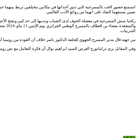
استمتع حضور لافت بالمسرحية التي تدور أحداثها في مكانين مختلفين تربط بينهما خ
نصين يصنفهما النقاد على انهما من روائع الأدب العالمي.
ركحيا تنبش المسرحية في معضلة الخوف لدى الشباب وتذيبها إلى حد كبير وتفتح الأعي
والمنع
التدريبات.
من جهته قال مدير المسرح الجهوي للجلفة الدكتور ناصر خلاف أن العودة من روسيا أهم
وفي المقابل يرى دراماتورج العرض السيد ابراهيم نوال أن فكرة التعامل مع نص روس