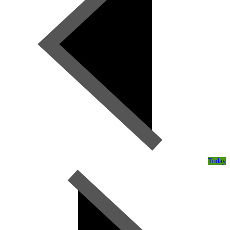
Today