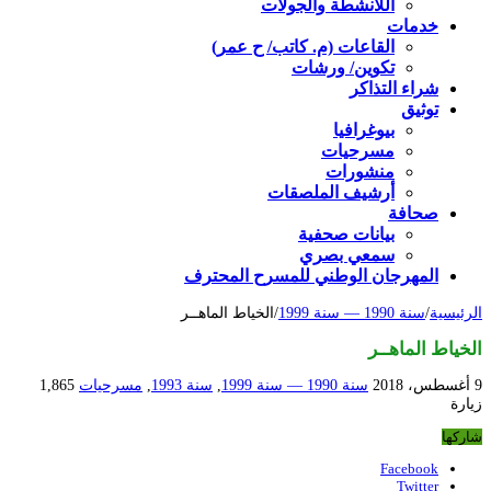
اللأنشطة والجولات
خدمات
القاعات (م. كاتب/ ح عمر)
تكوين/ ورشات
شراء التذاكر
توثيق
بيوغرافيا
مسرحيات
منشورات
أرشيف الملصقات
صحافة
بيانات صحفية
سمعي بصري
المهرجان الوطني للمسرح المحترف
الرئيسية
/
سنة 1990 — سنة 1999
/
الخياط الماهــر
الخياط الماهــر
9 أغسطس، 2018
سنة 1990 — سنة 1999
,
سنة 1993
,
مسرحيات
1,865
زيارة
شاركها
Facebook
Twitter