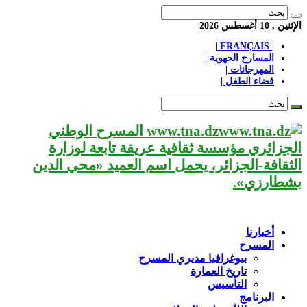
الإثنين , 10 أغسطس 2026
| FRANÇAIS |
المسارح الجهوية |
المهرجانات |
فضاء الطفل |
www.tna.dz المسرح الوطني
الجزائري مؤسسة ثقافية عريقة تابعة لوزارة
الثقافة-الجزائر، يحمل اسم العميد «محي الدين
بشطارزي».
أخبارنا
المسرح
بيوغرافيا مديري المسرح
تاريخ العمارة
التأسيس
البرنامج