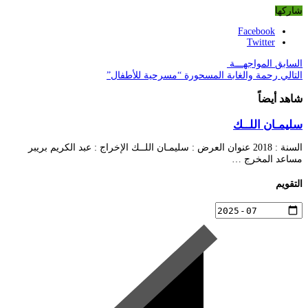
شاركها
Facebook
Twitter
السابق
المواجهـــة
التالي
رحمة والغابة المسحورة “مسرحية للأطفال”
شاهد أيضاً
سليمـان اللــك
السنة : 2018 عنوان العرض : سليمـان اللــك الإخراج : عبد الكريم بريبر
مساعد المخرج …
التقويم