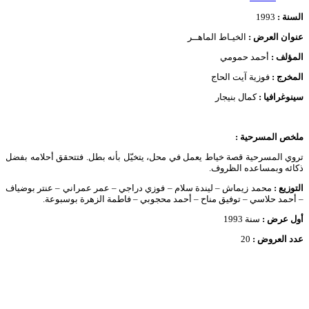
السنة :
1993
عنوان العرض :
الخيـاط الماهــر
المؤلف :
أحمد حمومي
المخرج :
فوزية آيت الحاج
سينوغرافيا :
كمال بنيجار
ملخص المسرحية
:
تروي المسرحية قصة خياط يعمل في محل، يتخيّل بأنه بطل. فتتحقق أحلامه بفضل
ذكائه وبمساعده الظروف.
التوزيع :
محمد زيماش – ليندة سلام – فوزي دراجي – عمر عمراني – عنتر بوضياف
– أحمد حلاسي – توفيق مناح – أحمد محجوبي – فاطمة الزهرة بوسبوعة.
أول عرض :
سنة 1993
عدد العروض :
20