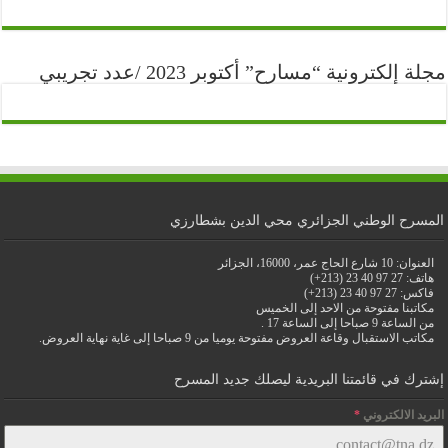
مجلة إلكترونية “مسارح” أكتوبر 2023 /عدد تجريبي
المسرح الوطني الجزائري محي الدين بشطارزي
العنوان: 10 شارع الحاج عمر، 16000، الجزائر
هاتف: 27 97 40 23 (213+)
فاكس: 27 97 40 23 (213+)
مكاتبنا مفتوحة من الاحد إلى الخميس
من الساعة 9 صباحا إلى الساعة 17 .
مكاتب الاستقبال وقاعة العروض مفتوحة يوميا من 9 صباحا إلى غاية نهاية العروض.
إشترك في قائمتنا البريدية ليصلك جديد المسرح
البريد الالكتروني
*