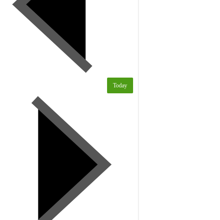
Today