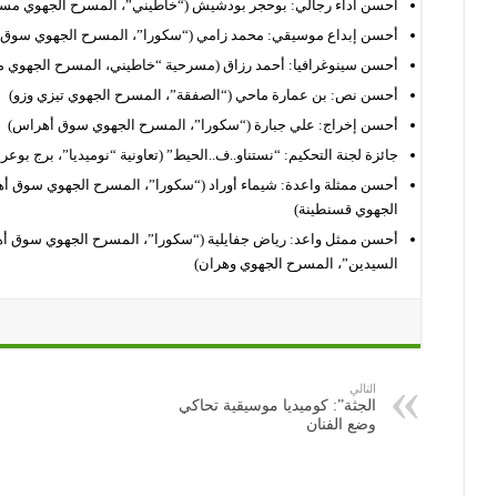
أحسن أداء رجالي: بوحجر بودشيش (“خاطيني”، المسرح الجهوي مست
أحسن إبداع موسيقي: محمد زامي (“سكورا”، المسرح الجهوي سوق
أحسن سينوغرافيا: أحمد رزاق (مسرحية “خاطيني، المسرح الجهوي م
أحسن نص: بن عمارة ماحي (“الصفقة”، المسرح الجهوي تيزي وزو)
أحسن إخراج: علي جبارة (“سكورا”، المسرح الجهوي سوق أهراس)
جائزة لجنة التحكيم: “نستناو..ف..الحيط” (تعاونية “نوميديا”، برج بوعري
أحسن ممثلة واعدة: شيماء أوراد (“سكورا”، المسرح الجهوي سوق أ
الجهوي قسنطينة)
أحسن ممثل واعد: رياض جفايلية (“سكورا”، المسرح الجهوي سوق أ
السيدين”، المسرح الجهوي وهران)
التالي
الجثة”: كوميديا موسيقية تحاكي
وضع الفنان