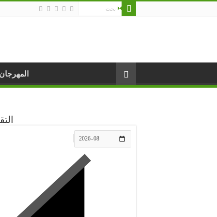
المهرجان
التق