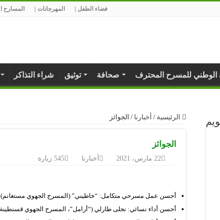
فضاء الطفل |
المهرجانات |
المسارح ال
 الوطني للمسرح المحترف
صحافة
توثيق
شراء التذاكر
الرئيسية
/
أخبارنا
/
الجوائز
ويم
الجوائز
22 مارس، 2021
أخبارنا
545 زيارة
أحسن عمل مسرحي متكامل: “خاطيني” (المسرح الجهوي مستغانم)
أحسن أداء نسائي: نجلى طارلي (“أرامل”، المسرح الجهوي قسنطينة)