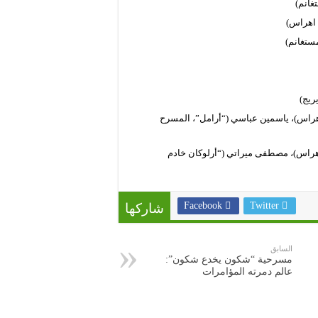
غانم)
 اهراس)
ستغانم)
ريج)
هراس)، ياسمين عباسي (“أرامل”، المسرح
هراس)، مصطفى ميراتي (“أرلوكان خادم
Facebook
Twitter
شاركها
السابق
مسرحية “شكون يخدع شكون”:
عالم دمرته المؤامرات