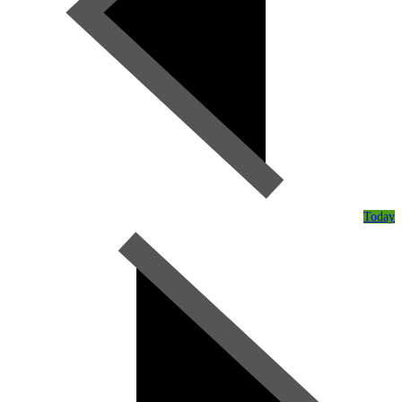
Today