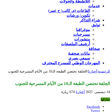
اللأنشطة والجولات
خدمات
القاعات (م. كاتب/ ح عمر)
تكوين/ ورشات
شراء التذاكر
توثيق
بيوغرافيا
مسرحيات
منشورات
أرشيف الملصقات
صحافة
بيانات صحفية
سمعي بصري
المهرجان الوطني للمسرح المحترف
الرئيسية
/
أخبارنا
/
الجلفة تحتضن الطبعة الـ10 من الأيام المسرحية للجنوب
الجلفة تحتضن الطبعة الـ10 من الأيام المسرحية للجنوب
14 ديسمبر، 2021
أخبارنا
674 زيارة
شاركها
Facebook
Twitter