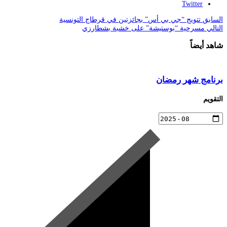
Twitter
السابق
تتويج “جي بي أس” بجائزتين في قرطاج التونسية
التالي
مسرحية “بوستيشة” على خشبة بشطارزي
شاهد أيضاً
برنامج شهر رمضان
التقويم