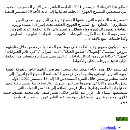
تنطلق غدا الأربعاء 15 ديسمبر 2021، الطبعة العاشرة من الأيام المسرحية للجنوب،
التي سيحتضن المسرح الجهوي –الجلفة فعالياتها إلى غاية الأحد 19 ديسمبر المقبل.
تتضمن هذه التظاهرة التي ينظمها المسرح الوطني الجزائري “محي الدين
بشطارزي”، بالتعاون مع المسرح الجهوي الجلفة، تحت إشراف السيدة وزيرة
الثقافة والفنون الدكتورة وفاء شعلال، والسيد والي ولاية الجلفة، عديد العروض
المسرحية، اللقاءات الفكرية، الورشات التكوينية، الندوات التطبيقية، المعارض،
وكذا جلسات البيع بالإهداء…
حيث سيكون جمهور ولاية الجلفة على موعد مع المتعة والفرجة من خلال متابعتهم
عروض “تنيسم”، “إنغوما”، “صديق الحياة”، “ديك المزابل”، “في عالم الحيوانات”،
“صهد”، “حكاية من زمن EL-GUERRA “، التي تمثل مسارح وجمعيات من الجلفة،
أدرار، تندوف، ورقلة، بشار، والأغواط…
كما سيتم خلال هذه الأيام المسرحية، تدشين معرضين أولهما خاص بالفرقة الفنية
لجبهة التحرير الوطني، وثانيهما معرض صور لـ”عمالقة المسرح الجزائري”، إلى
جانب تنظيم ورشتين خلال الفترة الممتدةمن 16 إلى 18 ديسمبر 2021، الأولى
تتعلق بالمسرح الإذاعي يؤطرها عبد النور شلوش، والثانية خاصة بمسرح فئة ذوي
الاحتياجات الخاصة يؤطرها جمال قرمي، إضافة إلى عدد من الندوات التي
ستنشطها أسماء على غرار عبد الناصر خلاف، بشير ضيف الله، محمد عقيدي، حميد
علاوي، محمد زعيتري، إسماعيل سوفيط، عبد القادر عزوز، سليم شنة، ناديو
عبدو…
شاركها
Facebook