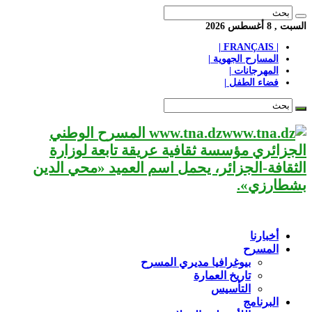
السبت , 8 أغسطس 2026
| FRANÇAIS |
المسارح الجهوية |
المهرجانات |
فضاء الطفل |
www.tna.dz المسرح الوطني
الجزائري مؤسسة ثقافية عريقة تابعة لوزارة
الثقافة-الجزائر، يحمل اسم العميد «محي الدين
بشطارزي».
أخبارنا
المسرح
بيوغرافيا مديري المسرح
تاريخ العمارة
التأسيس
البرنامج