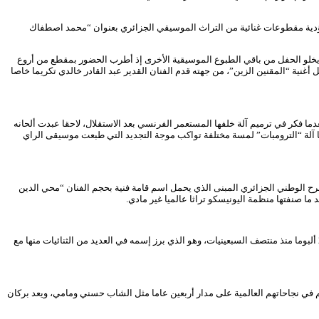
، مؤدية مقطوعات غنائية من التراث الموسيقي الجزائري بعنوان “محمد اصطفاك
 يخلو الحفل من باقي الطبوع الموسيقية الأخرى إذ أطرب الحضور بمقطع من أروع
غنية “المقنين الزين”، من جهته قدم الفنان القدير عبد القادر خالدي تكريما خاصا
 فكر في ترميم آلة خلفها المستعمر الفرنسي بعد الاستقلال، لاحقا عبدت ألحانه
ها آلة “الترومبات” لمسة مختلفة تواكب موجة التجديد التي طبعت موسيقى الراي
مسرح الوطني الجزائري المبنى الذي يحمل اسم قامة فنية بحجم الفنان “محي الدين
ما صنفتها منظمة اليونيسكو تراثا عالميا غير مادي.
من جهته قال مراد غانا المعروف فنيا ب”قانا المغناوي” نسبة إلى مسقط رأسه مغنية أن هذا التكريم هو عرفان بما قدمه طوال 35 سنة من عمر عطاءه الفني المقدر ب230 ألبوما منذ منتصف السبعينيات، وهو الذي برز إسمه في العديد من الثنائيات منها مع
هم في نجاحاتهم العالمية على مدار أربعين عاما مثل الشاب حسني ومامي، ويعد بركان