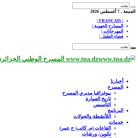
الجمعة , 7 أغسطس 2026
| FRANÇAIS |
المسارح الجهوية |
المهرجانات |
فضاء الطفل |
www.tna.dz المسرح الوطني الجزائري مؤسسة ثقافية عريقة تابعة لوزارة الثقافة-الجزائر، يحمل اسم العميد «محي الدين بشطارزي».
أخبارنا
المسرح
بيوغرافيا مديري المسرح
تاريخ العمارة
التأسيس
البرنامج
اللأنشطة والجولات
خدمات
القاعات (م. كاتب/ ح عمر)
تكوين/ ورشات