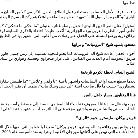
تنظيمها.
رافقت فرقة الأمل للعيساوة- مستغانم قبيل انطلاق الحفل التكريمي كلا من الفنان م
الباري” و”الحرم يا رسول الله” تمهيدا لدخولهم القاعة واعتلاءهم ركح المسرح الوطني،
استهل الفنان نصر الدين البليدي الحفل بوصلة غنائية بعنوان “ما نحكي ما نشكي”، 
أغاني أميرة الطرب العربي وردة الجزائرية “أكذب عليك” احتفاء بالذكرى السابعة لوف
لرفاق دربه ووضع لمسته على الحفل عبر وصلات من أغانيه التي اشتهر بها في الطابع الب
مسعود بلمو.. شيخ “الترومبات” وعرابها
أجواء الحفل أعادت شيخ آلة الترومبات كما يحلو لمحبيه تسميته إلى زمن جميل جاوز
طريق النجومية أمام العديد من الفنانين، على غرار صحراوي وفضيلة وهواري بن شنات،
آنذاك.
الشيخ النعام.. لحظة تكريم تاريخية
بعدما سطع نجمه أواخر الثمانينات واشتهر بأغنية “يا ولفي وعلاش” “ما ظنيتش نتفارق
بشطارزي” حسب ما قال صاحب أغنية “لي بيني وبينك مات”، متمنيا أن يقدر الجيل الجديد
قانا المغناوي.. مسار حافل بالفن
الشاب حسني والشابة زهرة، واشتهر بعزفه على آلة الترومبات واشتهر بأغنية “على ال
قويدر بركان.. مايسترو نجوم “الراي”
وهو يجلس بين رفاقه بدا المايسترو “قويدر بركان” سعيدا بالحفاوة التي لقيها خلال 
أحد الأعمدة التي نهض على أكتافها مهرجان الأغنية الوهرانية منذ تأسيسه عام 2008.