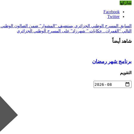
شاركها
Facebook
Twitter
السابق
المسرح الوطني الجزائري يستضيف “المشوار” ضمن الصالون الوطني الث
التالي
“القمران.. حكايات ” شهرزاد” على المسرح الوطني الجزائري
شاهد أيضاً
برنامج شهر رمضان
التقويم