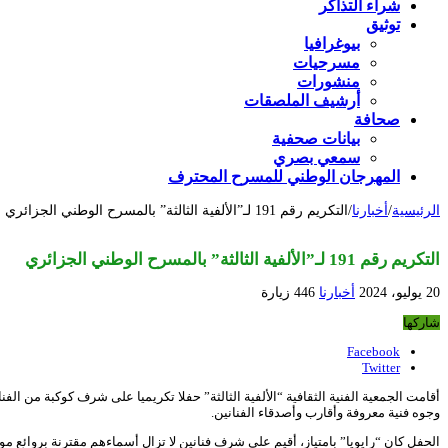
شراء التذاكر
توثيق
بيوغرافيا
مسرحيات
منشورات
أرشيف الملصقات
صحافة
بيانات صحفية
سمعي بصري
المهرجان الوطني للمسرح المحترف
الرئيسية
/
أخبارنا
/
التكريم رقم 191 لـ”الألفية الثالثة” بالمسرح الوطني الجزائري
التكريم رقم 191 لـ”الألفية الثالثة” بالمسرح الوطني الجزائري
20 يوليو، 2024
أخبارنا
446 زيارة
شاركها
Facebook
Twitter
أقامت الجمعية الفنية الثقافية “الألفية الثالثة” حفلا تكريميا على شرف كوكبة من
وجوه فنية معروفة وأقارب وأصدقاء الفنانين.