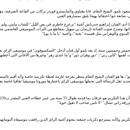
سعود بلمو، الشيخ النعام، غانا مغناوي والمايسترو قويدر بركان، من القاعة الشرفية
 صانعة جوا احتفاليا بهيجا يليق بمسارهم الفني.
كما آدى الفنان إبراهيم حدرباش أغنية “تزعزع خاطري في نص الليل” للشاب مامي، ولم
اتها، وصدح صوت الفنانة ناريمان بن سهيل بمقاطع من التراث الموسيقي العاصمي مثل أ
دوي والوهراني مثل قصيدة “بختة”، وأغنية “يا ما يا بويا”.
 خمس وخمسين سنة، إذ يعد بلمو أول فنان أدخل “السكسوفون” في موسيقى الراي بعدما
 أهمها “كاين ربي”، “دور وهران دور” و”ما عندي زهر” وغيرها من الأغاني التي أعطت
و”، ها هو الفنان الشيخ النعام ينتظر بفرحة عارمة لحظة تكريمه خاصة وأنه أقيم بال
 ثقل الرسالة التي تحملها موسيقى الراي باعتبارها موروثا موسيقيا ثقافيا خاصة بعد 
زرقة راني نسال” “لا تامن صاحب لا تقول خويا.”
التكريم، وكأنه يسترجع ذكريات جمعته بنجوم أغنية الراي الذين رافقت موسيقاه ألبومات