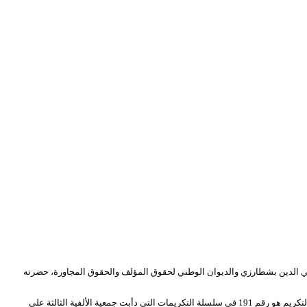
ي محي الدين بشطارزي والديوان الوطني لحقوق المؤلف والحقوق المجاورة، حضرته
الحفل كان “رايويا” بامتياز، أقيم على شرف فنانين لا تزال أسماءهم مقترنة بروائع موسيقى الراي، على حد تعبير رئيس الجمعية الفنان سيد علي بن سالم الذي أكد أن هذا التكريم هو رقم 191 في سلسلة التكريمات التي دأبت جمعية الألفية الثالثة على