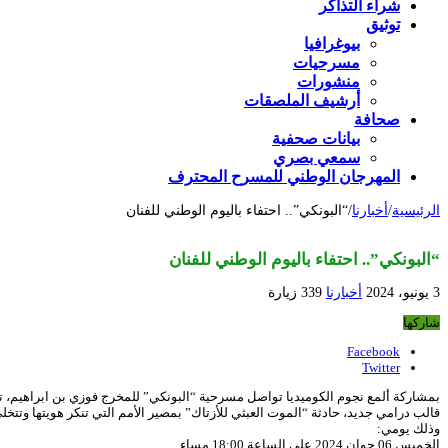
شراء التذاكر
توثيق
بيوغرافيا
مسرحيات
منشورات
أرشيف الملصقات
صحافة
بيانات صحفية
سمعي بصري
المهرجان الوطني للمسرح المحترف
الرئيسية
/
أخبارنا
/
“البونكي”.. احتفاء باليوم الوطني للفنان
“البونكي”.. احتفاء باليوم الوطني للفنان
3 يونيو، 2024
أخبارنا
339 زيارة
شاركها
Facebook
Twitter
بمشاركة ألمع نجوم الكوميديا تواصل مسرحية “البونكي” للمخرج فوزي بن ابراهيم، 
قالب درامي جديد، حادثة “الموت العبثي للأزتاك” بمصير الأمم التي تنكر هويتها وتتخ
وذلك يومي:
الخميس 06 جوان 2024 على الساعة 18:00 مساء