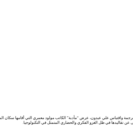
ترجمة واقتباس علي عبدون، عرض “مأدبة” الكاتب مولود معمري التي أقامها سكان ال
لى عن تقاليدها في ظل الغزو الفكري والحضاري المتمثل في التكنولوجيا.