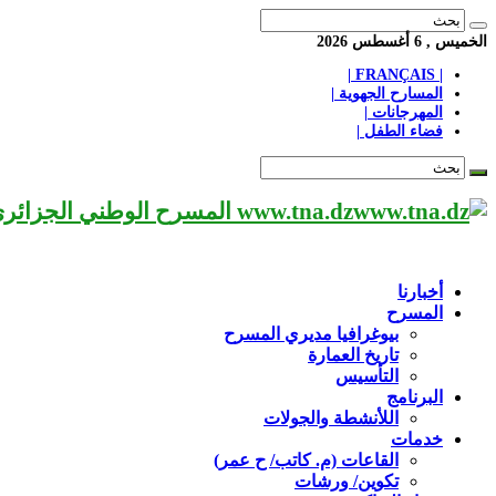
الخميس , 6 أغسطس 2026
| FRANÇAIS |
المسارح الجهوية |
المهرجانات |
فضاء الطفل |
www.tna.dz المسرح الوطني الجزائري مؤسسة ثقافية عريقة تابعة لوزارة الثقافة-الجزائر، يحمل اسم العميد «محي الدين بشطارزي».
أخبارنا
المسرح
بيوغرافيا مديري المسرح
تاريخ العمارة
التأسيس
البرنامج
اللأنشطة والجولات
خدمات
القاعات (م. كاتب/ ح عمر)
تكوين/ ورشات