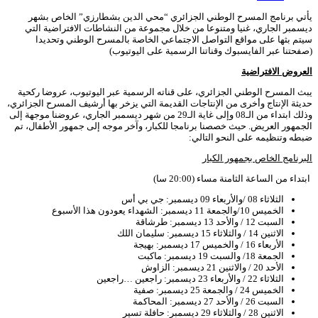
يأتي برنامج المسرح الوطني الجزائري “محي الدين بشطارزي” الخاص بشهر
ديسمبر الجاري، غنيا ومتنوعا من خلال مجموعة من النشاطات الافتراضية التي
سيتم بثها على مواقع التواصل الاجتماعي الخاصة بالمسرح الوطني وتحديدا
(صفحتنا عبر الفايسبوك وقناتنا الرسمية على اليوتيوب)
العروض الافتراضية
يبث المسرح الوطني الجزائري، على قناته الرسمية عبر اليوتيوب، عروضا ركحية
حديثة الإنتاج وأخرى من الإنتاجات القديمة التي يزخر بها أرشيف المسرح الجزائري،
وذلك ابتداء من الـ08 وإلى غاية الـ29 من شهر ديسمبر الجاري، عروضنا موجهة إلى
الجمهور العريض. حيث خصصنا برنامجا للكبار، وآخر موجه إلى جمهور الأطفال، تم
ضبطه وتنظيمه على النحو التالي:
البرنامج الخاص بجمهور الكبار
ابتداء من الساعة الثامنة مساء (20:00 سا)
الثلاثاء 08 /والأربعاء 09 ديسمبر: جي بي أس
الخميس 10/والجمعة 11 ديسمبر: الشهداء يعودون هذا الأسبوع
السبت 12 / والأحد 13 ديسمبر: طرشاقة
الاثنين 14 / والثلاثاء 15 ديسمبر: سليمان اللك
الأربعاء 16 / والخميس 17 ديسمبر: بهيجة
الجمعة 18/ والسبت 19 ديسمبر: ماكبت
الأحد 20 / والاثنين 21 ديسمبر: الزاوش
الثلاثاء 22 / والأربعاء 23 ديسمبر: راجعين …راجعين
الخميس 24 / والجمعة 25 ديسمبر: صفية
السبت 26 / والأحد 27 ديسمبر: المحاكمة
الاثنين 28 / والثلاثاء 29 ديسمبر: حافلة تسير