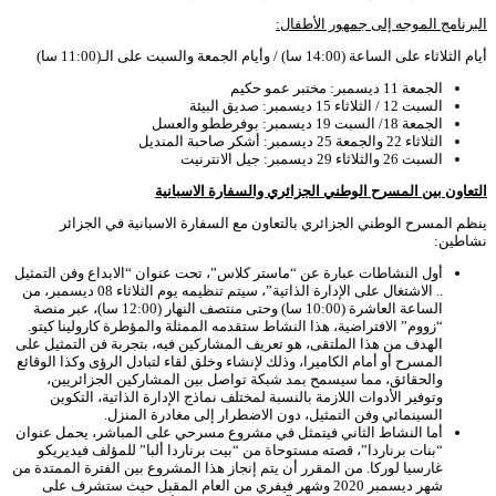
البرنامج الموجه إلى جمهور الأطفال
:
أيام الثلاثاء على الساعة (14:00 سا) / وأيام الجمعة والسبت على الـ(11:00 سا)
الجمعة 11 ديسمبر: مختبر عمو حكيم
السبت 12 / الثلاثاء 15 ديسمبر: صديق البيئة
الجمعة 18/ السبت 19 ديسمبر: بوفرططو والعسل
الثلاثاء 22 والجمعة 25 ديسمبر: أشكر صاحبة المنديل
السبت 26 والثلاثاء 29 ديسمبر: جيل الانترنيت
التعاون بين المسرح الوطني الجزائري والسفارة الاسبانية
ينظم المسرح الوطني الجزائري بالتعاون مع السفارة الاسبانية في الجزائر
نشاطين:
أول النشاطات عبارة عن “ماستر كلاس”، تحت عنوان “الابداع وفن التمثيل
.. الاشتغال على الإدارة الذاتية”، سيتم تنظيمه يوم الثلاثاء 08 ديسمبر، من
الساعة العاشرة (10:00 سا) وحتى منتصف النهار (12:00 سا)، عبر منصة
“زووم” الافتراضية، هذا النشاط ستقدمه الممثلة والمؤطرة كارولينا كيتو.
الهدف من هذا الملتقى، هو تعريف المشاركين فيه، بتجربة فن التمثيل على
المسرح أو أمام الكاميرا، وذلك لإنشاء وخلق لقاء لتبادل الرؤى وكذا الوقائع
والحقائق، مما سيسمح بمد شبكة تواصل بين المشاركين الجزائريين،
وتوفير الأدوات اللازمة بالنسبة لمختلف نماذج الإدارة الذاتية، التكوين
السينمائي وفن التمثيل، دون الاضطرار إلى مغادرة المنزل.
أما النشاط الثاني فيتمثل في مشروع مسرحي على المباشر، يحمل عنوان
“بنات برناردا”، قصته مستوحاة من “بيت برناردا ألبا” للمؤلف فيديريكو
غارسيا لوركا. من المقرر أن يتم إنجاز هذا المشروع بين الفترة الممتدة من
شهر ديسمبر 2020 وشهر فيفري من العام المقبل حيث ستشرف على