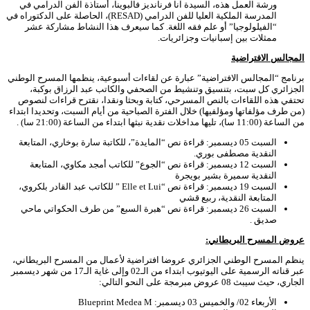
ورشة العمل هذه، السيدة آنا فرنانديز فالبوينا، أستاذة الفن الدرامي في
المدرسة الملكية العليا للفن الدرامي (RESAD)، الحاصلة على الدكتوراه في
“الفيلولوجيا” أو علم فقه اللغة. كما سيعرف هذا النشاط مشاركة عشر
ممثلات بين إسبانيات وجزائريات.
المجالس الافتراضية
برنامج “المجالس الافتراضية” عبارة عن لقاءات أسبوعية، ينظمها المسرح الوطني
الجزائري كل سبت، بتنسيق وتنشيط من الصحفي والكاتب عبد الرزاق بوكبة،
تحتفي هذه اللقاءات بالنص المسرحي، كتابة وبحثا ونقدا، نقترح قراءات لنصوص
(من طرف مؤلفاتها ومؤلفيها) خلال الفترة الصباحية من أيام السبت، وتحديدا ابتداء
من الساعة (11:00 سا)، تليها مداخلات نقدية نبثها ابتداء من الساعة (21:00 سا) .
السبت 05 ديسمبر: قراءة نص “المايدة”، للكاتبة سارة بوخاري، المتابعة
النقدية مصطفى بوري.
السبت 12 ديسمبر: قراءة نص “الجوع” للكاتب أمجد مكاوي، المتابعة
النقدية سميرة بشير بويجرة
السبت 19 ديسمبر: قراءة نص “Elle et Lui ” للكاتب عبد القادر بلكروي،
المتابعة النقدية، ربيع قشي
السبت 26 ديسمبر: قراءة نص “هبرة السبع” من طرف الحكواتي ماحي
صديق .
عروض المسرح البريطاني
:
ينظم المسرح الوطني الجزائري عروضا افتراضية لأعمال من المسرح البريطاني،
عبر قناته الرسمية على اليوتيوب ابتداء من الـ02 وإلى غاية الـ17 من شهر ديسمبر
الجاري، حيث سيبث 08 عروض مبرمجة على النحو التالي:
الأربعاء 02/ والخميس 03 ديسمبر: Blueprint Medea M