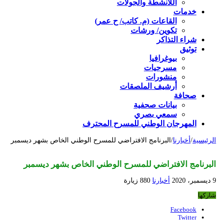
اللأنشطة والجولات
خدمات
القاعات (م. كاتب/ ح عمر)
تكوين/ ورشات
شراء التذاكر
توثيق
بيوغرافيا
مسرحيات
منشورات
أرشيف الملصقات
صحافة
بيانات صحفية
سمعي بصري
المهرجان الوطني للمسرح المحترف
الرئيسية
/
أخبارنا
/
البرنامج الافتراضي للمسرح الوطني الخاص بشهر ديسمبر
البرنامج الافتراضي للمسرح الوطني الخاص بشهر ديسمبر
9 ديسمبر، 2020
أخبارنا
880 زيارة
شاركها
Facebook
Twitter