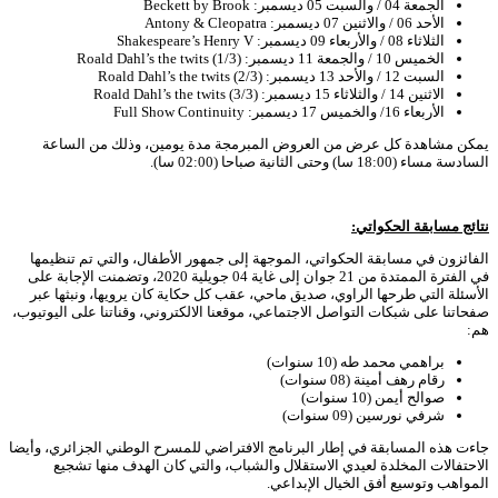
الجمعة 04 / والسبت 05 ديسمبر: Beckett by Brook
الأحد 06 / والاثنين 07 ديسمبر: Antony & Cleopatra
الثلاثاء 08 / والأربعاء 09 ديسمبر: Shakespeare’s Henry V
الخميس 10 / والجمعة 11 ديسمبر: Roald Dahl’s the twits (1/3)
السبت 12 / والأحد 13 ديسمبر: Roald Dahl’s the twits (2/3)
الاثنين 14 / والثلاثاء 15 ديسمبر: Roald Dahl’s the twits (3/3)
الأربعاء 16/ والخميس 17 ديسمبر: Full Show Continuity
يمكن مشاهدة كل عرض من العروض المبرمجة مدة يومين، وذلك من الساعة
السادسة مساء (18:00 سا) وحتى الثانية صباحا (02:00 سا).
نتائج مسابقة الحكواتي
:
الفائزون في مسابقة الحكواتي، الموجهة إلى جمهور الأطفال، والتي تم تنظيمها
في الفترة الممتدة من 21 جوان إلى غاية 04 جويلية 2020، وتضمنت الإجابة على
الأسئلة التي طرحها الراوي، صديق ماحي، عقب كل حكاية كان يرويها، ونبثها عبر
صفحاتنا على شبكات التواصل الاجتماعي، موقعنا الالكتروني، وقناتنا على اليوتيوب،
هم:
براهمي محمد طه (10 سنوات)
رقام رهف أمينة (08 سنوات)
صوالح أيمن (10 سنوات)
شرفي نورسين (09 سنوات)
جاءت هذه المسابقة في إطار البرنامج الافتراضي للمسرح الوطني الجزائري، وأيضا
الاحتفالات المخلدة لعيدي الاستقلال والشباب، والتي كان الهدف منها تشجيع
المواهب وتوسيع أفق الخيال الإبداعي.