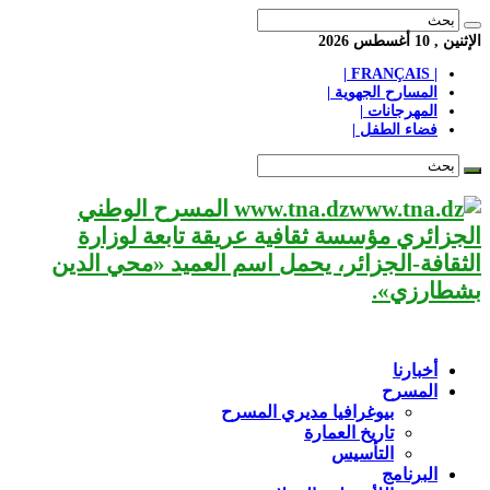
الإثنين , 10 أغسطس 2026
| FRANÇAIS |
المسارح الجهوية |
المهرجانات |
فضاء الطفل |
www.tna.dz المسرح الوطني
الجزائري مؤسسة ثقافية عريقة تابعة لوزارة
الثقافة-الجزائر، يحمل اسم العميد «محي الدين
بشطارزي».
أخبارنا
المسرح
بيوغرافيا مديري المسرح
تاريخ العمارة
التأسيس
البرنامج