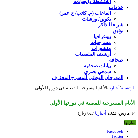
اللأنشطة والجولات
خدمات
القاعات (م. كاتب/ ح عمر)
تكوين/ ورشات
شراء التذاكر
توثيق
بيوغرافيا
مسرحيات
منشورات
أرشيف الملصقات
صحافة
بيانات صحفية
سمعي بصري
المهرجان الوطني للمسرح المحترف
الرئيسية
/
أخبارنا
/
الأيام المسرحية للقصبة في دورتها الأولى
الأيام المسرحية للقصبة في دورتها الأولى
14 مارس، 2022
أخبارنا
627 زيارة
شاركها
Facebook
Twitter