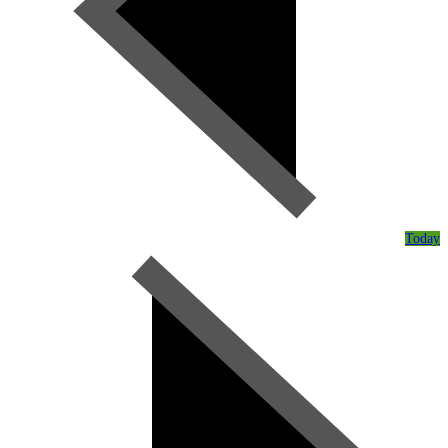
Today