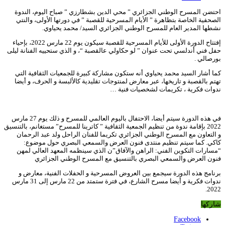
احتضن المسرح الوطني الجزائري ” محي الدين بشطارزي ” صباح اليوم، الندوة
الصحفية الخاصة بتظاهرة ” الأيام المسرحية للقصبة ” في دورتها الأولى، والنتي
نشطها المدير العام للمسرح الوطني الجزائري السيد/ محمد يحياوي.
إفتتاح الدورة الأولى للأيام المسرحية للقصبة سيكون يوم 22 مارس 2022، بإحياء
حفل فني أندلسي تحت عنوان ” لو حكاولي عالقصبة “، و الذي ستحييه الفنانة ليلى
بورصالي .
كما أشار السيد محمد يحياوي أنه ستكون مشاركة كبيرة للجمعيات الثقافية التي
تهتم بالقصبة و تاريخها، عبر معارض لمنتوجات تقليدية كالألبسة و الحرف، و أيضا
ندوات فكرية ، تكريمات لشخصيات فنية …
في هذه الدورة سيتم أيضا، الاحتفال باليوم العالمي للمسرح و ذلك يوم 27 مارس
2022 بإقامة ندوة من تنظيم الجمعية الثقافية ” كاترينا للمسرح” مستغانم، بالتنسيق
و التعاون مع المسرح الوطني الجزائري تكريما للفنان الراحل ولد عبد الرحمان
كاكي. كما سيتم تنظيم منتدى فنون العرض والسمعي البصري حول موضوع:
“مسارات التكوين الفني: الراهن والآفاق”ن الذي سينظمه المعهد العالي لمهن
فنون العرض والسمعي البصري بالتنسيق مع المسرح الوطني الجزائري
برنامج هذه الدورة سيجمع بين العروض المسرحية و الحفلات الفنية، معارض و
ندوات فكرية و أيضا مسرح الشارع، في فترة ستمتد من 22 مارس إلى 31 مارس
2022.
شاركها
Facebook