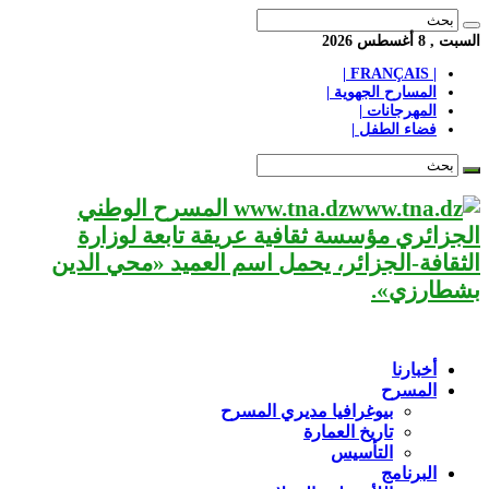
السبت , 8 أغسطس 2026
| FRANÇAIS |
المسارح الجهوية |
المهرجانات |
فضاء الطفل |
www.tna.dz المسرح الوطني
الجزائري مؤسسة ثقافية عريقة تابعة لوزارة
الثقافة-الجزائر، يحمل اسم العميد «محي الدين
بشطارزي».
أخبارنا
المسرح
بيوغرافيا مديري المسرح
تاريخ العمارة
التأسيس
البرنامج