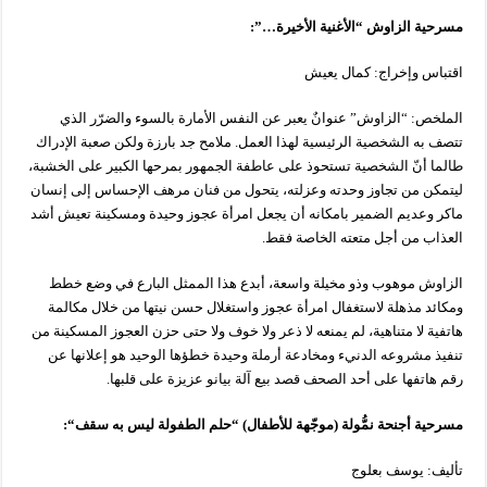
مسرحية
الزاوش
“
الأغنية
الأخيرة
…”:
اقتباس وإخراج: كمال يعيش
الملخص: “الزاوش” عنوانٌ يعبر عن النفس الأمارة بالسوء والضرّر الذي
تتصف به الشخصية الرئيسية لهذا العمل. ملامح جد بارزة ولكن صعبة الإدراك
طالما أنّ الشخصية تستحوذ على عاطفة الجمهور بمرحها الكبير على الخشبة،
ليتمكن من تجاوز وحدته وعزلته، يتحول من فنان مرهف الإحساس إلى إنسان
ماكر وعديم الضمير بامكانه أن يجعل امرأة عجوز وحيدة ومسكينة تعيش أشد
العذاب من أجل متعته الخاصة فقط.
الزاوش موهوب وذو مخيلة واسعة، أبدع هذا الممثل البارع في وضع خطط
ومكائد مذهلة لاستغفال امرأة عجوز واستغلال حسن نيتها من خلال مكالمة
هاتفية لا متناهية، لم يمنعه لا ذعر ولا خوف ولا حتى حزن العجوز المسكينة من
تنفيذ مشروعه الدنيء ومخادعة أرملة وحيدة خطؤها الوحيد هو إعلانها عن
رقم هاتفها على أحد الصحف قصد بيع آلة بيانو عزيزة على قلبها.
مسرحية
أجنحة
نمُّولة
(
موجّهة
للأطفال
) “
حلم
الطفولة
ليس
به
سقف
“:
تأليف: يوسف بعلوج