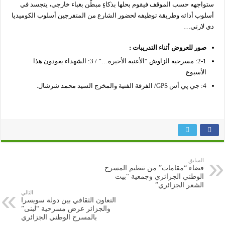
ستواجهه حسب الموقف فيقوم بحلها بذكاءٍ مبطّن بغباء خارجي، يتجسد في
أسلوب أدائه وطريقة توظيفه لحضور الشارع من المتفرجين أسلوب الكوميديا
دي لارتي…
صور للعروض أثناء التدريبات :
2-1: مسرحية الزاوش “الأغنية الأخيرة…” / 3: الشهداء يعودون هذا
الأسبوع
4: جي پي أس GPS/ الفرقة الفنية والمخرج السيد محمد شرشال.
السابق
فضاء “مقامات” من تنظيم المسرح
الوطني الجزائري وجمعية “بيت
الشعر الجزائري”
التالي
التعاون الثقافي بين دولة سويسرا
والجزائر عرض مسرحية “لبنى”
بالمسرح الوطني الجزائري