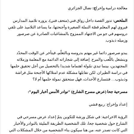
معالجة درامية وإخرا
ج
:
نضال الجزائري
الملخص:
تدور القصة داخل رواق فني (متحف فني)، يزوره تلاميذ المدارس
فيروي لهم المعلم قصّة النملة الصغيرة وأجنحتها، ما يساعد التلاميذ على تلقي
دروسهم في جو من الاجتهاد الممزوج بالمشاغبات الصادرة عن صرصور
وزميله ذبذوب.
يبدو صرصور دائما غير مهتم بدروسه وبالتعلّم، فيتأخر عن الوقت المحدّد
وينشغل باللّعب والمرح. إضافة إلى شجاراته الدائمة مع المعلمة وزملائه
المجتهدين، بينما تبدي نمّولة اهتماما شديدا بالتحصيل من أجل تحقيق حلمها
في دراسة الطيران. لكن تقابلها مشكلة عدم امتلاكها الأجنحة مثل فراشة
وذبذوب… فتتسارع الأحداث، فهل ستحقق نمولة حلمها أم لا؟
مسرحية
جحا
(
عرض
مسرح
الشارع
) “
نوادر
الأمس
أخبار
اليوم
“:
إعداد وإخراج: ربيع قشي
الرؤية الاخراجية: في شكل ورشة للتكوين يتمّ إعداد عرض مسرحي في
الشارع حول شخصية جحا، تلك الشخصية الطريفة المليئة بالنوادر والأخبار
التي كانت تصدر عنه، من هنا سيكون بناء الشخصية من خلال المشكلات التي