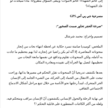
إلى عالم الشهداء -عالم الأموات- ويبقى السؤال مطروحا: ماذا سيحدث لو
عاد الشهداء؟
مسرحية
جي
پي
أس
GPS
“
صرخة
الحجر
تحاور
صمت
الصخور
“:
تصميم وإخراج: محمد شرشال
الملخص: كوميديا صامتة تسرد حكاية عن لحظة انتهاء نحات من إنجاز
منحوتاته المعاصرة، إلا أنّه لم يكن راضيا عن إنجازه، لذا يهم بتحطيم ما جادت
به أنامله، ولكن المنحوتات تقاوم وتدافع عن نفسها مانعة النحات من
تحطيمها، لتصل بها الجرأة إلى تقييده ومغادرة المكان.
بعدها نكتشف تدريجيا أنّ المنحوتات تقرّر التحكم في مصيرها بذاتها، وراحت
تبحث على الانتقال من الجماد إلى الحركة، من الشيء الجامد إلى الإنسان
الحر المتحرك، لتبدأ رحلتها نحو الأناسة من خلال تتبع مراحل أشكال الاندماج
الاجتماعي الثقافي.
في نهاية الرحلة والتحول الإنساني يكتشفون أنّ الإنسان مراقب ومتحكم فيه،
ولعله من أكثر الكائنات المفطورة على قابلية التحكم !؟