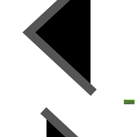
Today