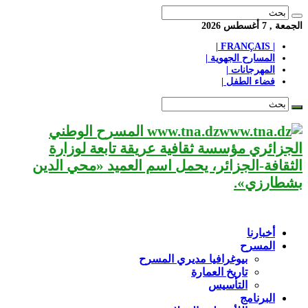
الجمعة , 7 أغسطس 2026
| FRANÇAIS |
المسارح الجهوية |
المهرجانات |
فضاء الطفل |
www.tna.dz المسرح الوطني
الجزائري مؤسسة ثقافية عريقة تابعة لوزارة
الثقافة-الجزائر، يحمل اسم العميد «محي الدين
بشطارزي».
أخبارنا
المسرح
بيوغرافيا مديري المسرح
تاريخ العمارة
التأسيس
البرنامج