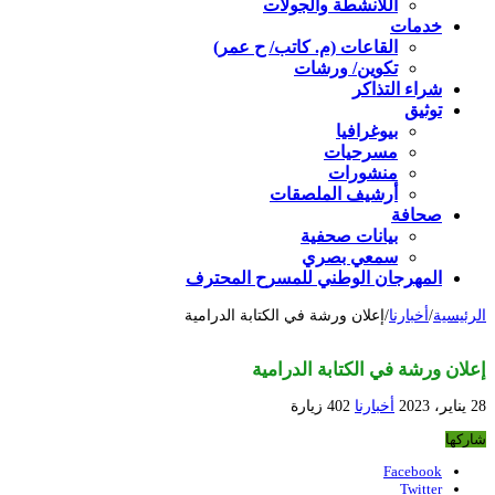
اللأنشطة والجولات
خدمات
القاعات (م. كاتب/ ح عمر)
تكوين/ ورشات
شراء التذاكر
توثيق
بيوغرافيا
مسرحيات
منشورات
أرشيف الملصقات
صحافة
بيانات صحفية
سمعي بصري
المهرجان الوطني للمسرح المحترف
الرئيسية
/
أخبارنا
/
إعلان ورشة في الكتابة الدرامية
إعلان ورشة في الكتابة الدرامية
28 يناير، 2023
أخبارنا
402 زيارة
شاركها
Facebook
Twitter