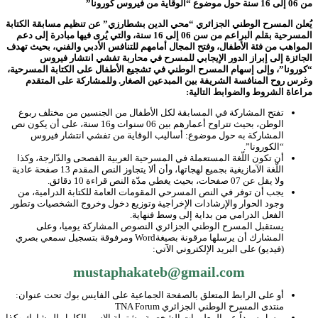
من 06 إلى 16 سنة
حول موضوع “الوقاية من فيروس كورونا”
يُعلن المسرح الوطني الجزائري “محي الدين بشطارزي” عن تنظيم مسابقة الكتابة
المسرحية بقلم البراعم من سن 06 إلى 16 سنة، والتي يُرى فيها مبادرة إلى دعم
المواهب من فئة الأطفال، وفتح المجال أمامهم للتنافس الأدبي والفني، بحيث تهدف
الجائزة إلى إبراز الدور الإيجابي للمسرح في محاربة تفشي انتشار فيروس
“كورونا”، وإلى إسهام المسرح الوطني في تشجيع الأطفال على الكتابة المسرحية،
وغرس روح المنافسة الشريفة بين المبدعين الصغار. وللمشاركة على المتقدم
مراعاة الشروط والضوابط التالية:
تفتح المشاركة في المسابقة لكل الأطفال من الجنسين من مختلف ربوع
الوطن، بحيث تتراوح أعمارهم بين 06 سنوات و16 سنة، على أن يكون نص
المشاركة به حول موضوع: أساليب الوقاية من تفشي انتشار فيروس
“الكورونا”.
أن تكون اللّغة المستعملة في المسرحية العربية الفصحى والدّارجة، وكذا
اللّغة الآمازيغية بجميع لهجاتها، وأن ألا يتجاوز النص المقدم 13 صفحة عادية
ولا يقل عن 07 صفحات، بحيث يغطي مدّة النص قراءة 10 دقائق.
يجب أن توفر في النص المسرحي المقومات العامة للكتابة الدرامية، من
وجود الحوار والإرشادات الإخراجية وتوزيع دخول وخروج الشخصيات وتطور
الفعل الدرامي من بداية إلى وسط فنهاية.
يستقبل المسرح الوطني الجزائري النصوص المشاركة يوميا، وعلى
المشارك أن يرسلها مرقونة بصيغةWord ومرفوقة بتسجيل سمعي بصري
(فيديو) على البريد الإلكتروني الآتي:
mustaphakateb@gmail.com
أو على الرابط المتعلق بالصفحة الجماعية على الفايس بوك تحت عنوان:
منتدى المسرح الوطني الجزائري TNA Forum
يرسل سرداً عن المعلومات الشخصية مشتملة الاسم الكامل للمشارك وكذا