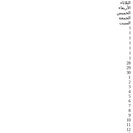
الثلاثاء
الأربعاء
الخميس
الجمعة
السبت
ا
ا
ا
ا
ا
ا
ا
28
29
30
1
2
3
4
5
6
7
8
9
10
11
12