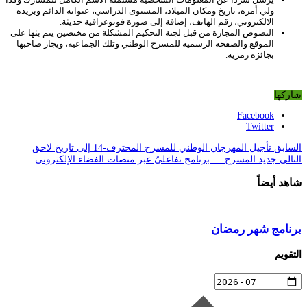
ولي أمره، تاريخ ومكان الميلاد، المستوى الدراسي، عنوانه الدائم وبريده
الالكتروني، رقم الهاتف، إضافة إلى صورة فوتوغرافية حديثة.
النصوص المجازة من قبل لجنة التحكيم المشكلة من مختصين يتم بثها على
الموقع والصفحة الرسمية للمسرح الوطني وتلك الجماعية، ويجاز صاحبها
بجائزة رمزية.
شاركها
Facebook
Twitter
السابق
تأجيل المهرجان الوطني للمسرح المحترف-14 إلى تاريخ لاحق
التالي
جديد المسرح … برنامج تفاعليّ عبر منصات الفضاء الإلكتروني
شاهد أيضاً
برنامج شهر رمضان
التقويم