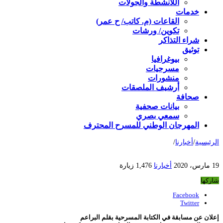
اللأنشطة والجولات
خدمات
القاعات (م. كاتب/ ح عمر)
تكوين/ ورشات
شراء التذاكر
توثيق
بيوغرافيا
مسرحيات
منشورات
أرشيف الملصقات
صحافة
بيانات صحفية
سمعي بصري
المهرجان الوطني للمسرح المحترف
الرئيسية
/
أخبارنا
/
19 مارس، 2020
أخبارنا
1,476 زيارة
شاركها
Facebook
Twitter
إعلان
عن مسابقة في الكتابة المسرحية بقلم البراعم