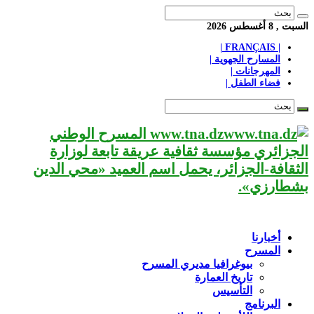
السبت , 8 أغسطس 2026
| FRANÇAIS |
المسارح الجهوية |
المهرجانات |
فضاء الطفل |
www.tna.dz المسرح الوطني
الجزائري مؤسسة ثقافية عريقة تابعة لوزارة
الثقافة-الجزائر، يحمل اسم العميد «محي الدين
بشطارزي».
أخبارنا
المسرح
بيوغرافيا مديري المسرح
تاريخ العمارة
التأسيس
البرنامج