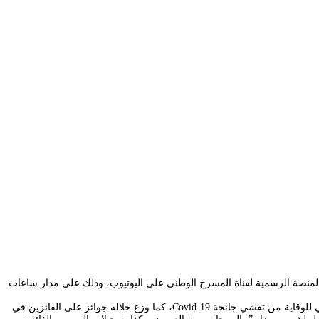
 بالبراءة برنامجا متنوعا لعروض افتراضية على المنصة الرسمية لقناة المسرح الوطني على اليوتيوب، وذلك على مدار ساعات
و تجدر الإشارة إلى أن المسرح الوطني كرم خلال يوم الطفولة العالمي الأطفال المشاركين في المسابقات الافتراضية التي بعثها ضمن إجراءات الحجر المنزلي للوقاية من تفشي جائحة Covid-19، كما وزع خلاله جوائز على الفائزين في