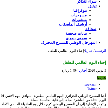
شراء التذاكر
توثيق
بيوغرافيا
مسرحيات
منشورات
أرشيف الملصقات
صحافة
بيانات صحفية
سمعي بصري
المهرجان الوطني للمسرح المحترف
الرئيسية
/
أخبارنا
/
إحياء اليوم العالمي للطفل
إحياء اليوم العالمي للطفل
3 يونيو، 2020
أخبارنا
1,494 زيارة
شاركها
Facebook
Twitter
اليوم ابتداء من العاشرة صباحا إلى غاية الخامسة مساء.