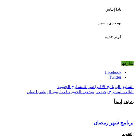
بادا إيناس
بودحري ياسين
كوثر خديم
شاركها
Facebook
Twitter
السابق
البرنامج الافتراضي للمسارح الجهوية
التالي
المسرح يحتفي بمبدعي الجنوب في اليوم الوطني للفنان
شاهد أيضاً
برنامج شهر رمضان
التقويم