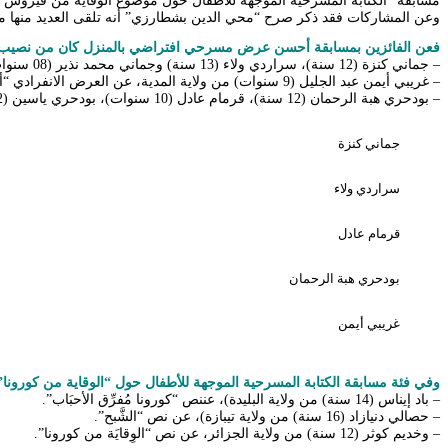
مسابقة “الكتابة المسرحية الموجهة للأطفال حول موضوع الوقاية من فيروس
وعن المشاركات فقد ذكر صرح “محي الدين بشطارزي” أنه تلقى العديد منها من
فعن الفائزين بمسابقة أحسن عرض مسرحي افتراضي بالمنزل كان من نصيب
– جماني كنزة (12 سنة)، سراردي ولاء (13 سنة) وجماني محمد نذير (08 سنوات) من ولاية تيارت، عن العرض الجماعي “بَركة رمضان”.
– غريبي أيمن عبد الجليل (9 سنوات) من ولاية المدية، عن العرض الانفرادي “أهلاً برمضان”.
– بودحري هبة الرحمان (12 سنة)، قرمام عادل (10 سنوات)، بودحري ياسين (12 سنة) من ولاية معسكر، عن العرض الجماعي “حِكايَة جدَّتي”.
جماني كنزة
سراردي ولاء
قرمام عادل
بودحري هبة الرحمان
غريبي أيمن
وفي فئة مسابقة الكتابة المسرحية الموجهة للأطفال حول “الوقاية من كورونا
– باد إيناس (14 سنة) من ولاية البليدة)، عننص “كورونا مُفرِّق الأحبَاب”.
– حصالي دنيازاد (16 سنة) من ولاية تيبازة)، عن نص “الشَّبح”.
– وخديم كوثر (12 سنة) من ولاية الجزائر، عن نص “الوِقايَة من كورونا”.