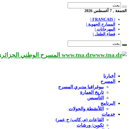
الجمعة , 7 أغسطس 2026
| FRANÇAIS |
المسارح الجهوية |
المهرجانات |
فضاء الطفل |
www.tna.dz المسرح الوطني الجزائري مؤسسة ثقافية عريقة تابعة لوزارة الثقافة-الجزائر، يحمل اسم العميد «محي الدين بشطارزي».
أخبارنا
المسرح
بيوغرافيا مديري المسرح
تاريخ العمارة
التأسيس
البرنامج
اللأنشطة والجولات
خدمات
القاعات (م. كاتب/ ح عمر)
تكوين/ ورشات