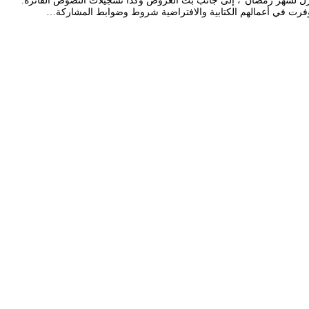
ل لشهر رمضان”، إلى جانب بث العروض وكذا تسجيلات النصوص الفائزة.
توفرت في أعمالهم الكتابية والافتراضية شروط وضوابط المشاركة…