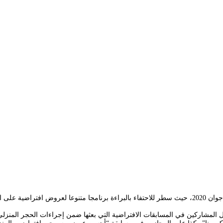
أحيا المسرح الوطني الجزائري اليوم العالمي للطفولة الموافق ليوم الاثنين 01 جوان 2020، حيث سطر للاحتفاء