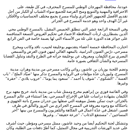
عودتنا، محافظة المهرجان الوطني للمسرح المحترف، في كل طبعة، على
الاحترافية والمهنية والتنويع ومنح الفرصة للجميع سواء الشباب أو الكبار من أجل
تقديم الأفضل للجمهور الجزائري ولبناء مسرح يجمع مختلف الحساسيات والأفكار،
غير أنّ الهدف واحد وهو خدمة المسرح في الجزائر.
وفي النسخة الرابعة عشر التي تنطلق الخميس المقبل، بالمسرح الوطني محي
الدين بشطارزي، ارتأت المحافظة الاعتماد في تحكيم العروض التسعة المتنافسة
على جوائز هذه الدورة على ثلة من الأسماء التي لها بصمة خاصة في الفن الرابع.
اختارت المحافظة خمسة أعضاء يتقدمهم بوخليفة لحبيب، ناقد وكاتب ومخرج
مسرحي، درّس الفنون الدرامية، بالمعهد العالي لمهن فنون العرض والسمعي
البصري ببرج الكيفان، ومعروف عن بوخليفة جرأته في الطرح والنقد وتناول القضايا
المسرحية والشأن الثقافي بصورة عامة.
وتضم اللجنة بوزيان بن عاشور، روائي وكاتب مسرحي من مدينة وهران، مدينة
المسرح، ولبوزيان عدّة مؤلفات في الرواية والمسرح نذكر منها “صيّاد الملح”، “باب
العسة”، “الشكوى”، “شوف يا أحمد”، “سنعود يما يوما”، “خروب بلادي”، “حقرة”
وغيرها.
وفي القائمة فوزي بن إبراهيم مخرج وممثل شاب من مدينة باتنة، خريج معهد برج
الكيفان بشهادة دراسات عليا في الإخراج المسرحي، يعدّ استثناء في عالم المسرح
بالجزائر، حيث تمكن بفضل موهبته التي صقلها بين جدران مسرح باتنة الجهوي و
باحتكاكه مع وجوه معروفة في المسرح الجزائري من البروز والتألق في ظرف
قصير، اشتغل في عدّة أعمال في الفكاهة والتلفزيون والمسرح من بينها “آخر
المساجين”، “مستنقع الذئاب”، “جرعة حقيقة”،.. وغيرها.
وتتشكل لجنة التحكيم أيضا من وحيد عاشور، ممثل مسرحي ومؤطر، حيث أشرف
على عديد الورشات التدريبية في مجال التمثيل، كما أطرّ دفعات من الطلبة، وكان