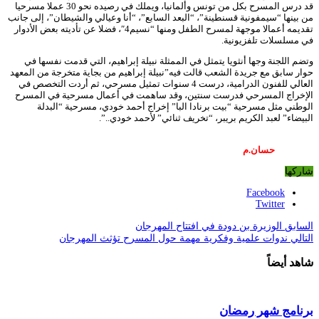
قد درس المسرح بكل من تونس وألمانيا، ويملك في رصيده نحو 30 عملا مسرحيا
من بينها “سيمفونية قسنطينة”، “البعد السابع”، “أنا وعيالي والشيطان”، إلى جانب
تقديمه أعمالا موجهة لمسرح الطفل ومنها “نسيم4″، فضلا عن تأديته بعض الأدوار
في مسلسلات تلفزيونية.
وتضم اللجنة وجها أنثويا يتمثل في الممثلة نبيلة إبراهيم، التي قدمت نفسها في
حوار سابق مع جريدة الشعب قالت فيه”نبيلة إبراهيم من بجاية متخرجة من المعهد
العالي للفنون الدرامية، درست 4 سنوات تمثيل مسرحي، ثم أردت التخصص في
الإخراج المسرحي فدرست سنتين، وقد ساهمت في أعمال مسرحية في المسرح
الوطني مثل مسرحية “بيت برنادا البا” إخراج أحمد خودي، مسرحية “البدلة
البيضاء” لعبد الكريم بريبر، “تخريف ثنائي” لأحمد خودي..”.
حسان.م
شاركها
Facebook
Twitter
السابق
الوزيرة بن دودة في افتتاح المهرجان
التالي
ندوات علمية وفكرية مهمة حول المسرح تؤثث المهرجان
شاهد أيضاً
برنامج شهر رمضان