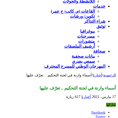
اللأنشطة والجولات
خدمات
القاعات (م. كاتب/ ح عمر)
تكوين/ ورشات
شراء التذاكر
توثيق
بيوغرافيا
مسرحيات
منشورات
أرشيف الملصقات
صحافة
بيانات صحفية
سمعي بصري
المهرجان الوطني للمسرح المحترف
الرئيسية
/
أخبارنا
/
أسماء وازنة في لجنة التحكيم .. تعرّف عليها
أسماء وازنة في لجنة التحكيم .. تعرّف عليها
17 مارس، 2021
أخبارنا
617 زيارة
شاركها
Facebook
Twitter