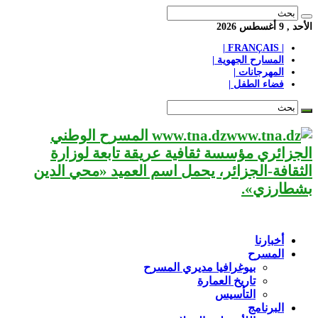
الأحد , 9 أغسطس 2026
| FRANÇAIS |
المسارح الجهوية |
المهرجانات |
فضاء الطفل |
www.tna.dz المسرح الوطني
الجزائري مؤسسة ثقافية عريقة تابعة لوزارة
الثقافة-الجزائر، يحمل اسم العميد «محي الدين
بشطارزي».
أخبارنا
المسرح
بيوغرافيا مديري المسرح
تاريخ العمارة
التأسيس
البرنامج