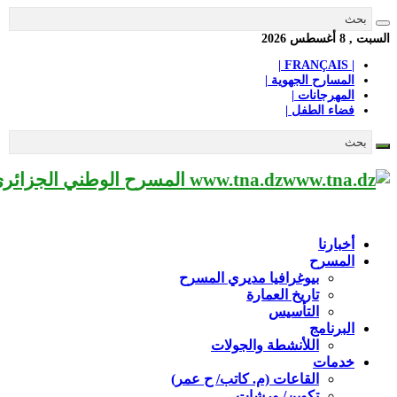
السبت , 8 أغسطس 2026
| FRANÇAIS |
المسارح الجهوية |
المهرجانات |
فضاء الطفل |
www.tna.dz المسرح الوطني الجزائري مؤسسة ثقافية عريقة تابعة لوزارة الثقافة-الجزائر، يحمل اسم العميد «محي الدين بشطارزي».
أخبارنا
المسرح
بيوغرافيا مديري المسرح
تاريخ العمارة
التأسيس
البرنامج
اللأنشطة والجولات
خدمات
القاعات (م. كاتب/ ح عمر)
تكوين/ ورشات