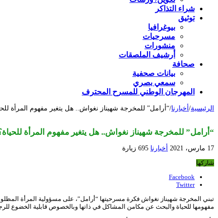
شراء التذاكر
توثيق
بيوغرافيا
مسرحيات
منشورات
أرشيف الملصقات
صحافة
بيانات صحفية
سمعي بصري
المهرجان الوطني للمسرح المحترف
الرئيسية
/
أخبارنا
/
“أرامل” للمخرجة شهيناز نغواش.. هل يتغير مفهوم المرأة للحي
“أرامل” للمخرجة شهيناز نغواش.. هل يتغير مفهوم المرأة للحياة؟
17 مارس، 2021
أخبارنا
695 زيارة
شاركها
Facebook
Twitter
تبني المخرجة شهيناز نغواش فكرة مسرحيتها “أرامل”، على مسؤولية المرأة المظلوم
مفهومها للحياة والبحث عن مكامن المشاكل في ذاتها وبالخصوص قابلية الخضوع للرج