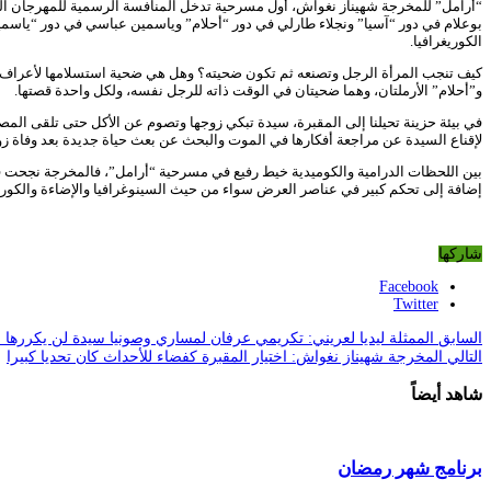
بوعلام في دور “آسيا” ونجلاء طارلي في دور “أحلام” وياسمين عباسي في دور “ياس
الكوريغرافيا.
كيف تنجب المرأة الرجل وتصنعه ثم تكون ضحيته؟ وهل هي ضحية استسلامها لأعراف ال
و”أحلام” الأرملتان، وهما ضحيتان في الوقت ذاته للرجل نفسه، ولكل واحدة قصتها.
في بيئة حزينة تحيلنا إلى المقبرة، سيدة تبكي زوجها وتصوم عن الأكل حتى تلقى المص
لإقناع السيدة عن مراجعة أفكارها في الموت والبحث عن بعث حياة جديدة بعد وفاة زوج
بين اللحظات الدرامية والكوميدية خيط رفيع في مسرحية “أرامل”، فالمخرجة نجحت في نق
إضافة إلى تحكم كبير في عناصر العرض سواء من حيث السينوغرافيا والإضاءة والكوريغر
فيصل شيبان
شاركها
Facebook
Twitter
السابق
الممثلة ليديا لعريني: تكريمي عرفان لمساري وصونيا سيدة لن يكررها ال
التالي
المخرجة شهيناز نغواش: اختيار المقبرة كفضاء للأحداث كان تحديا كبيرا
شاهد أيضاً
برنامج شهر رمضان