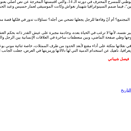
“أرامل” للمخرجة شهيناز نغواش، أول مسرحية تدخل المنافسة الرسمية للمهرجان الوطني ل
مين”، فيما صمم السينوغرافيا شهيناز نغواش وكانت الموسيقى لعمار حسيس وعبد الحم
مجتمع؟ أم أنّ وفاءها للرجل يجعلها تضحي من أجله؟ تساؤلات تدور في فلكها قصة م
ير نفسه، لأنها لا ترغب في الحياة بعده، وخادمة مجبرة على عيش القدر ذاته بحكم الع
ها وطي صفحة الماضي، وبين منعطفات ساخرة في العلاقات الإنسانية بين الرجل والمرأة،
لاتها متكئة على أداء مقنع لأبعد الحدود من طرف الممثلات، خاصة ثنائية موني بوعلام 
افيا، ناهيك عن استخدام الدمية التي لها دلالاتها ورمزيتها في العرض، جعلت الجانب 
ي
تاريخ