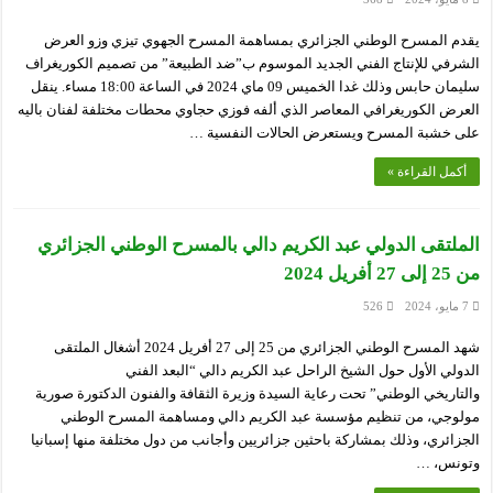
يقدم المسرح الوطني الجزائري بمساهمة المسرح الجهوي تيزي وزو العرض
الشرفي للإنتاج الفني الجديد الموسوم ب”ضد الطبيعة” من تصميم الكوريغراف
سليمان حابس وذلك غدا الخميس 09 ماي 2024 في الساعة 18:00 مساء. ينقل
العرض الكوريغرافي المعاصر الذي ألفه فوزي حجاوي محطات مختلفة لفنان باليه
على خشبة المسرح ويستعرض الحالات النفسية …
أكمل القراءة »
الملتقى الدولي عبد الكريم دالي بالمسرح الوطني الجزائري
من 25 إلى 27 أفريل 2024
7 مايو، 2024
526
شهد المسرح الوطني الجزائري من 25 إلى 27 أفريل 2024 أشغال الملتقى
الدولي الأول حول الشيخ الراحل عبد الكريم دالي “البعد الفني
والتاريخي الوطني” تحت رعاية السيدة وزيرة الثقافة والفنون الدكتورة صورية
مولوجي، من تنظيم مؤسسة عبد الكريم دالي ومساهمة المسرح الوطني
الجزائري، وذلك بمشاركة باحثين جزائريين وأجانب من دول مختلفة منها إسبانيا
وتونس، …