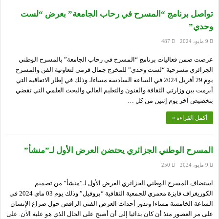
تواصل برنامج “المسرح في رحاب الجامعة” بعرض “لست
وحدي”
9 مايو، 2024
487
عرضت ضمن فعاليات برنامج “المسرح في رحاب الجامعة” بالمسرح الوطني
الجزائري مسرحية “لست وحدي” للمخرج جمال قرمي لتعاونية الفن والمسرح
يوم 29 أفريل 2024 في الساعة السادسة مساءا، وذلك في إطار الاتفاقية التي
أبرمت بين وزارتي الثقافة والفنون والتعليم العالي والبحث العلمي التي تقضي
بتخصيص آخر يوم إثنين من كل …
أكمل القراءة »
المسرح الوطني الجزائري يحتضن العرض الأول لـ”منشأ”
9 مايو، 2024
250
استضاف المسرح الوطني الجزائري العرض الأول لـ”منشأ” من تصميم
الكوريغراف فايزة معمري للجمعية الثقافية “بروفيل” وذلك يوم 03 ماي 2024 في
الساعة الخامسة مساءا وتدور أحداث العرض الفني الراقص حول صراع الإنسان
على مر العصور منذ أن كان بدائيا إلى أن أصبح على الحال الذي هو عليه الآن. على