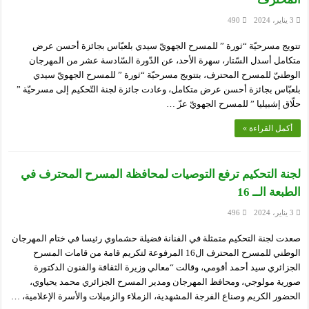
3 يناير، 2024
490
تتويج مسرحيّة “ثورة ” للمسرح الجهويّ سيدي بلعبّاس بجائزة أحسن عرض
متكامل أسدل السّتار، سهرة الأحد، عن الدّورة السّادسة عشر من المهرجان
الوطنيّ للمسرح المحترف، بتتويج مسرحيّة “ثورة ” للمسرح الجهويّ سيدي
بلعبّاس بجائزة أحسن عرض متكامل، وعادت جائزة لجنة التّحكيم إلى مسرحيّة ”
حلّاق إشبيليا ” للمسرح الجهويّ عزّ …
أكمل القراءة »
لجنة التحكيم ترفع التوصيات لمحافظة المسرح المحترف في
الطبعة الــ 16
3 يناير، 2024
496
صعدت لجنة التحكيم متمثلة في الفنانة فضيلة حشماوي رئيسا في ختام المهرجان
الوطني للمسرح المحترف ال16 المرفوعة لتكريم قامة من قامات المسرح
الجزائري سيد أحمد أقومي، وقالت “معالي وزيرة الثقافة والفنون الدكتورة
صورية مولوجي، ومحافظ المهرجان ومدير المسرح الجزائري محمد يحياوي،
الحضور الكريم وصناع الفرجة المشهدية، الزملاء والزميلات والأسرة الإعلامية، …