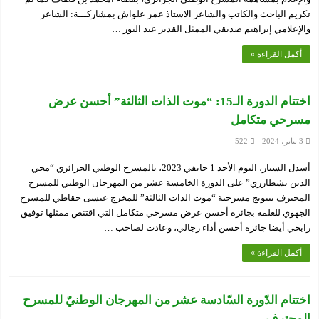
تكريم الباحث والكاتب والشاعر الاستاذ عمر علواش بمشاركـــة: الشاعر
والإعلامي إبراهيم صديقي الممثل القدير عبد النور …
أكمل القراءة »
اختتام الدورة الـ15: “موت الذات الثالثة” أحسن عرض
مسرحي متكامل
3 يناير، 2024
522
أسدل الستار، اليوم الأحد 1 جانفي 2023، بالمسرح الوطني الجزائري “محي
الدين بشطارزي” على الدورة الخامسة عشر من المهرجان الوطني للمسرح
المحترف بتتويج مسرحية “موت الذات الثالثة” للمخرج عيسى جقاطي للمسرح
الجهوي للعلمة بجائزة أحسن عرض مسرحي متكامل التي اقتنص ممثلها توفيق
رابحي أيضا جائزة أحسن أداء رجالي، وعادت لصاحب …
أكمل القراءة »
اختتام الدّورة السّادسة عشر من المهرجان الوطنيّ للمسرح
المحترف