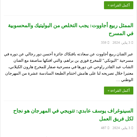
أكمل القراءة »
الممثل ربيع أجاووت: يجب التخلص من البوليتيك والمحسوبية
في المسرح
3 يناير، 2024
359
عبر الفنان ربيع أجاووت عن سعادته بافتكاك جائزة أحسن دور رجالي عن دوره في
مسرحية “البونكي” للمخرج فوزي بن براهم، والتي افتكها مناصفة مع الفنان
الشاب عبد القادر راوحي عن دورها في مسرحية صفار للمخرج هارون الكيلاني،
معتبرا خلال تصريحه لنا على هامش اختتام الطبعة السادسة عشرة من المهرجان
الوطني …
أكمل القراءة »
السينوغراف يوسف عابدي: تتويجي في المهرجان هو نجاح
لكل فريق العمل
3 يناير، 2024
487