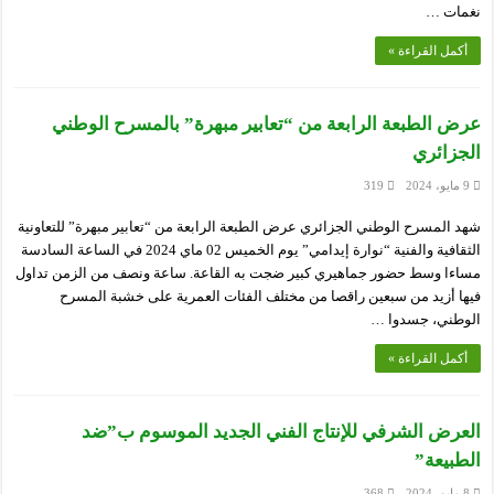
نغمات …
أكمل القراءة »
عرض الطبعة الرابعة من “تعابير مبهرة” بالمسرح الوطني
الجزائري
9 مايو، 2024
319
شهد المسرح الوطني الجزائري عرض الطبعة الرابعة من “تعابير مبهرة” للتعاونية
الثقافية والفنية “نوارة إيدامي” يوم الخميس 02 ماي 2024 في الساعة السادسة
مساءا وسط حضور جماهيري كبير ضجت به القاعة. ساعة ونصف من الزمن تداول
فيها أزيد من سبعين راقصا من مختلف الفئات العمرية على خشبة المسرح
الوطني، جسدوا …
أكمل القراءة »
العرض الشرفي للإنتاج الفني الجديد الموسوم ب”ضد
الطبيعة”
8 مايو، 2024
368