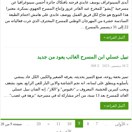
أبدى السينوغراف يوسف عابدي فرحته بافتكاك جائزة أحسن سينوغرافيا عن
مسرحية “إيشو” للمخرج عبد القادر عزوز وإنتاج المسرح الجهوي بسكرة، معتبرا
هذا التتويج هو نجاح لكل فريق العمل. ووصف عابدي على هامش اختتام الطبعة
السادسة عشرة من المهرجان الوطني للمسرح المحترف الذي جرت فعالياته من
22 إلى 31 ديسمبر بالمسرح …
أكمل القراءة »
نبيل عسلي ابن المسرح الغائب يعود من جديد
28 ديسمبر، 2023
908
تميز بخفة روحه، صنع التميز بحديثه، يعرفه الصغير والكبير، الكل عاد يمشي
بأسلوبه وينطق على لسانه، انه نجم الشاشة والابن البار للفن الرابع، يعود بشغف
وبحب كبيرين للخشبة، المعروف بـ “دقيوس” و”اللاز”، إنه الفنان نبيل عسلي
العائد للمسرح بعد 13 سنة، من أخر مشاركة له في مسرحية “نزهة في غضب”. …
أكمل القراءة »
9
...
20
»
11
10
8
7
...
« الأولى
صفحة 9 من 28
الأخيرة »