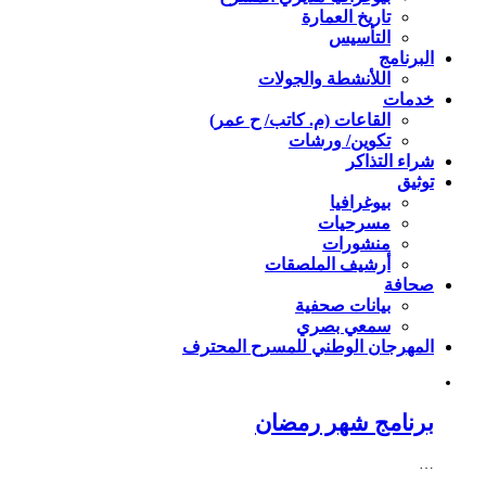
تاريخ العمارة
التأسيس
البرنامج
اللأنشطة والجولات
خدمات
القاعات (م. كاتب/ ح عمر)
تكوين/ ورشات
شراء التذاكر
توثيق
بيوغرافيا
مسرحيات
منشورات
أرشيف الملصقات
صحافة
بيانات صحفية
سمعي بصري
المهرجان الوطني للمسرح المحترف
برنامج شهر رمضان
…