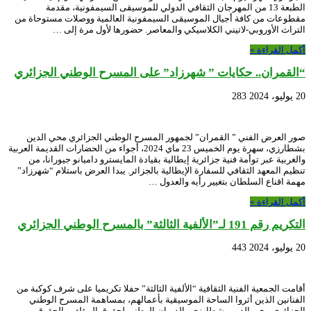
الطبعة 13 من المهرجان الثقافي الدولي للموسيقى السيمفونية، مقدمة
مقطوعات من كافة أجيال الموسيقى السيمفونية العالمية ووصلات مستوحاة من
التراث الأوروبي-لاتيني الكلاسيكي والمعاصر. حضورها لأول مرة إلى …
أكمل القراءة »
“القمران.. حكايات ” شهرزاد” على المسرح الوطني الجزائري
20 يوليو، 2024
283
صور العرض الفني ” القمران” لجمهور المسرح الوطني الجزائري محي الدين
بشطارزي، سهرة يوم الخميس 23 ماي 2024، أجواء من الحضارات القديمة العربية
والغربية عبر توأمة فنية جزائرية إيطالية بقيادة المايسترو داميانو جيورانا، من
تنظيم المعهد الثقافي للسفارة الإيطالية بالجزائر. يبدا العرض باستلام “شهرزاد”
مهمة اقناع السلطان بتغيير رأيه والعدول …
أكمل القراءة »
التكريم رقم 191 لـ”الألفية الثالثة” بالمسرح الوطني الجزائري
20 يوليو، 2024
443
أقامت الجمعية الفنية الثقافية “الألفية الثالثة” حفلا تكريميا على شرف كوكبة من
الفنانين الذين أثروا الساحة الموسيقية بأعمالهم، بمساهمة المسرح الوطني
الجزائري محي الدين بشطارزي والديوان الوطني لحقوق المؤلف والحقوق