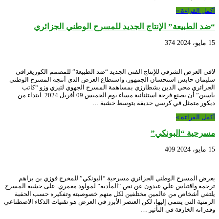
أكمل القراءة »
“ضد الطبيعة” الإنتاج الجديد للمسرح الوطني الجزائري
15 مايو، 2024
374
لاقى العرض الشرفي للإنتاج الفني الجديد “ضد الطبيعة” للمصمم الكوريغرافي
سليمان حابس استحسان الجمهور، واستطاع العرض الذي أنتجه المسرح الوطني
الجزائري محي الدين بشطارزي بمساهمة المسرح الجهوي لتيزي وزو “كاتب
ياسين” أن يصنع فرجة استثنائية مساء يوم الخميس 09 أفريل 2024. ابتداء من
ديكور متمثل في كرسي حديقة يتوسط خشبة …
أكمل القراءة »
مسرحية “البونكي”
15 مايو، 2024
409
يعرض المسرح الوطني الجزائري مسرحية “البونكي” للمخرج فوزي بن براهم
ترجمة واقتباس علي عبدون عن نص “المأدبة” لمولود معمري. على خشبة المسرح
يلتقي أشخاص من عالمين مختلفين لكل منهم خصوصيته وتفكيره حسب الحقبة
الزمنية التي ينتمي إليها، لكن العنصر الأبرز في العرض هو تقنيات الذكاء الاصطناعي
وقدراته الخارقة في التأثير …