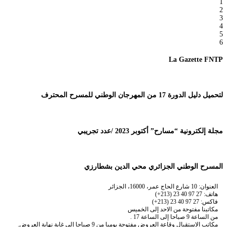
1
2
3
4
5
6
La Gazette FNTP
لتحميل دليل الدورة 17 من المهرجان الوطني للمسرح المحترف
مجلة إلكترونية “مسارح” أكتوبر 2023 /عدد تجريبي
المسرح الوطني الجزائري محي الدين بشطارزي
العنوان: 10 شارع الحاج عمر، 16000، الجزائر
هاتف: 27 97 40 23 (213+)
فاكس: 27 97 40 23 (213+)
مكاتبنا مفتوحة من الاحد إلى الخميس
من الساعة 9 صباحا إلى الساعة 17 .
مكاتب الاستقبال وقاعة العروض مفتوحة يوميا من 9 صباحا إلى غاية نهاية العروض.