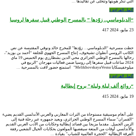
التي تنكر هويتها وتتخلى عن تقاليدها …
أكمل القراءة »
“الدبلوماسي.. زوّدها ” بالمسرح الوطني قبيل سفرها لروسيا
23 مايو، 2024
417
حطت مسرحية “الدبلوماسي… زوّدها” للمخرج خالد ونوقي المقتبسة عن نص
الكاتب الروسي أنطوان تشيخوف، إنتاج المسرح الجهوي للجلفة “أحمد بن بوزيد”،
رحالها بالمسرح الوطني الجزائري محي الدين بشطارزي يوم الخميس 19 ماي
2024 ساعات قبيل سفرها إلى روسيا ضمن فعاليات مهرجان “الربيع في
ميلوخفيسكايا MelikhovskayaVesna” استمتع حضور لافت بالمسرحية …
أكمل القراءة »
“روائع ألف ليلة وليلة” بروح إيطالية
19 مايو، 2024
415
على أنغام موسيقية مستوحاة من التراث المغاربي والعربي الأندلسي القديم يضيء
“القمران” سماء المسرح الوطني الجزائري، ويعيد جمهوره عبر رحلة فنية إلى
الزمن الجميل.. مقدما مزيجا بين قصائد إيطالية وحكايات من الأدب العربي القديم
والأندلسي. أوقات من المتعة سيقضيها المولعون بحكايات الخيال الشعبي رفقة
الفرقة الإيطالية “الحجرة العالمية للشباب” بقيادة …