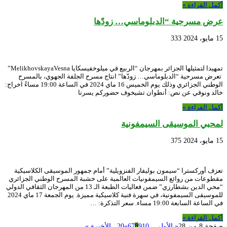
أكمل القراءة »
عرض مسرحية “الدبلوماسي… زودّها
15 مايو، 2024
333
تمهيدا لتمثيلها الجزائر بمهرجان “الربيع في ميلوخفيسكايا MelikhovskayaVesna”
تعرض مسرحية “الدبلوماسي… زودّها” انتاج مسرح الجلفة الجهوي، بالمسرح
الوطني الجزائري وذلك يوم الخميس 16 ماي 2024 في الساعة 19:00 مساءً اخراج:
خالد ونوقي عن نص: أنطوان تشيخوف حضوركم يسرنا
أكمل القراءة »
لمحبي الموسيقى السيمفونية
15 مايو، 2024
375
تعزف أوركسترا “سيمون بوليفار الفنزويلية” أمام جمهور الموسيقى الكلاسيكية
مقطوعات من روائع السيمفونيات العالمية على خشبة المسرح الوطني الجزائري
“محي الدين بشطارزي” ضمن فعاليات الطبعة الـ 13 من المهرجان الثقافي الدولي
للموسيقى السيمفونية، في سهرة فنية كلاسيكية مميزة. يوم الجمعة 17 ماي 2024
في الساعة السابعة 19:00 مساء. سعر التذكرة: …
أكمل القراءة »
صفحة 8 من 28
« الأولى
...
10
9
8
7
6
»
20
...
الأخيرة »