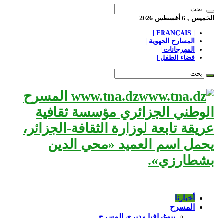
الخميس , 6 أغسطس 2026
| FRANÇAIS |
المسارح الجهوية |
المهرجانات |
فضاء الطفل |
www.tna.dz المسرح
الوطني الجزائري مؤسسة ثقافية
عريقة تابعة لوزارة الثقافة-الجزائر،
يحمل اسم العميد «محي الدين
بشطارزي».
أخبارنا
المسرح
بيوغرافيا مديري المسرح