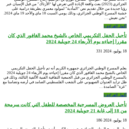
الجزائري (2023) بعث واقعة الإبادة التي تعرض لها “الأزتاك” من قبل الإسبان عبر
رؤيا جديدة من خلال تقديم نص “المأدبة” لمولود معمري بطريقة درامية على
خشبة المسرح الوطني الجزائري، وذلك يومي السبت 18 ماي والأحد 19 ماي 2024.
“نحن نعيش …
أكمل القراءة »
تأجيل الحفل التكريمي الخاص بالشيخ محمد الغافور الذي كان
مقررا إحياءه يوم الأربعاء 24 جويلية 2024
18 يوليو، 2024
331
يعلم المسرح الوطني الجزائري جمهوره الكريم أنه تم تأجيل الحفل التكريمي
الخاص بالشيخ محمد الغافور الذي كان مقررا إحياءه يوم الأربعاء 24 جويلية 2024
بالمسرح الوطني الجزائري من قبل الجمعية الثقافية الفنية الألفية الثالثة، وذلك في
ظل تزايد العدوان الصهيوني على الشعب الفلسطيني الصامد في أرضه وتضامنا مع
“غزة” الصامدة …
أكمل القراءة »
تأجيل العروض المسرحية المخصصة للطفل التي كانت مبرمجة
من 18 إلى غاية 21 جويلية 2024
18 يوليو، 2024
186
يعلم المسرح الوطني الجزائري جمهوره الكريم أنه تم تأجيل العروض المسرحية