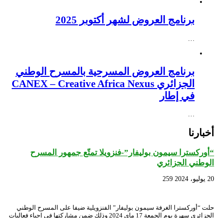
برنامج العروض لشهر أكتوبر 2025
…
برنامج العروض المسرحية بالمسرح الوطني
الجزائري CANEX – Creative Africa Nexus
في إطار
…
أخبارنا
“أوركسترا سيمون بوليفار”-فنزويلا تمتّع جمهور المسرح
الوطني الجزائري
20 يوليو، 2024
259
حلت “أوركسترا الغرفة سيمون بوليفار” الفنزويلية ضيفا على المسرح الوطني
الجزائري سهرة يوم الجمعة 17 ماي 2024 وذلك ضمن مشاركتها في إحياء فعاليات