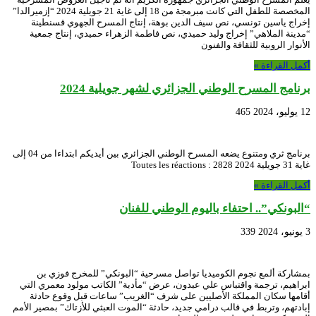
المخصصة للطفل التي كانت مبرمجة من 18 إلى غاية 21 جويلية 2024 “إزميرالدا”
إخراج ياسين تونسي، نص سيف الدين بوهة، إنتاج المسرح الجهوي قسنطينة
“مدينة الملاهي” إخراج وليد حميدي، نص فاطمة الزهراء حميدي، إنتاج جمعية
الأنوار الروبية للثقافة والفنون
أكمل القراءة »
برنامج المسرح الوطني الجزائري لشهر جويلية 2024
12 يوليو، 2024
465
برنامج ثري ومتنوع يضعه المسرح الوطني الجزائري بين أيديكم ابتداءا من 04 إلى
غاية 31 جويلية 2024 Toutes les réactions : 2828
أكمل القراءة »
“البونكي”.. احتفاء باليوم الوطني للفنان
3 يونيو، 2024
339
بمشاركة ألمع نجوم الكوميديا تواصل مسرحية “البونكي” للمخرج فوزي بن
ابراهيم، ترجمة واقتباس علي عبدون، عرض “مأدبة” الكاتب مولود معمري التي
أقامها سكان المملكة الأصليين على شرف “الغريب” ساعات قبل وقوع حادثة
إبادتهم، وتربط في قالب درامي جديد، حادثة “الموت العبثي للأزتاك” بمصير الأمم