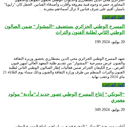
المجاورة، حضرته وجوه فنية معروفة وأقارب وأصدقاء الفنانين. الحفل كان “رايويا”
بامتياز، أقيم على شرف فنانين لا تزال أسماءهم مقترنة …
أكمل القراءة »
المسرح الوطني الجزائري يستضيف “المشوار” ضمن الصالون
الوطني الثاني لطلبة الفنون والتراث
20 يوليو، 2024
199
شهد المسرح الوطني الجزائري محي الدين بشطارزي بحضور وزيرة الثقافة
والفنون عرض مسرحية “المشوار” من تقديم طلبة المعهد العالي لمهن فنون
العرض ـ برج الكيفان الجزائر ضمن فعاليات إطار الصالون الوطني الثاني لطلبة
الفنون والتراث المنظم من طرف وزارة الثقافة والفنون وذلك مساء يوم الثلاثاء 21
ماي 2024 وعقب نهاية …
أكمل القراءة »
“البونكي” إنتاج المسرح الوطني تصور جديد لـ”مأدبة” مولود
معمري
20 يوليو، 2024
349
أعادت مسرحية “البونكي” للمخرج فوزي بن ابراهيم، إنتاج المسرح الوطني