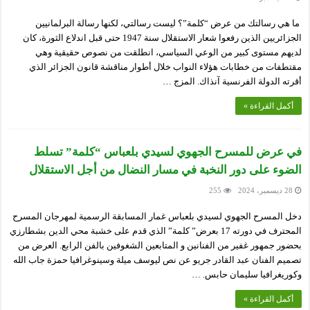
ما هي رسالتك من عرض “كلمة”؟ ليست رسالتي، لكنها رسالة البرلمانيين
الجزائريين الذين رفعوا شعار الاستقلال سنة 1947 حتى قبل اندلاع الثورة، كان
لديهم مستوى كبير من الوعي السياسي، انطلقت من نصوص حقيقية وهي
مقتطفات من خطابات هؤلاء النواب خلال أطوار مناقشة قانون الجزائر الذي
أقرته الدولة الفرنسية آنذاك. المزج …
أكمل القراءة »
في عرض للمسرح الجهوي لسيدي بلعباس “كلمة” تسلط
الضوء على دور النخبة في مسار النضال من أجل الاستقلال
28 ديسمبر، 2024
255
دخل المسرح الجهوي لسيدي بلعباس غمار المسابقة الرسمية لمهرجان المسرح
المحترف في دورته 17 بعرض” كلمة” الذي قدم على خشبة محي الدين بشطارزي
بحضور جمهور غفير من الفنانين و المتابعين الشغوفين بالفن الرابع. العرض من
تصميم الفنان عبد القادر جريو عن نص ليوسف ميلة وسينوغرافيا حمزة جاب الله
وكوريغرافيا سليمان حابس. …
أكمل القراءة »