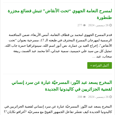
لمسرح النعامة الجهوي “تحت الأنقاض” تنبش فضائع مجزرة
طنطورة
26 ديسمبر، 2024
277
قدم المسرح الجهوي امحمد بن قطاف النعامة، أمس الأربعاء، ضمن المنافسة
الرسمية لمهرجان المسرح المحترف في طبعته الـ 17، مسرحية بعنوان “تحت
الأنقاض”، إخراج العيد بن عمارة، نص أنور اسم الله، سينوغرافيا حمزة جاب الله،
تمثيل كل من سيد علي حميميد، سمية عبدلي، أغا محمد عبد الصمد، ربيعة
سحاب، عبد …
أكمل القراءة »
المخرج يسعد عبد النّور: المسرحيّة عبارة عن سرد إنساني
لقضية الجزائريين في كاليدونيا الجديدة
26 ديسمبر، 2024
208
المخرج يسعد عبد النّور: المسرحيّة عبارة عن سرد إنساني لقضية الجزائريين في
كاليدونيا الجديدة كيف تفسّر تفاعل الجمهور القويّ مع مسرحيّة “أغرافو نكايان”؟