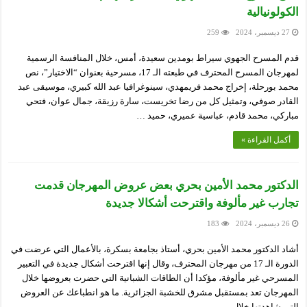
الكولونيالية
27 ديسمبر، 2024
259
قدم المسرح الجهوي سيراط بومدين سعيدة، أمس، خلال المنافسة الرسمية
لمهرجان المسرح المحترف في طبعته الـ 17، مسرحية بعنوان “الاختيار”، نص
محمد بورحلة، إخراج محمد فريمهدي، سينوغرافيا عبد الله كبيري، موسيقى عبد
القادر صوفي، وتمثيل كل من رضا تخريست، سارة رزيقة، جمال عوان، فتحي
مباركي، محمد قادم، عباسية عميري، حميد …
أكمل القراءة »
الدكتور محمد الأمين بحري بعض عروض المهرجان قدمت
تجارب غير مألوفة واقترحت أشكالا جديدة
26 ديسمبر، 2024
183
أشاد الدكتور محمد الأمين بحري، أستاذ بجامعة بسكرة، بالأعمال التي عرضت في
الدورة الـ 17 من مهرجان المحترف، وقال إنها اقترحت أشكال جديدة في التعبير
المسرحي غير مألوفة، مؤكدا أن الطاقات الشبانية التي حضرت بعروضها خلال
المهرجان تعد بمستقبل مشرق للخشبة الجزائرية. ما هو انطباعك عن العروض
التي شاهدتها خلال …