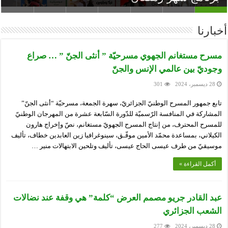
أخبارنا
مسرح مستغانم الجهوي مسرحيّة ” أنثى الجنّ ” … صراع
وجوديّ بين عالمي الإنس والجنّ
28 ديسمبر، 2024
301
تابع جمهور المسرح الوطنيّ الجزائريّ، سهرة الجمعة، مسرحيّة “أنثى الجنّ”
المشاركة في المنافسة الرّسميّة للدّورة السّابعة عشرة من المهرجان الوطنيّ
للمسرح المحترف، من إنتاج المسرح الجهويّ مستغانم، نصّ وإخراج هارون
الكيلاني، بمساعدة محمّد الأمين موفّـق، سينوغرافيا زين العابدين خطاف، تأليف
موسيقيّ من طرف عيسى الحاج عيسى، تأليف وتلحين الابتهالات منير …
أكمل القراءة »
عبد القادر جريو مصمم العرض “كلمة” هي وقفة عند نضالات
الشعب الجزائري
28 ديسمبر، 2024
277