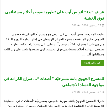
عرض “بدء” لتونس آيت علي تطويع نصوص أحلام مستغانمي
فوق الخشبة
27 ديسمبر، 2024
200
عادت المخرجة تونس آيت علي في عرض مع مسرح أم البواقي قدم ضمن
العروض خارج المنافسة بمسرح الجزائر الوسطى في إطار برنامج الدورة الـ 17
من مهرجان المحترف. اتكأت تونس آيت علي على سينوغرافيا ذكية لتطويع
نصوص الروائية أحلام مستغانمي فوق الخشبة، كون نصوصها تلعب على وتر اللغة
وجمالياتها أكثر …
أكمل القراءة »
للمسرح الجهوي باتنة مسرحيّة ” أضغاث”… صراع الكرامة في
مواجهة الفساد الاجتماعي
27 ديسمبر، 2024
228
شارك المسرح الجهويّ باتنة، سهرة الخميس، بمسرحيّة “أضغاث “، في المسابقة
الرّسميّة للدّورة السّابعة عشرة من المهرجان الوطنيّ للمسرح المحترف، نصّ