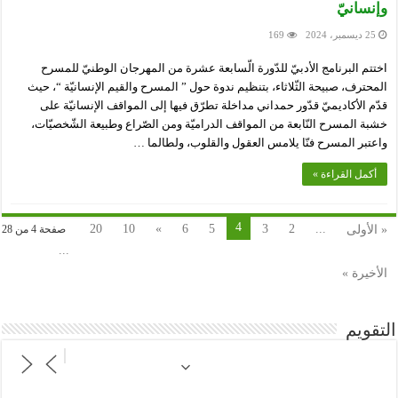
وإنسانيّ
25 ديسمبر، 2024
169
اختتم البرنامج الأدبيّ للدّورة الّسابعة عشرة من المهرجان الوطنيّ للمسرح
المحترف، صبيحة الثّلاثاء، بتنظيم ندوة حول ” المسرح والقيم الإنسانيّة “، حيث
قدّم الأكاديميّ قدّور حمداني مداخلة تطرّق فيها إلى المواقف الإنسانيّة على
خشبة المسرح النّابعة من المواقف الدراميّة ومن الصّراع وطبيعة الشّخصيّات،
واعتبر المسرح فنّا يلامس العقول والقلوب، ولطالما …
أكمل القراءة »
4
20
10
»
6
5
3
2
...
« الأولى
صفحة 4 من 28
...
الأخيرة »
التقويم