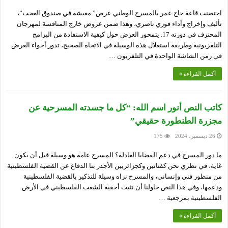
احتضنت قاعة حاج عمر بالمسرح الوطني عرض” معيشة في صندوق العجب”،
تأليف وإخراج وأداء فوزي ناصري، وهذا ضمن عروض خارج المنافسة لمهرجان
المحترف في دورته 17. يتمحور العرض حول كيفية الاستفادة من البرامج
التلفزيونية وطريقة استغلال هذه الوسيلة في الاتجاه الصحيح، تدور أجواء العرض
في زمن الشاشة الواحدة في التلفزيون …
أكمل القراءة »
كاتب النص أنور اسم الله: “كل ما جسدته المسرحية عن
مجزرة الطنطورة حقيقي”
26 ديسمبر، 2024
175
ما دور المسرح في دعم القضايا العادلة؟ المسرح عامة هو وسيلة قبل أن يكون
غاية، في نظري نحن كفنانين وكجزائريين الأجدر بنا الدفاع عن القضية الفلسطينية
من منظور فني وإنساني، والمسرح نراه وسيلة للتذكير بالقضية الفلسطينية
ودعمها، وفي هذا النص حاولنا أن نثبت أحقية الشعب الفلسطيني في الأرض
الفلسطينية بمرجعية …
أكمل القراءة »