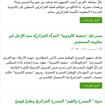
بكلّ بساطة، العرض أعجب الجمهور لما تضمّنه من صور وأحاسيس وغناء
ورقصات تعبيريّة. ما الدّافع من تناولكم قضيّة الجزائريّين المنفيّين إلى كاليدونيا
الجديدة؟ المقاومة بالنّسبة للجزائريّين بمثابة …
أكمل القراءة »
مسرحيّة “سفينة كاليدونيا” المرأة الجزائريّة سند الرّجل في
مقاومة المستعمر
26 ديسمبر، 2024
307
تفاعل جمهور المسرح الوطنيّ محيي الدّين باشطارزي، سهرة الأربعاء، مع العرض
المسرحيّ ” أغرافونكايان – سفينة كاليدونيا”، بقوّة، مبديا إعجابه بأداء الممثّلين
في كلّ أطوار المسرحيّة التي تندرج ضمن العروض الرّسميّة للدّورة السّابعة
عشرة من المهرجان الوطنيّ للمسرح المحترف. وتروي “سفينة كاليدونيا” حكاية
تضحيات الشعب الجزائريّ ضدّ الاستعمار الغاشم من …
أكمل القراءة »
ندوة ” المسرح والقيم” المسرح الجزائريّ وطنيّ قوميّ