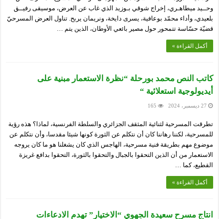
وحــيد ميطاهـري، إخراج شوقي بـوزيد الذي غاب عن العرض، موسيقى رفيــق
بلعيدي، وأداء محمّد بوعافية، يسرى دايخة، ونريمان يربح. تناول العرض المسرحيّ
قضيّة حسّاسة تتمحور حول مصير بائعي الأوطان، الذين يتم …
أكمل القراءة »
كاتب النص محمد بورحلة “نظرة الاستعمار مبنية على
أيديولوجية استعلائية “
27 ديسمبر، 2024
165
تطرقت المسرحية لثنائية المثقف الجزائري والسلطة الفرنسية، لماذا؟ هذه رؤية
للمسرحية، لكننا رهاننا كان أن نتكلم عن الثورة كونها شيئا مقدسا، وأن نتكلم عن
موضوع مهم بطريقة فنية مسرحية، الهاجس الذي كان يشغلنا هو ما كان يروجه
الاستعمار من أن الذين التحقوا بالجبال والتحقوا بالثورة، التحقوا بدافع غريزة
القطيع، كما …
أكمل القراءة »
انتاج مسرح سعيدة الجهوي “الاختيار” تهدم الادعاءات