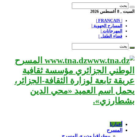
السبت , 8 أغسطس 2026
| FRANÇAIS |
المسارح الجهوية |
المهرجانات |
فضاء الطفل |
www.tna.dz المسرح
الوطني الجزائري مؤسسة ثقافية
عريقة تابعة لوزارة الثقافة-الجزائر،
يحمل اسم العميد «محي الدين
بشطارزي».
أخبارنا
المسرح
بيوغرافيا مديري المسرح