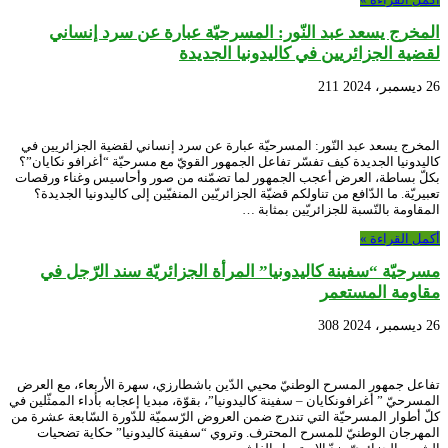
المخرج يسعد عبد النّور: المسرحيّة عبارة عن سرد إنساني
لقضية الجزائريين في كاليدونيا الجديدة
26 ديسمبر، 2024
211
المخرج يسعد عبد النّور: المسرحيّة عبارة عن سرد إنساني لقضية الجزائريين في
كاليدونيا الجديدة كيف تفسّر تفاعل الجمهور القويّ مع مسرحيّة “أغرافو نكايان”؟
بكلّ بساطة، العرض أعجب الجمهور لما تضمّنه من صور وأحاسيس وغناء ورقصات
تعبيريّة. ما الدّافع من تناولكم قضيّة الجزائريّين المنفيّين إلى كاليدونيا الجديدة؟
المقاومة بالنّسبة للجزائريّين بمثابة …
أكمل القراءة »
مسرحيّة “سفينة كاليدونيا” المرأة الجزائريّة سند الرّجل في
مقاومة المستعمر
26 ديسمبر، 2024
308
تفاعل جمهور المسرح الوطنيّ محيي الدّين باشطارزي، سهرة الأربعاء، مع العرض
المسرحيّ ” أغرافونكايان – سفينة كاليدونيا”، بقوّة، مبديا إعجابه بأداء الممثّلين في
كلّ أطوار المسرحيّة التي تندرج ضمن العروض الرّسميّة للدّورة السّابعة عشرة من
المهرجان الوطنيّ للمسرح المحترف. وتروي “سفينة كاليدونيا” حكاية تضحيات