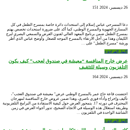
26 ديسمبر، 2024
151
دعا المسرحي عباس إسلام إلى استحداث دائرة خاصة بمسرح الطفل في كل
المسارح الجهوية والمسرح الوطني، كما أكد على ضرورة استحداث تخصص يهتم
بمسرح الطفل ضمن برنامج المعهد العالي لفنون العرض والسمعي البصري لبرج
الكيفان وهذا من أجل الارتقاء بالمسرح الموجه للصغار. وأوضح عباس الذي أطر
ورشة “مسرح الطفل” على …
أكمل القراءة »
عرض خارج المنافسة “معيشة في صندوق لعجب” كيف يكون
التلفزيون وسيلة للتثقيف
26 ديسمبر، 2024
164
احتضنت قاعة حاج عمر بالمسرح الوطني عرض” معيشة في صندوق العجب”،
تأليف وإخراج وأداء فوزي ناصري، وهذا ضمن عروض خارج المنافسة لمهرجان
المحترف في دورته 17. يتمحور العرض حول كيفية الاستفادة من البرامج التلفزيونية
وطريقة استغلال هذه الوسيلة في الاتجاه الصحيح، تدور أجواء العرض في زمن
الشاشة الواحدة في التلفزيون …
أكمل القراءة »