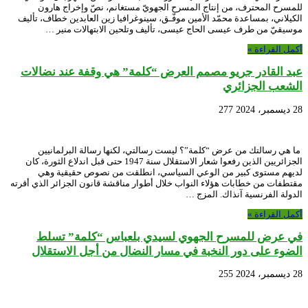
للمسرح المحترف، من إنتاج المسرح الجهويّ مستغانم، نصّ وإخراج هارون
الكيلاني، بمساعدة محمّد الأمين موفّـق، سينوغرافيا زين العابدين خطاف، تأليف
موسيقيّ من طرف عيسى الحاج عيسى، تأليف وتلحين الابتهالات منير …
أكمل القراءة »
عبد القادر جريو مصمم العرض “كلمة” هي وقفة عند نضالات
الشعب الجزائري
28 ديسمبر، 2024
277
ما هي رسالتك من عرض “كلمة”؟ ليست رسالتي، لكنها رسالة البرلمانيين
الجزائريين الذين رفعوا شعار الاستقلال سنة 1947 حتى قبل اندلاع الثورة، كان
لديهم مستوى كبير من الوعي السياسي، انطلقت من نصوص حقيقية وهي
مقتطفات من خطابات هؤلاء النواب خلال أطوار مناقشة قانون الجزائر الذي أقرته
الدولة الفرنسية آنذاك. المزج …
أكمل القراءة »
في عرض للمسرح الجهوي لسيدي بلعباس “كلمة” تسلط
الضوء على دور النخبة في مسار النضال من أجل الاستقلال
28 ديسمبر، 2024
255