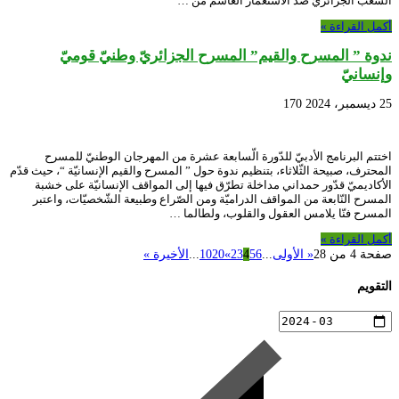
الشعب الجزائريّ ضدّ الاستعمار الغاشم من …
أكمل القراءة »
ندوة ” المسرح والقيم” المسرح الجزائريّ وطنيّ قوميّ
وإنسانيّ
25 ديسمبر، 2024
170
اختتم البرنامج الأدبيّ للدّورة الّسابعة عشرة من المهرجان الوطنيّ للمسرح
المحترف، صبيحة الثّلاثاء، بتنظيم ندوة حول ” المسرح والقيم الإنسانيّة “، حيث قدّم
الأكاديميّ قدّور حمداني مداخلة تطرّق فيها إلى المواقف الإنسانيّة على خشبة
المسرح النّابعة من المواقف الدراميّة ومن الصّراع وطبيعة الشّخصيّات، واعتبر
المسرح فنّا يلامس العقول والقلوب، ولطالما …
أكمل القراءة »
صفحة 4 من 28
« الأولى
...
6
5
4
3
2
»
20
10
...
الأخيرة »
التقويم