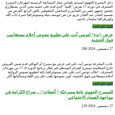
دخل المسرح الجهوي لسيدي بلعباس غمار المسابقة الرسمية لمهرجان المسرح
المحترف في دورته 17 بعرض” كلمة” الذي قدم على خشبة محي الدين بشطارزي
بحضور جمهور غفير من الفنانين و المتابعين الشغوفين بالفن الرابع. العرض من
تصميم الفنان عبد القادر جريو عن نص ليوسف ميلة وسينوغرافيا حمزة جاب الله
وكوريغرافيا سليمان حابس. …
أكمل القراءة »
عرض “بدء” لتونس آيت علي تطويع نصوص أحلام مستغانمي
فوق الخشبة
27 ديسمبر، 2024
200
عادت المخرجة تونس آيت علي في عرض مع مسرح أم البواقي قدم ضمن العروض
خارج المنافسة بمسرح الجزائر الوسطى في إطار برنامج الدورة الـ 17 من مهرجان
المحترف. اتكأت تونس آيت علي على سينوغرافيا ذكية لتطويع نصوص الروائية
أحلام مستغانمي فوق الخشبة، كون نصوصها تلعب على وتر اللغة وجمالياتها أكثر …
أكمل القراءة »
للمسرح الجهوي باتنة مسرحيّة ” أضغاث”… صراع الكرامة في
مواجهة الفساد الاجتماعي
27 ديسمبر، 2024
229