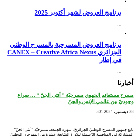
برنامج العروض لشهر أكتوبر 2025
…
برنامج العروض المسرحية بالمسرح الوطني
الجزائري CANEX – Creative Africa Nexus
في إطار
…
أخبارنا
مسرح مستغانم الجهوي مسرحيّة ” أنثى الجنّ ” … صراع
وجوديّ بين عالمي الإنس والجنّ
28 ديسمبر، 2024
301
تابع جمهور المسرح الوطنيّ الجزائريّ، سهرة الجمعة، مسرحيّة “أنثى الجنّ”
المشاركة في المنافسة الرّسميّة للدّورة السّابعة عشرة من المهرجان الوطنيّ