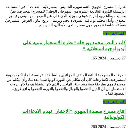
شارك المسرح الجهويّ باتنة، سهرة الخميس، بمسرحيّة “أضغاث “، في المسابقة
الرّسميّة للدّورة السّابعة عشرة من المهرجان الوطنيّ للمسرح المحترف، نصّ
وحــيد ميطاهـري، إخراج شوقي بـوزيد الذي غاب عن العرض، موسيقى رفيــق
بلعيدي، وأداء محمّد بوعافية، يسرى دايخة، ونريمان يربح. تناول العرض المسرحيّ
قضيّة حسّاسة تتمحور حول مصير بائعي الأوطان، الذين يتم …
أكمل القراءة »
كاتب النص محمد بورحلة “نظرة الاستعمار مبنية على
أيديولوجية استعلائية “
27 ديسمبر، 2024
165
تطرقت المسرحية لثنائية المثقف الجزائري والسلطة الفرنسية، لماذا؟ هذه رؤية
للمسرحية، لكننا رهاننا كان أن نتكلم عن الثورة كونها شيئا مقدسا، وأن نتكلم عن
موضوع مهم بطريقة فنية مسرحية، الهاجس الذي كان يشغلنا هو ما كان يروجه
الاستعمار من أن الذين التحقوا بالجبال والتحقوا بالثورة، التحقوا بدافع غريزة
القطيع، كما …
أكمل القراءة »
انتاج مسرح سعيدة الجهوي “الاختيار” تهدم الادعاءات
الكولونيالية
27 ديسمبر، 2024
260