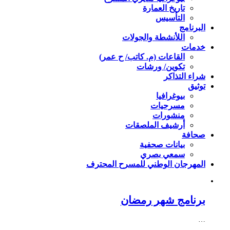
تاريخ العمارة
التأسيس
البرنامج
اللأنشطة والجولات
خدمات
القاعات (م. كاتب/ ح عمر)
تكوين/ ورشات
شراء التذاكر
توثيق
بيوغرافيا
مسرحيات
منشورات
أرشيف الملصقات
صحافة
بيانات صحفية
سمعي بصري
المهرجان الوطني للمسرح المحترف
برنامج شهر رمضان
…