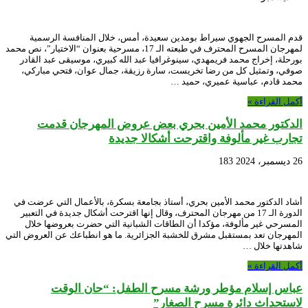
قدم المسرح الجهوي سيراط بومدين سعيدة، أمس، خلال المنافسة الرسمية
لمهرجان المسرح المحترف في طبعته الـ 17، مسرحية بعنوان “الاختيار”، نص محمد
بورحلة، إخراج محمد فريمهدي، سينوغرافيا عبد الله كبيري، موسيقى عبد القادر
صوفي، وتمثيل كل من رضا تخريست، سارة رزيقة، جمال عوان، فتحي مباركي،
محمد قادم، عباسية عميري، حميد …
أكمل القراءة »
الدكتور محمد الأمين بحري بعض عروض المهرجان قدمت
تجارب غير مألوفة واقترحت أشكالا جديدة
26 ديسمبر، 2024
183
أشاد الدكتور محمد الأمين بحري، أستاذ بجامعة بسكرة، بالأعمال التي عرضت في
الدورة الـ 17 من مهرجان المحترف، وقال إنها اقترحت أشكال جديدة في التعبير
المسرحي غير مألوفة، مؤكدا أن الطاقات الشبانية التي حضرت بعروضها خلال
المهرجان تعد بمستقبل مشرق للخشبة الجزائرية. ما هو انطباعك عن العروض التي
شاهدتها خلال …
أكمل القراءة »
عباس إسلام مؤطر ورشة مسرح الطفل: “حان الوقت
لاستحداث دائرة مسرح الصغار”