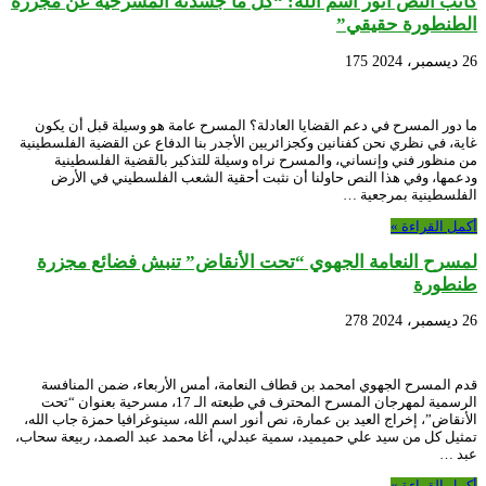
كاتب النص أنور اسم الله: “كل ما جسدته المسرحية عن مجزرة
الطنطورة حقيقي”
26 ديسمبر، 2024
175
ما دور المسرح في دعم القضايا العادلة؟ المسرح عامة هو وسيلة قبل أن يكون
غاية، في نظري نحن كفنانين وكجزائريين الأجدر بنا الدفاع عن القضية الفلسطينية
من منظور فني وإنساني، والمسرح نراه وسيلة للتذكير بالقضية الفلسطينية
ودعمها، وفي هذا النص حاولنا أن نثبت أحقية الشعب الفلسطيني في الأرض
الفلسطينية بمرجعية …
أكمل القراءة »
لمسرح النعامة الجهوي “تحت الأنقاض” تنبش فضائع مجزرة
طنطورة
26 ديسمبر، 2024
278
قدم المسرح الجهوي امحمد بن قطاف النعامة، أمس الأربعاء، ضمن المنافسة
الرسمية لمهرجان المسرح المحترف في طبعته الـ 17، مسرحية بعنوان “تحت
الأنقاض”، إخراج العيد بن عمارة، نص أنور اسم الله، سينوغرافيا حمزة جاب الله،
تمثيل كل من سيد علي حميميد، سمية عبدلي، أغا محمد عبد الصمد، ربيعة سحاب،
عبد …
أكمل القراءة »