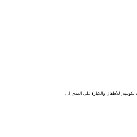
كوينية( للأطفال والكبار) على المدى ا…