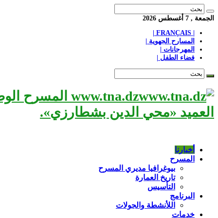
الجمعة , 7 أغسطس 2026
| FRANÇAIS |
المسارح الجهوية |
المهرجانات |
فضاء الطفل |
www.tna.dz الم
العميد «محي الدين بشطارزي».
أخبارنا
المسرح
بيوغرافيا مديري المسرح
تاريخ العمارة
التأسيس
البرنامج
اللأنشطة والجولات
خدمات