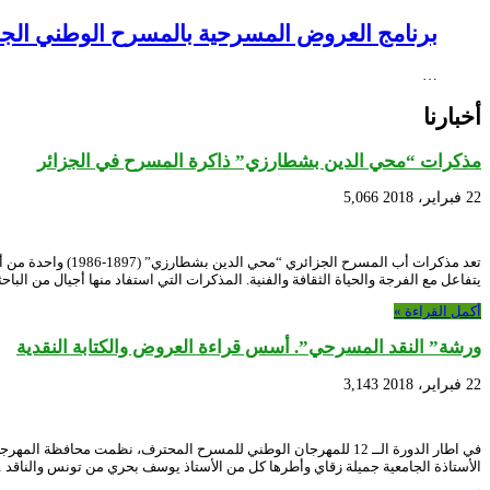
برنامج العروض المسرحية بالمسرح الوطني الجزائري NEX – Creative Africa Nexus
…
أخبارنا
مذكرات “محي الدين بشطارزي” ذاكرة المسرح في الجزائر
22 فبراير، 2018
5,066
تعد مذكرات أب ال
يتفاعل مع الفرجة والحياة الثقافة والفنية. المذكرات التي استفاد منها أجيال من الب
أكمل القراءة »
ورشة” النقد المسرحي”. أسس قراءة العروض والكتابة النقدية
22 فبراير، 2018
3,143
الأستاذة الجامعية جميلة زقاي وأطرها كل من الأستاذ يوسف بحري من تونس والناقد 