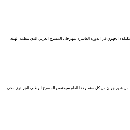
ئر العاصمة ( 23-31 ديسمبر 2017) ، ستمثل مسرحية ” ما بقات هدرة ” لمسرح سكيكدة الجهوي في الدورة العاشرة لمهرجان المسرح العربي الذي تنظمه الهيئة
امن من شهر جوان من كل سنة. وهذا العام سيحتضن المسرح الوطني الجزائري محي