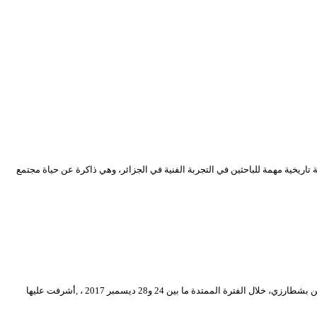
ية المعاصرة، كما تشكل وثيقة تاريخية مهمة للباحثين في التجربة الفنية في الجزائر، وهي ذاكرة عن حياة مجتمع
في اطار الدورة الــ 12 للمهرجان الوطني للمسرح المحترف، نظمت محافظة المهرجان ورشة خاصة بالنقد المسرحي احتضنتها قاعة الحاج عمر بالمسرح الوطني محي الدين بشطارزي، خلال الفترة الممتدة ما بين 24 و28 ديسمبر 2017 ، ,أشرفت عليها