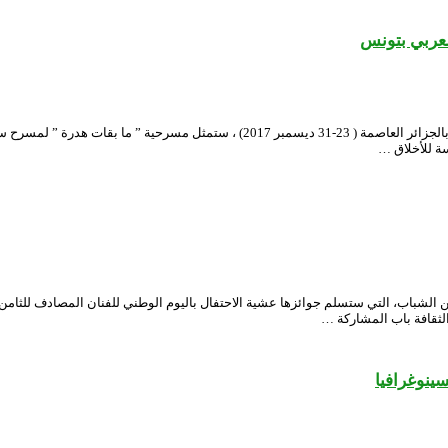
لعربي بتونس
بعد تتوجيها بالجائزة الكبرى للدورة الثانية عشر للمهرجان الوطني للمسرح المحترف بالجزا
ة للأخلاق …
ن الشباب، التي ستسلم جوائزها عشية الاحتفال باليوم الوطني للفنان المصادف للث
الثقافة باب المشاركة …
سينوغرافيا