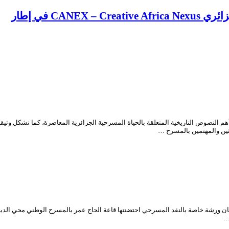
CA في إطار
مسرح الجزائري “محي الدين بشطارزي” (1897-1986) واحدة من أهم النصوص التاريخية المتعلقة بالحياة المسرحية الجزائر
احثين والمهتمين بالمسرح …
…