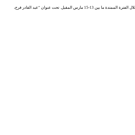
يستعد المسرح الوطني الجزائري محي الدين بشطارزي لتنظيم أيام فكرية تحتفي برائد السينوغرافيا المعاصرة الفنان الجزائري الكبير عبد القادر فراح (1926-2005) وهذا خلال الفترة الممتدة ما بين 13-15 مارس المقبل. تحت عنوان “عبد القادر فرح،