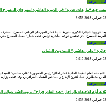
أكمل القراءة »
مسرحية “ما بقات هدرة” في الدورة العاشرة لمهرجان المسرح ا
22 فبراير، 2018
3,053
العربية للمسرح الذي تحتضن دورته العاشرة تونس، تحت شعار “لنجعل المسرح مدرس
أكمل القراءة »
جائزة “علي معاشي” للمبدعين الشباب
22 فبراير، 2018
2,912
تقام هذه العام الطبعة الحادية عشر لجائزة رئيس الجمهورية “علي معاشي” للمبدعي
الدين بشطارزي حفل لتتويج الإبداع والمبدعين الشباب الجزائريين. وقد فتحت وزارة 
أكمل القراءة »
ثلاثة أيام للاحتفاء بالراحل “عبد القادر فراح”… ومناقشة عوالم ال
22 فبراير، 2018
2,933