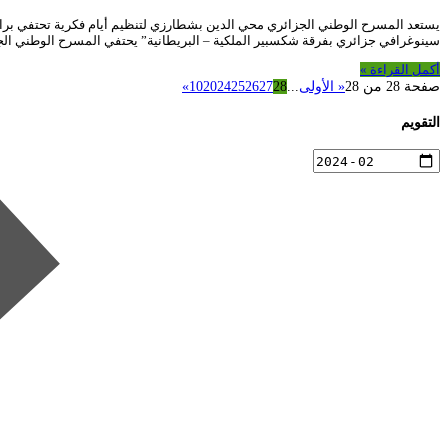
سينوغرافي جزائري بفرقة شكسبير الملكية – البريطانية” يحتفي المسرح الوطني الجز
أكمل القراءة »
صفحة 28 من 28
« الأولى
...
28
27
26
25
24
20
10
»
التقويم