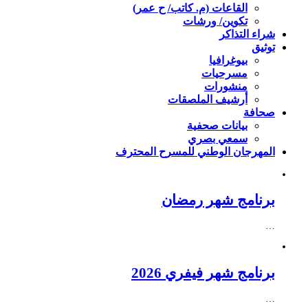
القاعات (م. كاتب/ ح عمر)
تكوين/ ورشات
شراء التذاكر
توثيق
بيوغرافيا
مسرحيات
منشورات
أرشيف الملصقات
صحافة
بيانات صحفية
سمعي بصري
المهرجان الوطني للمسرح المحترف
برنامج شهر رمضان
…
برنامج شهر فيفري 2026
…