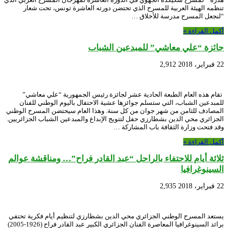
تنظمه الهيئة العربية للمسرح الذي تحتضن دورته العاشرة تونس، تحت شعار
“لنجعل المسرح مدرسة للأخلاق …
أكمل القراءة »
جائزة “علي معاشي” للمبدعين الشباب
22 فبراير، 2018
2,912
تقام هذه العام الطبعة الحادية عشر لجائزة رئيس الجمهورية “علي معاشي”
للمبدعين الشباب، التي ستسلم جوائزها عشية الاحتفال باليوم الوطني للفنان
المصادف للثامن من شهر جوان من كل سنة. وهذا العام سيحتضن المسرح الوطني
الجزائري محي الدين بشطارزي حفل لتتويج الإبداع والمبدعين الشباب الجزائريين.
وقد فتحت وزارة الثقافة باب المشاركة …
أكمل القراءة »
ثلاثة أيام للاحتفاء بالراحل “عبد القادر فراح”… ومناقشة عوالم
السينوغرافيا
22 فبراير، 2018
2,935
يستعد المسرح الوطني الجزائري محي الدين بشطارزي لتنظيم أيام فكرية تحتفي
برائد السينوغرافيا المعاصرة الفنان الجزائري الكبير عبد القادر فراح (1926-2005)