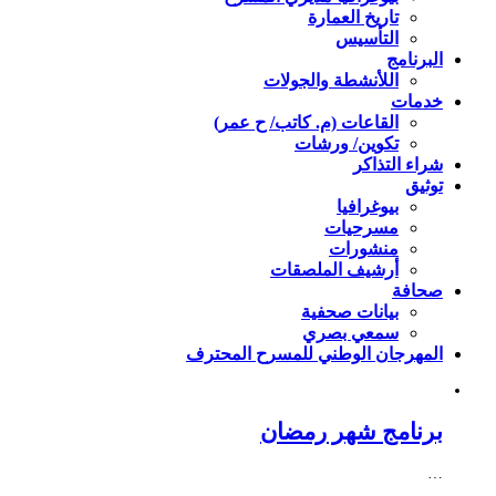
تاريخ العمارة
التأسيس
البرنامج
اللأنشطة والجولات
خدمات
القاعات (م. كاتب/ ح عمر)
تكوين/ ورشات
شراء التذاكر
توثيق
بيوغرافيا
مسرحيات
منشورات
أرشيف الملصقات
صحافة
بيانات صحفية
سمعي بصري
المهرجان الوطني للمسرح المحترف
برنامج شهر رمضان
…