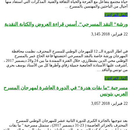
حياة مجتمع يتفاعل مع الفرجة والحياة الثقافة والفنية. المذكرات التي استفاد منها
أجيال من الباحثين والمهتمين بالمسرح …
أكمل القراءة »
ورشة” النقد المسرحي”. أسس قراءة العروض والكتابة النقدية
22 فبراير، 2018
3,145
في اطار الدورة الــ 12 للمهرجان الوطني للمسرح المحترف، نظمت محافظة
المهرجان ورشة خاصة بالنقد المسرحي احتضنتها قاعة الحاج عمر بالمسرح
الوطني محي الدين بشطارزي، خلال الفترة الممتدة ما بين 24 و28 ديسمبر 2017 ،
,أشرفت عليها الأستاذة الجامعية جميلة زقاي وأطرها كل من الأستاذ يوسف بحري
من تونس والناقد …
أكمل القراءة »
مسرحية “ما بقات هدرة” في الدورة العاشرة لمهرجان المسرح
العربي بتونس
22 فبراير، 2018
3,057
بعد تتوجيها بالجائزة الكبرى للدورة الثانية عشر للمهرجان الوطني للمسرح
المحترف بالجزائر العاصمة ( 23-31 ديسمبر 2017) ، ستمثل مسرحية ” ما بقات
هدرة ” لمسرح سكيكدة الجهوي في الدورة العاشرة لمهرجان المسرح العربي الذي