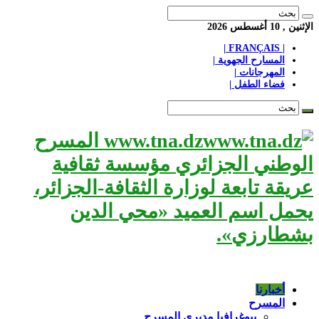
الإثنين , 10 أغسطس 2026
| FRANÇAIS |
المسارح الجهوية |
المهرجانات |
فضاء الطفل |
www.tna.dz المسرح
الوطني الجزائري مؤسسة ثقافية
عريقة تابعة لوزارة الثقافة-الجزائر،
يحمل اسم العميد «محي الدين
بشطارزي».
أخبارنا
المسرح
بيوغرافيا مديري المسرح