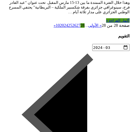
وهذا خلال الفترة الممتدة ما بين 13-15 مارس المقبل. تحت عنوان “عبد القادر
فرح، سينوغرافي جزائري بفرقة شكسبير الملكية – البريطانية” يحتفي المسرح
الوطني الجزائري على مدار ثلاثة أيام …
أكمل القراءة »
صفحة 28 من 28
« الأولى
...
28
27
26
25
24
20
10
»
التقويم