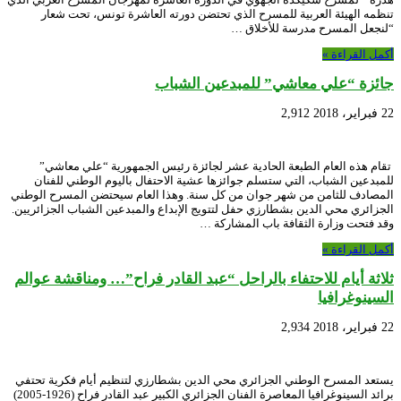
تنظمه الهيئة العربية للمسرح الذي تحتضن دورته العاشرة تونس، تحت شعار
“لنجعل المسرح مدرسة للأخلاق …
أكمل القراءة »
جائزة “علي معاشي” للمبدعين الشباب
22 فبراير، 2018
2,912
تقام هذه العام الطبعة الحادية عشر لجائزة رئيس الجمهورية “علي معاشي”
للمبدعين الشباب، التي ستسلم جوائزها عشية الاحتفال باليوم الوطني للفنان
المصادف للثامن من شهر جوان من كل سنة. وهذا العام سيحتضن المسرح الوطني
الجزائري محي الدين بشطارزي حفل لتتويج الإبداع والمبدعين الشباب الجزائريين.
وقد فتحت وزارة الثقافة باب المشاركة …
أكمل القراءة »
ثلاثة أيام للاحتفاء بالراحل “عبد القادر فراح”… ومناقشة عوالم
السينوغرافيا
22 فبراير، 2018
2,934
يستعد المسرح الوطني الجزائري محي الدين بشطارزي لتنظيم أيام فكرية تحتفي
برائد السينوغرافيا المعاصرة الفنان الجزائري الكبير عبد القادر فراح (1926-2005)