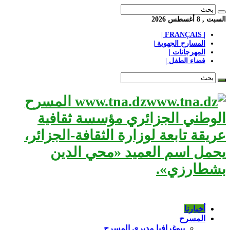
السبت , 8 أغسطس 2026
| FRANÇAIS |
المسارح الجهوية |
المهرجانات |
فضاء الطفل |
www.tna.dz المسرح
الوطني الجزائري مؤسسة ثقافية
عريقة تابعة لوزارة الثقافة-الجزائر،
يحمل اسم العميد «محي الدين
بشطارزي».
أخبارنا
المسرح
بيوغرافيا مديري المسرح