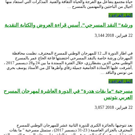
حياة مجتمع يتفاعل مع الفرجة والحياة الثقافة والفنية. المذكرات التي استفاد منها
أجيال من الباحثين والمهتمين بالمسرح …
أكمل القراءة »
ورشة” النقد المسرحي”. أسس قراءة العروض والكتابة النقدية
22 فبراير، 2018
3,144
في اطار الدورة الــ 12 للمهرجان الوطني للمسرح المحترف، نظمت محافظة
المهرجان ورشة خاصة بالنقد المسرحي احتضنتها قاعة الحاج عمر بالمسرح
الوطني محي الدين بشطارزي، خلال الفترة الممتدة ما بين 24 و28 ديسمبر 2017 ،
,أشرفت عليها الأستاذة الجامعية جميلة زقاي وأطرها كل من الأستاذ يوسف بحري
من تونس والناقد …
أكمل القراءة »
مسرحية “ما بقات هدرة” في الدورة العاشرة لمهرجان المسرح
العربي بتونس
22 فبراير، 2018
3,057
بعد تتوجيها بالجائزة الكبرى للدورة الثانية عشر للمهرجان الوطني للمسرح
المحترف بالجزائر العاصمة ( 23-31 ديسمبر 2017) ، ستمثل مسرحية ” ما بقات
هدرة ” لمسرح سكيكدة الجهوي في الدورة العاشرة لمهرجان المسرح العربي الذي