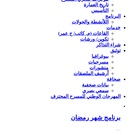
تاريخ العمارة
التأسيس
البرنامج
اللأنشطة والجولات
خدمات
القاعات (م. كاتب/ ح عمر)
تكوين/ ورشات
شراء التذاكر
توثيق
بيوغرافيا
مسرحيات
منشورات
أرشيف الملصقات
صحافة
بيانات صحفية
سمعي بصري
المهرجان الوطني للمسرح المحترف
برنامج شهر رمضان
…