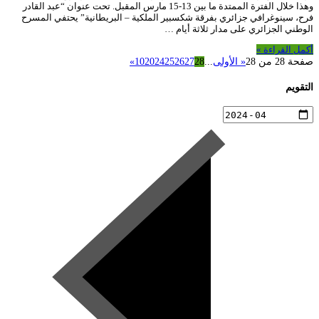
وهذا خلال الفترة الممتدة ما بين 13-15 مارس المقبل. تحت عنوان “عبد القادر
فرح، سينوغرافي جزائري بفرقة شكسبير الملكية – البريطانية” يحتفي المسرح
الوطني الجزائري على مدار ثلاثة أيام …
أكمل القراءة »
صفحة 28 من 28
« الأولى
...
28
27
26
25
24
20
10
»
التقويم