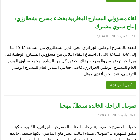
لقاء مسؤولي المسارح المغاربية بفضاء مسرح بشطارزي:
إنتاج سنوي مشترك
2 سبتمبر، 2018
3,034
انعقد بالمسرح الوطني الجزائري محي الدين بشطارزي من الساعة 10:45 سا
إلى غاية الساعة 15:30، اجتماع اللقاء الثلاثي بين مسؤولي المسارح الوطنية لكل
من الجزائر، تونس والمغرب، وذلك بحضور كل من السادة: محمد يحياوي المدير
العام للمسرح الوطني الجزائري، فاضل جعايبي المدير العام للمسرح الوطني
التونسي، عبد الحق أفندي ممثل …
أكمل القراءة »
صونيا.. الراحلة الخالدة ستظلّ تبهجنا
26 يوليو، 2018
3,883
جميلة المسرح حاضرة بيننا رحلت الفنانة المسرحية الجزائرية الكبيرة سكينة
مكيو الشهيرة بـ “صونيا”، مساء الثالث عشر ماي الماضي، لكنها ستبقى خالدة
في قلوب الجزائريين وسماء الفنون التي لمعت فيها على مدار أزيد من أربعة