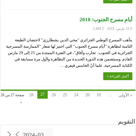
أيام مسرح الجنوب/ 2018
19 مارس، 2018
2,468
يتأهب المسرح الوطني الجزائري “محي الدين بشطارزي” لاحتضان الطبعة
الثامنة لتظاهرة “أيام مسرح الجنوب” التي اختير لها شعار “الممارسة المسرحية
الجزائرية في الجنوب.. تجارب وآفاق”، في الفترة الممتدة من 25 إلى 29 مارس
القادم. وستتضمن هذه الدورة الجديدة من التظاهرة ولأول مرة مسابقة في
الكتابة المسرحية، علما أنّ الخامس فيفري …
أكمل القراءة »
27
28
26
25
24
20
10
...
« الأولى
صفحة 27 من 28
»
التقويم