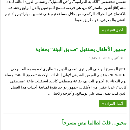
تتضمن تتخصصي “الكتابة الدرامية”، و”فن التمثيل”، وتستمر الدورة الثالثة لمدة
ستة (06) أشهر. ماستر كلاس، هي فرصة تسمح للمهتمين بالفن الرابع وعشاقه،
بالاندماج في الحراك الركحي، من خلال مساعدتهم على تحسين مهاراتهم وأدائهم
التقني والمعرفي، عن طريق ضبط …
أكمل القراءة »
جمهور الأطفال يستقبل “صديق البيئة” بحفاوة
30 أكتوبر، 2018
1,145
افتتح المسرح الوطني الجزائري “محي الدين بشطارزي”، موسمه المسرحي
2018-2019، بتقديم العرض الشرفي لأولى إنتاجاته الركحية “صديق البيئة”، مساء
يوم الثلاثاء 16 أكتوبر الجاري، بقاعة مصطفى كاتب. استقبلت قاعة “مصطفى
كاتب”، عددا غفيرا من الأطفال، جمهور تواجد بقوة لمتابعة أحداث هذا العمل
الذي كتب نصه، سيد علي بوشافع، وأخرجه ركحيا، …
أكمل القراءة »
محيو… قلبٌ لطالما نبض مسرحاً