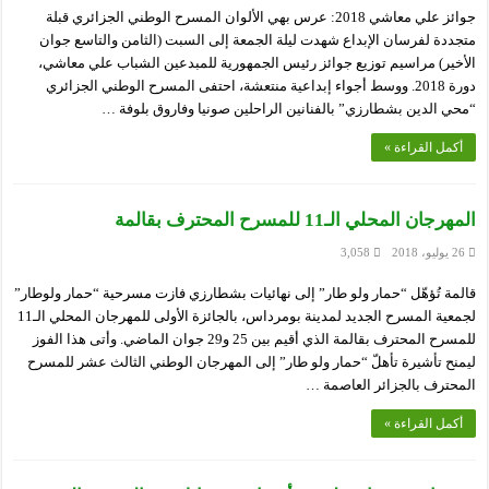
جوائز علي معاشي 2018: عرس بهي الألوان المسرح الوطني الجزائري قبلة
متجددة لفرسان الإبداع شهدت ليلة الجمعة إلى السبت (الثامن والتاسع جوان
الأخير) مراسيم توزيع جوائز رئيس الجمهورية للمبدعين الشباب علي معاشي،
دورة 2018. ووسط أجواء إبداعية منتعشة، احتفى المسرح الوطني الجزائري
“محي الدين بشطارزي” بالفنانين الراحلين صونيا وفاروق بلوفة …
أكمل القراءة »
المهرجان المحلي الـ11 للمسرح المحترف بقالمة
26 يوليو، 2018
3,058
قالمة تُؤهّل “حمار ولو طار” إلى نهائيات بشطارزي فازت مسرحية “حمار ولوطار”
لجمعية المسرح الجديد لمدينة بومرداس، بالجائزة الأولى للمهرجان المحلي الـ11
للمسرح المحترف بقالمة الذي أقيم بين 25 و29 جوان الماضي. وأتى هذا الفوز
ليمنح تأشيرة تأهلّ “حمار ولو طار” إلى المهرجان الوطني الثالث عشر للمسرح
المحترف بالجزائر العاصمة …
أكمل القراءة »