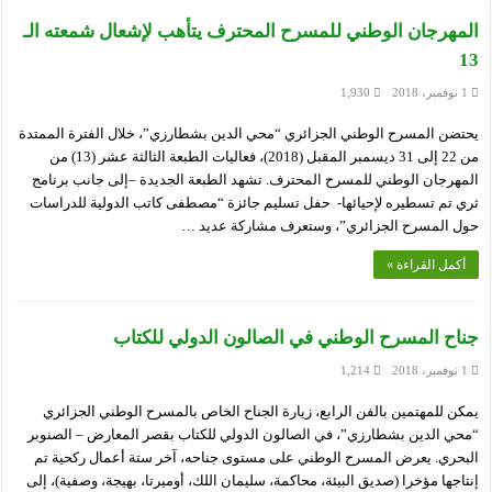
المهرجان الوطني للمسرح المحترف يتأهب لإشعال شمعته الـ
13
1 نوفمبر، 2018
1,930
يحتضن المسرح الوطني الجزائري “محي الدين بشطارزي”، خلال الفترة الممتدة
من 22 إلى 31 ديسمبر المقبل (2018)، فعاليات الطبعة الثالثة عشر (13) من
المهرجان الوطني للمسرح المحترف. تشهد الطبعة الجديدة –إلى جانب برنامج
ثري تم تسطيره لإحيائها- حفل تسليم جائزة “مصطفى كاتب الدولية للدراسات
حول المسرح الجزائري”، وستعرف مشاركة عديد …
أكمل القراءة »
جناح المسرح الوطني في الصالون الدولي للكتاب
1 نوفمبر، 2018
1,214
يمكن للمهتمين بالفن الرابع، زيارة الجناح الخاص بالمسرح الوطني الجزائري
“محي الدين بشطارزي”، في الصالون الدولي للكتاب بقصر المعارض – الصنوبر
البحري. يعرض المسرح الوطني على مستوى جناحه، آخر ستة أعمال ركحية تم
إنتاجها مؤخرا (صديق البيئة، محاكمة، سليمان اللك، أوميرتا، بهيجة، وصفية)، إلى