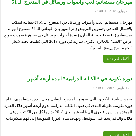
مهرجان مستغانم: لعب وأصوات ورسائل في المنعرج الـ 51
26 يوليو، 2018
2,580
مهرجان مستغانم: لعب وأصوات ورسائل في المنعرج الـ 51 الاحتفالية اهتمّت
بالاتصال الثقافي وتسويق العروض زخر المهرجان الوطني الـ 51 لمسرح الهواة
بمستغانم (12 – 17 جويلية الجاري) بعدة أصوات ورسائل في تظاهرة شهدت تتويج
عرض “العب” بالجائزة الكبرى. شارك في دورة 2018 التي نُظّمت تحت شعار
“نحو مسرح يرسخ السلم”، …
أكمل القراءة »
دورة تكونية في “الكتابة الدرامية” لمدة أربعة أشهر
19 مارس، 2018
3,349
ضمن سياسة التكوين، التي ينتهجها المسرح الوطني محي الدين بشطارزي، تقام
دورة تكوينية طويلة المدى في فنون الكتابة الدرامية تدوم أربعة أشهر خلال الفترة
الممتدة من شهر فيفري إلى غاية شهر ماي 2018 يديرها كل من الكاتب أرزقي
ملال، والناقد إسماعيل سوفيط . وتهدف هذه الدورة التكوينية إلى فهم ميكنزمات
…
أكمل القراءة »