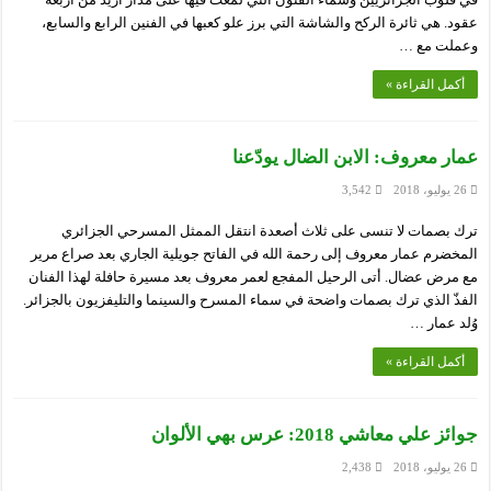
عقود. هي ثائرة الركح والشاشة التي برز علو كعبها في الفنين الرابع والسابع،
وعملت مع …
أكمل القراءة »
عمار معروف: الابن الضال يودّعنا
26 يوليو، 2018
3,542
ترك بصمات لا تنسى على ثلاث أصعدة انتقل الممثل المسرحي الجزائري
المخضرم عمار معروف إلى رحمة الله في الفاتح جويلية الجاري بعد صراع مرير
مع مرض عضال. أتى الرحيل المفجع لعمر معروف بعد مسيرة حافلة لهذا الفنان
الفذّ الذي ترك بصمات واضحة في سماء المسرح والسينما والتليفزيون بالجزائر.
وُلد عمار …
أكمل القراءة »
جوائز علي معاشي 2018: عرس بهي الألوان
26 يوليو، 2018
2,438