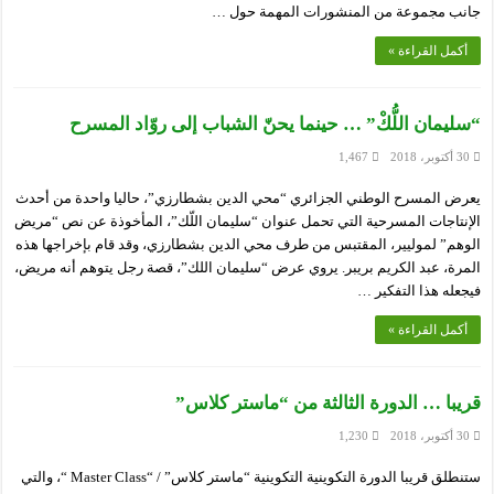
جانب مجموعة من المنشورات المهمة حول …
أكمل القراءة »
“سليمان اللُّكْ” … حينما يحنّ الشباب إلى روّاد المسرح
30 أكتوبر، 2018
1,467
يعرض المسرح الوطني الجزائري “محي الدين بشطارزي”، حاليا واحدة من أحدث
الإنتاجات المسرحية التي تحمل عنوان “سليمان اللّك”، المأخوذة عن نص “مريض
الوهم” لموليير، المقتبس من طرف محي الدين بشطارزي، وقد قام بإخراجها هذه
المرة، عبد الكريم بريبر. يروي عرض “سليمان اللك”، قصة رجل يتوهم أنه مريض،
فيجعله هذا التفكير …
أكمل القراءة »
قريبا … الدورة الثالثة من “ماستر كلاس”
30 أكتوبر، 2018
1,230
ستنطلق قريبا الدورة التكوينية التكوينية “ماستر كلاس” / “Master Class “، والتي