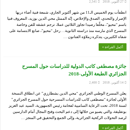
27 أكتوبر، 2018
2,541
انطفأت يوم الخميس الـ11 من شهر أكتوبر الجاري، شمعة فنية أضاء دربها
الإصرار والتحدي، الصدق والإخلاص، إنّه الممثل محي الدين بوزيد، المعروف فنيا
باسم “محيو”، مخلّفا رصيدا تجاوز الثلاثين عملا، ترجم عشقه للفن وخاصة
المسرح الذي مارسه منذ دراسته الثانوية… رحل “محيو”، صانع الابتسامة على
شفاه الكثيرين، يتذكره زملاؤه الفنانون …
أكمل القراءة »
جائزة مصطفى كاتب الدولية للدراسات حول المسرح
الجزائري الطبعة الأولى-2018
14 أكتوبر، 2018
2,400
يعلن المسرح الوطني الجزائري “محي الدين بشطارزي” عن انطلاق النسخة
الأولى لجائزة “مصطفى كاتب للدراسات المسرحية حول المسرح الجزائري”
لسنة 2018، تحت الرعاية الساميية لفخامة رئيس الجمهورية، السيد عبد العزيز
بوتفليقة، والتي يصبو من خلالها إلى دعم البحث وفتح المجال أمام الدارسين
لرصد التحولات الركحية الجزائرية، وإلى الجمع والتحقيق في المنجز …
أكمل القراءة »