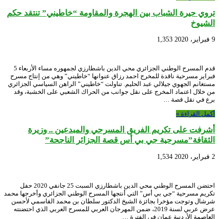
تروي حيرة الشباب بين الهجرة والمقاومة “خاطيني” تنتقد حكم
الشيوخ
9 فبراير، 2020
1,353
قدم المسرح الوطني الجزائري محي الدين باشطارزي لجمهوره مساء الأربعاء 5
فبراير مسرحية ناقدة للمخرج احمد رزاق عنوانها “خاطيني” وهي من إنتاج مسرح
مستغانم الجهوي جيلالي عبد الحليم. تناولت “خاطيني” الراهن السياسي الجزائري
من خلال اعتماد المخرج على نقل جوانب من الحراك الشعبي على الخشبة، وقد
برع في نقل قصة …
أكمل القراءة »
أشرفت على تكريم الفريق المسرحي والمبدعين .. وزيرة
الثقافة”مسرحية جي بي أس قصة الجزائر الناجحة”
2 فبراير، 2020
1,534
احتضن المسرح الوطني محي الدين باشطارزي السبت 25 جانفي 2020 حفل
تكريم مسرحية “جي بي أس” التي أنتجها المسرح الوطني الجزائري وأخرجها محمد
شرشال وتوجت مؤخرا بجائزة الشيخ الدكتور سلطان بن محمد القاسمي لأحسن
عرض عربي لسنة 2019، ضمن المهرجان العربي للمسرح العربي الذي احتضنته
العاصمة الأردنية عمان في الفترة …