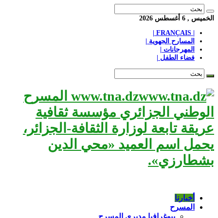
الخميس , 6 أغسطس 2026
| FRANÇAIS |
المسارح الجهوية |
المهرجانات |
فضاء الطفل |
www.tna.dz المسرح
الوطني الجزائري مؤسسة ثقافية
عريقة تابعة لوزارة الثقافة-الجزائر،
يحمل اسم العميد «محي الدين
بشطارزي».
أخبارنا
المسرح
بيوغرافيا مديري المسرح