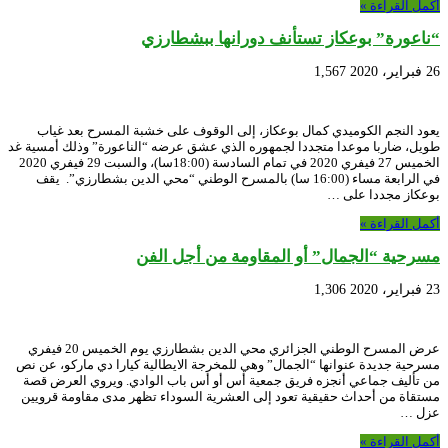
أكمل القراءة »
“ناعورة” بوعكاز تستأنف دورانها ببشطارزي
26 فبراير، 2020
1,567
يعود النجم الكوميدي كمال بوعكاز، إلى الوقوف على خشبة المسرح بعد غياب
طويل، ضاربا موعدا متجددا لجمهوره الذي عشق عرضه “الناعورة” وذلك أمسية غد
الخميس 27 فيفري 2020 في تمام السادسة (18:00سا)، والسبت 29 فيفري 2020
في الرابعة مساء (16:00 سا) بالمسرح الوطني “محي الدين بشطارزي”. يقف
بوعكاز مجددا على …
أكمل القراءة »
مسرحية “الجمال” أو المقاومة من أجل الفن
23 فبراير، 2020
1,306
عرض المسرح الوطني الجزائري محي الدين بشطارزي يوم الخميس 20 فيفري
مسرحية جديدة عنوانها “الجمال” وهي للمخرجة الايطالية كيارا دي ماركو، عن نص
من تأليف جماعي أنجزه فريق جمعية أس أو أس باب الوادي. ويروي العرض قصة
مستقاة من أحداث حقيقية تعود إلى العشرية السوداء تظهر مدى مقاومة قرويين
عزل …
أكمل القراءة »