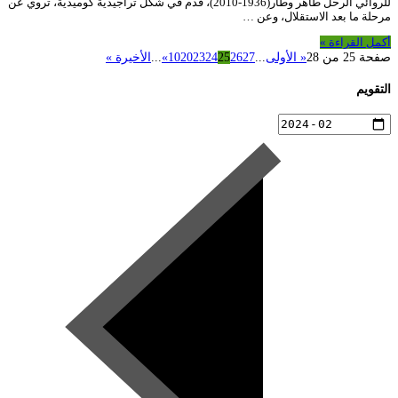
للروائي الرحل طاهر وطار(1936-2010)، قدم في شكل تراجيدية كوميدية، تروي عن
مرحلة ما بعد الاستقلال، وعن …
أكمل القراءة »
صفحة 25 من 28
« الأولى
...
27
26
25
24
23
20
10
»
...
الأخيرة »
التقويم