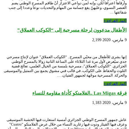
وأرقاها اعترافا لكن، وإنه لمن دواعي الاعتزاز أنّ طاقم المسرح الوطني يضم
العنصر النسوي، وعليهنّ يقع جسامة من المهام والتحديات نوعا وعددا إلى جنب
شقائقها …
أكمل القراءة »
الأطفال مدعوون لرحلة مسرحية إلى “الكوكب العملاق”
9 مارس، 2020
2,199
إنها بشرى للأطفال من محبّي المسرح.. “الكوكب العملاق” عنوان لإنتاج مسرحي
جدي سيُعرض لأول مرة غدا الثلاثاء على الساعة الثانية زوالا بالمسرح الوطني
الجزائري. “الكوكب العملاق”، مسرحية بلمسة من الخيال العلمي، تعالج قضية
التلوث والحفاظ على الكوكب، في قالب فني مشوق يجمع بين التمثيل والموسيقى
والحركة. المسرحية موجّهة لجمهور الفتيان، …
أكمل القراءة »
فرقة Las Migas ..الفلامنكو كأداة مقاومة للنساء
9 مارس، 2020
1,183
عاش جمهور المسرح الوطني الجزائري أمسية استعارت فيها الخشبة الموسيقى
وعزف فيها القيثار ودوت فيها زغاريد النساء من خلال عرض الفلامنكو “Cuatro”
الذي قدمته الفرقة الإسبانية Las Migas ضمن الاحتفالات باليوم العالمي للمرأة.