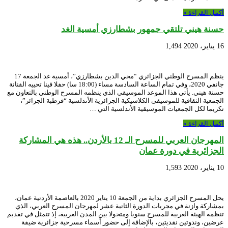
أكمل القراءة »
حسنة هيني تلتقي جمهور بشطارزي أمسية الغد
16 يناير، 2020
1,494
ينظم المسرح الوطني الجزائري “محي الدين بشطارزي”، أمسية غد الجمعة 17
جانفي 2020، وفي تمام الساعة السادسة مساء (18:00 سا) حفلا فينا تحييه الفنانة
حسنة هيني. يأتي هذا الموعد الموسيقي الذي ينظمه المسرح الوطني بالتعاون مع
الجمعية الثقافية للموسيقى الكلاسيكية الجزائرية الأندلسية “قرطبة الجزائر”،
تكريما لكل الجمعيات الموسيقية الأندلسية التي …
أكمل القراءة »
المهرجان العربي للمسرح الـ 12 بالأردن.. هذه هي المشاركة
الجزائرية في دورة عمان
10 يناير، 2020
1,593
يحل المسرح الجزائري بداية من الجمعة 10 يناير 2020 بالعاصمة الأردنية عمان،
بمشاركة وازنة في مجريات الدورة الثانية عشر لمهرجان المسرح العربي، الذي
تنظمه الهيئة العربية للمسرح سنويا ومتجولا بين المدن العربية، إذ تتمثل في تقديم
عرضين، وندوتين نقديتين، بالإضافة إلى حضور أسماء مسرحية جزائرية ضيفة