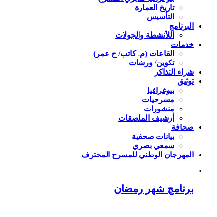
تاريخ العمارة
التأسيس
البرنامج
اللأنشطة والجولات
خدمات
القاعات (م. كاتب/ ح عمر)
تكوين/ ورشات
شراء التذاكر
توثيق
بيوغرافيا
مسرحيات
منشورات
أرشيف الملصقات
صحافة
بيانات صحفية
سمعي بصري
المهرجان الوطني للمسرح المحترف
برنامج شهر رمضان
…