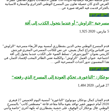
العرض الذي كان حصيلة تعاون بين المسرح الوطني الجزائري والسفارة الاسبانية
بالجزائر قدمت فيه الفرقة صورة عن …
أكمل القراءة »
مسرحية “الزاوش” أو عندما يتحول الكذب إلى آفة
5 مارس، 2020
1,925
قدم المسرح الوطني محي الدين بشطارزي أمسية يوم الأربعاء مسرحية “الزاوش”
من اقتباس وإخراج كمال يعيش، عن نص للكاتب المسرحي المجري فيرنتش
كارينتي بعنوان “البوزندورفر”، تسلط الضوء على الكذب عندما يتحول إلى آفة
اجتماعية. عنوان العمل “الزاوش”، والكلمة تعني الطائر المحب لإفساد الثمار، في
هذا المضمون تدور أحداث المسرحية التي …
أكمل القراءة »
بوعكاز: “الناعورة.. تحدّي العودة إلى المسرح الذي رفعته”
27 فبراير، 2020
1,484
قدم الفنان كمال بوعكاز، مونولوج “الناعورة” أمسية اليوم الخميس 27 فيفري
2020 أمام جمهور غفير توافد بقوة مالئا مقاعد قاعة “مصطفى كاتب” بالمسرح
الوطني. قال بوعكاز أن الوقوف على خشبة بشطارزي له نكهة أخرى “خاصة وأنني