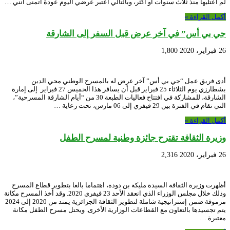
لم أعتليها منذ ثلاث سنوات أو أكثر، وبالتالي أعتبر عرضي اليوم عودة أتمنى أنني …
أكمل القراءة »
جي بي أس” في آخر عرض قبل السفر إلى الشارقة
26 فبراير، 2020
1,800
أدى فريق عمل “جي بي أس” آخر عرض له بالمسرح الوطني محي الدين
بشطارزي يوم الثلاثاء 25 فبراير قبل أن يسافر هذا الخميس 27 فبراير إلى إمارة
الشارقة، للمشاركة في افتتاح فعاليات الطبعة 30 من “أيام الشارقة المسرحية”،
التي تقام في الفترة بين 29 فيفري إلى 06 مارس، تحت رعاية …
أكمل القراءة »
وزيرة الثقافة تقترح جائزة وطنية لمسرح الطفل
26 فبراير، 2020
2,316
أظهرت وزيرة الثقافة السيدة مليكة بن دودة، اهتماما بالغا بتطوير قطاع المسرح
وذلك خلال مجلس الوزراء الذي انعقد الأحد 23 فيفري 2020. وقد أخذ المسرح مكانة
مرموقة ضمن إستراتيجية شاملة لتطوير الثقافة الجزائرية يمتد من 2020 إلى 2024
يتم تجسيدها بالتعاون مع القطاعات الوزارية الأخرى. ويحتل مسرح الطفل مكانة
معتبرة …