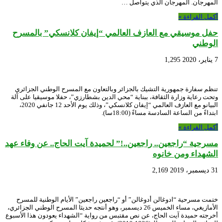
المهرجان. المهرجان الذي يتواصل …
أكمل القراءة »
حفل موسيقي مع العازف العالمي “إيفان كلانسكي” بالمسرح
الوطني
7 يناير، 2020
1,295
تنظم سفارة جمهورية التشيك بالجزائر وبالتعاون مع المسرح الوطني الجزائري
وتحت رعاية وزارة الثقافة، ببناية “محي الدين بشطارزي”، حفلا موسيقيا على آلة
البيانو مع العازف العالمي “إيفان كلانسكي”، وذلك يوم الأحد 12 جانفي 2020،
ابتداءً من الساعة السادسة مساءً (18:00سا).
أكمل القراءة »
مسرحية “راجعين.. راجعين..!” لحميدة آيت الحاج.. عن وفاء عهد
الشهداء ومن خانوه
31 ديسمبر، 2019
2,169
ختمت مسرحية “ادوغالن أدوغالن” أو “راجعين راجعين” الأيام الوطنية للمسرح
الأمازيغي، مساء الخميس 26 ديسمبر، وهو أنتجه حديثا المسرح الوطني الجزائري،
أخرجته حميدة آيت الحاج، عن نص مقتبس من رواية “الشهداء يعودون هذا الأسبوع