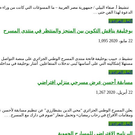
تنشيط أ. صفاء البيلي / جمهورية مصر العربية – ما المسوغات التي كانت من وراء ظ
الدعوة لهذا الفن حتى …
أكمل القراءة »
بوخليفة يناقش التكوين بين المنجز والمنتظر في منتدى المسرح
22 مايو، 2020
1,095
مستهلا إشكاليته التي على أساسها تُبنى تدخلات المتفاعلين. أشار بوخليفة في مداخلت
أكمل القراءة »
مسابقة أحسن عرض مسرحي منزلي افتراضي
22 أبريل، 2020
1,267
ومقامات الأفراح في رحاب رمضان» وتحمل شعار “صوم في دارك مع المسرح.. …
أكمل القراءة »
البرنامج الإفتراضي للمسارح الجهوية