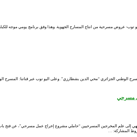
مسرح الوطني الجزائري “محي الدين بشطارزي”. وعلى اليو توب عبر قناتنا: المسرح ال
ل مسرحي
، ننهي إلى علم المخرجين المسرحيين “حاملي مشروع إخراج عمل مسرحي”، عن فتح باب 
شروط المشاركة: …