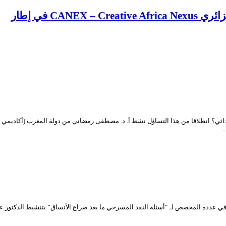
CA في إطار
…
يط د. عبد الحليم بوشراكي كان لمنتدى المسرح الوطني الجزائري (TNA Forum) في عدده المخصص لـ “أسئلة النقد المسرحي ما 