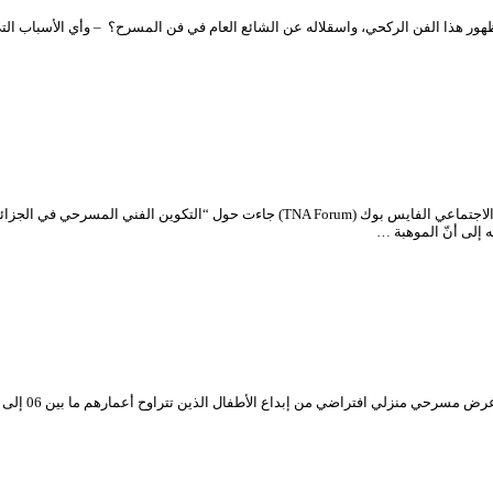
هور هذا الفن الركحي، واسقلاله عن الشائع العام في فن المسرح؟ – وأي الأسباب ال
تنشيط د. حبيب بوخليفة فاتحة منتدى المسرح الوطني الجزائري على منصة التواصل الاجتماعي 
ه إلى أنّ الموهبة …