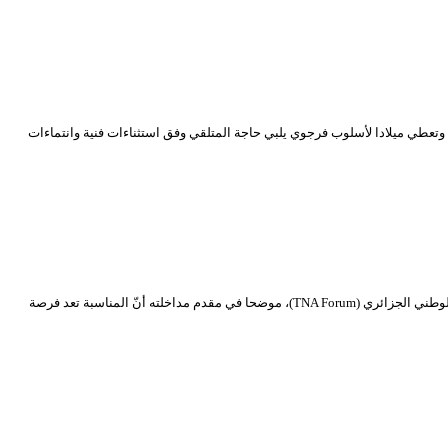
وتعطي ميلادا لأسلوب فرجوي يلبي حاجة المتلقي وفق استثناءات فنية وانتماءات
تنشيط أ. د. حسن تليلاني نشط أ. د. حسن تليلاني (باحث، أستاذ حامعي ومؤلف مسرحي)، عشية الاحتفاء باليوم العالمي للمسرح الموافق لتاريخ 27 مارس، منتدى المسرح الوطني الجزائري (TNA Forum)، موضحا في مقدم مداخلته أنّ المناسبة تعد فرصة