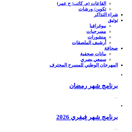
القاعات (م. كاتب/ ح عمر)
تكوين/ ورشات
شراء التذاكر
توثيق
بيوغرافيا
مسرحيات
منشورات
أرشيف الملصقات
صحافة
بيانات صحفية
سمعي بصري
المهرجان الوطني للمسرح المحترف
برنامج شهر رمضان
…
برنامج شهر فيفري 2026
…