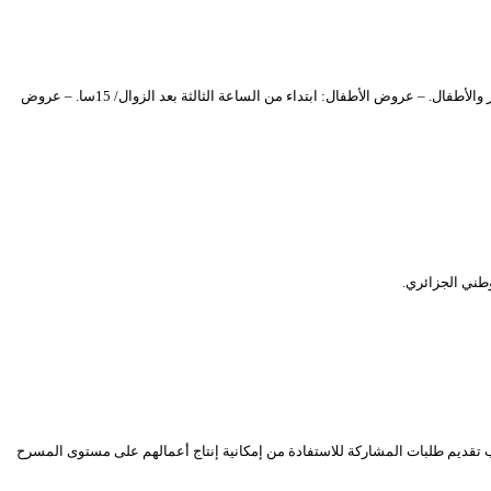
يشرع المسرح الوطني الجزائري “محي الدين بشطارزي” في بث، -عبر قناته على اليو توب- عروض مسرحية من انتاج المسارح الجهوية. وهذا وفق برنامج يومي موجه للكبار والأطفال. – عروض الأطفال: ابتداء من الساعة الثالثة بعد الزوال/ 15سا. – عروض
وطني الجزائري.
تقديم طلبات المشاركة للاستفادة من إمكانية إنتاج أعمالهم على مستوى المسرح