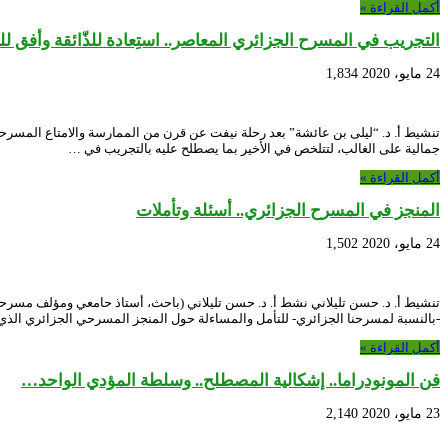
أكمل القراءة »
التجريب في المسرح الجزائري المعاصر.. استِعادة للذّائقة وأفق لل
24 مايو، 2020
1,834
تنشيط أ. د. “ليلى بن عائشة” بعد رحلة نيفت عن قرن من الممارسة والامتاع المسرح
جمالية على الغالب، لتتلخص في الأخير بما يصطلح عليه بالتجريب في …
أكمل القراءة »
المنجز في المسرح الجزائري.. أسئلة وتأملات
24 مايو، 2020
1,502
-بالنسبة لمسرحنا الجزائري- للتأمل والمساءلة حول المنجز المسرحي الجزائري الذ
أكمل القراءة »
فن المونودراما.. إشكالية المصطلح.. وسلطة المؤدي الواحد…
23 مايو، 2020
2,140