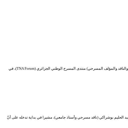
تنشيط . د. مصطفى رمضاني / المغرب هل هناك وصفة جاهزة للعرض المسرحي الحداثي؟ انطلاقا من هذا التساؤل نشط أ. د. مصطفى رمضاني من دولة المغرب (أكاديمي والناقد والمؤلف المسرحي) منتدى المسرح الوطني الجزائري (TNA Forum)، في
بعد صراع الأنساق” بتنشيط الدكتور عبد الحليم بوشراكي (ناقد مسرحي وأستاذ جامعي)، مشيرا في بداية تدخله على أنّ