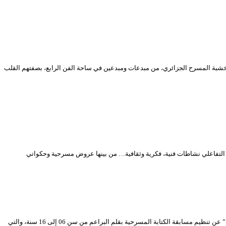
الاحترام، والإجلال، والعرفان، إلى فرسان خشبة المسرح الجزائري، من مبدعات ومبدعين في ساحة الفن الرابع، بصفتهم القلب
 التفاعلي نشاطات فنية، فكرية وثقافية… من بينها عروض مسرحية وحكواتي
إعلان عن مسابقة في الكتابة المسرحية بقلم البراعم من 06 إلى 16 سنة حول موضوع “الوقاية من فيروس كورونا” يُعلن المسرح الوطني الجزائري “محي الدين بشطارزي” عن تنظيم مسابقة الكتابة المسرحية بقلم البراعم من سن 06 إلى 16 سنة، والتي