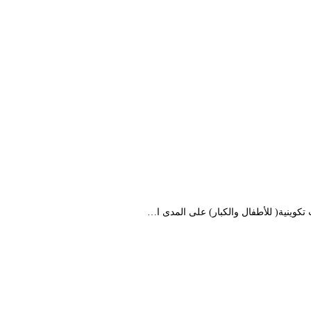
كوينية( للأطفال والكبار) على المدى ا…