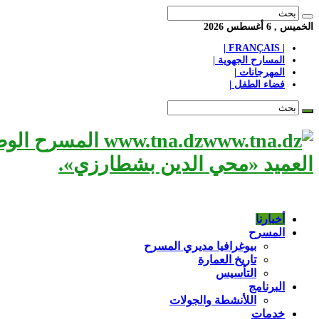
الخميس , 6 أغسطس 2026
| FRANÇAIS |
المسارح الجهوية |
المهرجانات |
فضاء الطفل |
www.tna.dz الم
العميد «محي الدين بشطارزي».
أخبارنا
المسرح
بيوغرافيا مديري المسرح
تاريخ العمارة
التأسيس
البرنامج
اللأنشطة والجولات
خدمات