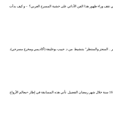
تي تقف وراء ظهور هذا الفن الأدائي على خشبة المسرح العربي؟ – و كيف بدأت
الفايس بوك (TNA Forum) جاءت حول “التكوين الفني المسرحي في الجزائر .. المنجز والمنتظر” بتنشيط من د. حبيب بوخليفة (أكاديمي ومخرج مسرحي)،
يعلن المسرح الوطني الجزائري “محي الدين بشطارزي” عن تنظيم مسابقة لأحسن عرض مسرحي منزلي افتراضي من إبداع الأطفال الذين تتراوح أعمارهم ما بين 06 إلى 16 سنة خلال شهر رمضان الفضيل. تأتي هذه المسابقة في إطار «معالم الأرواح