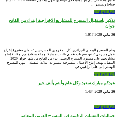
الكبار والأطفال، يتم بثها يوميا خلال موعدين الأول يبدأ من الساعة الـ (11:00 سا)
صباحا ويستمر …
أكمل القراءة »
تذكير باستقبال المسرح للمشاريع الاخراجية ابتداء من الفاتح
جوان
26 مايو، 2020
1,017
يعلم المسرح الوطني الجزائري، كل المخرجين المسرحيين “حاملي مشروع إخراج
عمل مسرحي”، عن فتح باب تقديم طلبات مشاركاتهم للاستفادة من إمكانية إنتاج
مشاريعهم على مستوى المسرح الوطني، بدء من الفاتح من شهر جوان 2020
المقبل، بهدف إنتاج الأعمال المسرحية للسنوات الثلاث المقبلة. ينهي المسرح
الوطني إلى علم الراغبين في …
أكمل القراءة »
عيدكم مبارك سعيد وكل عام وأنتم بألف خير
26 مايو، 2020
1,484
أكمل القراءة »
جماليات التقنيات الرقمية في المسرح العربي المعاصر