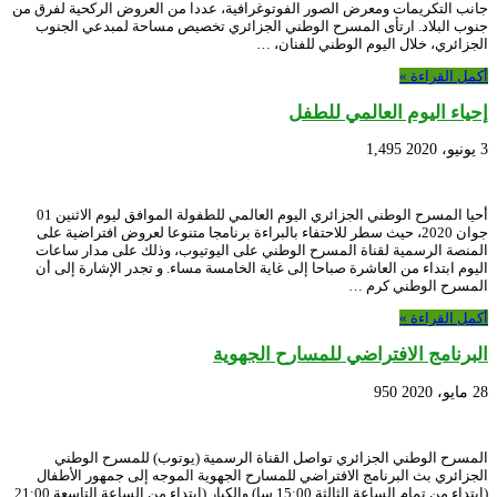
جانب التكريمات ومعرض الصور الفوتوغرافية، عددا من العروض الركحية لفرق من
جنوب البلاد. ارتأى المسرح الوطني الجزائري تخصيص مساحة لمبدعي الجنوب
الجزائري، خلال اليوم الوطني للفنان، …
أكمل القراءة »
إحياء اليوم العالمي للطفل
3 يونيو، 2020
1,495
أحيا المسرح الوطني الجزائري اليوم العالمي للطفولة الموافق ليوم الاثنين 01
جوان 2020، حيث سطر للاحتفاء بالبراءة برنامجا متنوعا لعروض افتراضية على
المنصة الرسمية لقناة المسرح الوطني على اليوتيوب، وذلك على مدار ساعات
اليوم ابتداء من العاشرة صباحا إلى غاية الخامسة مساء. و تجدر الإشارة إلى أن
المسرح الوطني كرم …
أكمل القراءة »
البرنامج الافتراضي للمسارح الجهوية
28 مايو، 2020
950
المسرح الوطني الجزائري تواصل القناة الرسمية (يوتوب) للمسرح الوطني
الجزائري بث البرنامج الافتراضي للمسارح الجهوية الموجه إلى جمهور الأطفال
(ابتداء من تمام الساعة الثالثة 15:00 سا) والكبار (ابتداء من الساعة التاسعة 21:00