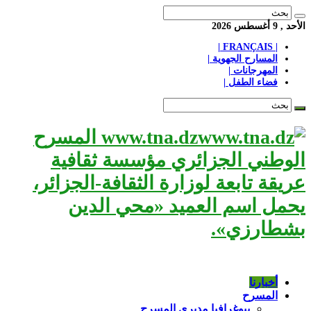
الأحد , 9 أغسطس 2026
| FRANÇAIS |
المسارح الجهوية |
المهرجانات |
فضاء الطفل |
www.tna.dz المسرح
الوطني الجزائري مؤسسة ثقافية
عريقة تابعة لوزارة الثقافة-الجزائر،
يحمل اسم العميد «محي الدين
بشطارزي».
أخبارنا
المسرح
بيوغرافيا مديري المسرح