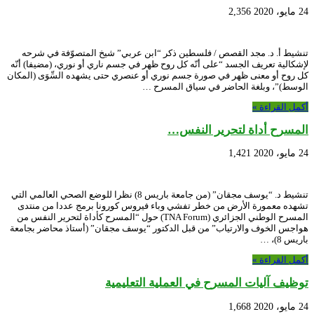
24 مايو، 2020
2,356
تنشيط أ. د. مجد القصص / فلسطين ذكر “ابن عربي” شيخ المتصوّفة في شرحه
لإشكالية تعريف الجسد “على أنّه كل روح ظهر في جسم ناري أو نوري، (مضيفا) أنّه
كل روح أو معنى ظهر في صورة جسم نوري أو عنصري حتى يشهده السِّوَى (المكان
الوسط)”، وبلغة الحاضر في سياق المسرح …
أكمل القراءة »
المسرح أداة لتحرير النفس…
24 مايو، 2020
1,421
تنشيط د. “يوسف مجقان” (من جامعة باريس 8) نظرا للوضع الصحي العالمي التي
تشهده معمورة الأرض من خطر تفشي وباء فيروس كورونا برمج عددا من منتدى
المسرح الوطني الجزائري (TNA Forum) حول “المسرح كأداة لتحرير النفس من
هواجس الخوف والارتياب” من قبل الدكتور “يوسف مجقان” (أستاذ محاضر بجامعة
باريس 8)، …
أكمل القراءة »
توظيف آليات المسرح في العملية التعليمية
24 مايو، 2020
1,668