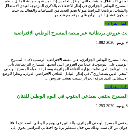
لعيدي الاستقلال والشباب التي توافق الخامس (05) من شهر جويلية المقبل. ينظم
المسرح الوطني الجزائري في إطار الاحتفالات بالذكرى المزدوجة لعيدي الاستقلال
والشباب، برنامجا افتراضيا منوعا يضم العديد من النشاطات والفعاليات، حيث
سيكون عشاق الفن الرابع على موعد مع عدد من …
أكمل القراءة »
بث عروض بريطانية عبر منصة المسرح الوطني الافتراضية
9 يونيو، 2020
1,082
يبث المسرح الوطني الجزائري، عبر منصته الافتراضية الرسمية (قناة المسرح
الوطني على اليوتيوب)، عددا من العروض التي أنتجتها المسارح البريطانية. يأتي
هذا البرنامج الذي نظمته وزارة الثقافة الجزائرية، وسطر تفاصيله المسرح الوطني
“محي الدين بشطارزي”، في إطار التبادل الثقافي الافتراضي الدولي، ونظرا للوضع
الاستثنائي الذي تعرفه الجزائر بسبب تفشي فيروس …
أكمل القراءة »
المسرح يحتفي بمبدعي الجنوب في اليوم الوطني للفنان
8 يونيو، 2020
1,253
يحتفي المسرح الوطني الجزائري، بالفنانين في يومهم الوطني المصادف لـ 08
جوان من كل سنة، وذلك من خلال تسطير برنامج احتفالي افتراضي يحوي إلى