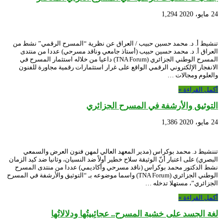
24 مايو، 2020
1,294
تنشيط أ. د. محمد حسين حبيب / العراق عن نظرية “المسرح الرقمي” نشط من
العراق أ. د. محمد حسين حبيب (أستاذ جامعي وناقد مسرحي) عددا من منتدى
المسرح الوطني الجزائري (TNA Forum) داعيا من خلاله استثمار المسرح في
الانفجار الإلكتروني الرقمي الواقع على غرار استثمارات رقمية مجاورة للفنون
والعلوم ومجالات …
أكمل القراءة »
التوثيق والأرشفة في المسرح الجزائري
24 مايو، 2020
1,386
تننشيط د. محمد بوكراس (مدير المعهد العالي لمهن فنون العرض والسمعي
البصري) على اعتبار أنّ الوثيقة سلاح خطير أولاً ضد النسيان، وثانيا ضد كيد الزمان
نشط الدكتور محمد بوكراس (ناقد مسرحي وأكاديمي) عددا من منتدى المسرح
الوطني الجزائري (TNA Forum) واسما موضوعه بـ “التوثيق والأرشفة في المسرح
الجزائري”، مستهلا تدخله …
أكمل القراءة »
لغة الجسد على خشبة المسرح.. عجائِبيتُها ودلالاتُها