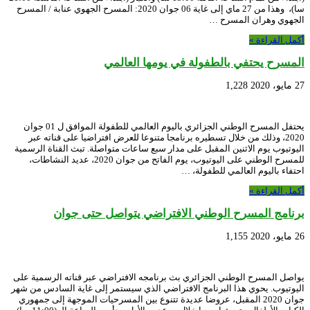
سا)، وهذا من 27 ماي إلى غاية 06 جوان 2020: المسرح الجهوي عنابة / المسرح
الجهوي وهران المسرح …
أكمل القراءة »
المسرح يحتفي بالطفولة في يومها العالمي
27 مايو، 2020
1,228
يحتفل المسرح الوطني الجزائري باليوم العالمي للطفولة الموافق ل 01 جوان
2020، وذلك من خلال تسطيره برنامجا متنوعا للعرض افتراضيا على قناته عبر
اليوتيوب يوم الاثنين المقبل على مدار سبع ساعات متواصلة. تبث القناة الرسمية
للمسرح الوطني على اليوتيوب، يوم الفاتح من جوان 2020، عديد النشاطات،
احتفاء باليوم العالمي للطفولة، …
أكمل القراءة »
برنامج المسرح الوطني الافتراضي يتواصل حتى جوان
26 مايو، 2020
1,155
يواصل المسرح الوطني الجزائري بث برنامجه الافتراضي عبر قناته الرسمية على
اليوتيوب. يحوي هذا البرنامج الافتراضي الذي سيستمر إلى غاية السادس من شهر
جوان 2020 المقبل، عروضا عديدة تتنوع بين المسرحيات الموجهة إلى جمهوري