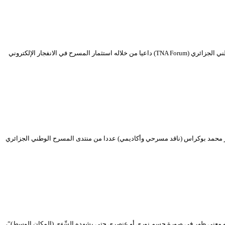
تنشيط أ. د. محمد حسين حبيب / العراق عن نظرية “المسرح الرقمي” نشط من العراق أ. د. محمد حسين حبيب (أستاذ جامعي وناقد مسرحي) عددا من منتدى المسرح الوطني الجزائري (TNA Forum) داعيا من خلاله استثمار المسرح في الانفجار الإلكتروني
كتور محمد بوكراس (ناقد مسرحي وأكاديمي) عددا من منتدى المسرح الوطني الجزائري
أو معنى ظهر في صورة جسم نوري أو عنصري حتى يشهده السِّوَى (المكان الوسط)”،