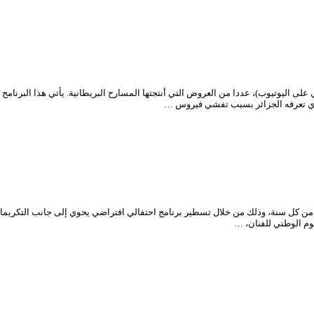
لى اليوتيوب)، عددا من العروض التي أنتجتها المسارح البريطانية. يأتي هذا البرنام
الذي تعرفه الجزائر بسبب تفشي فيروس …
سرح الوطني الجزائري، بالفنانين في يومهم الوطني المصادف لـ 08 جوان من كل سنة، وذلك من خلال تسطير برنامج احتفال
م الوطني للفنان، …