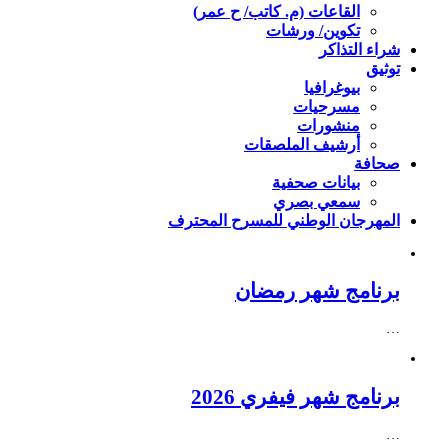
القاعات (م. كاتب/ ح عمر)
تكوين/ ورشات
شراء التذاكر
توثيق
بيوغرافيا
مسرحيات
منشورات
أرشيف الملصقات
صحافة
بيانات صحفية
سمعي بصري
المهرجان الوطني للمسرح المحترف
برنامج شهر رمضان
…
برنامج شهر فيفري 2026
…