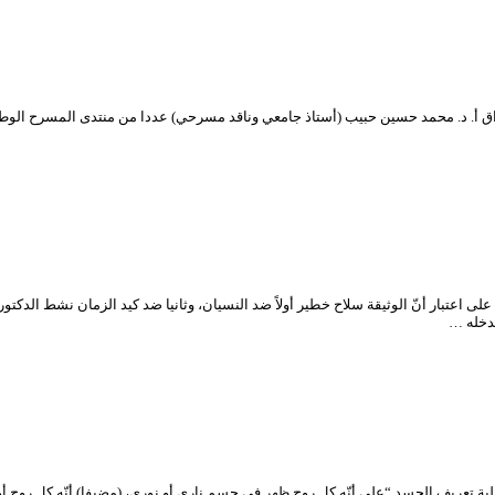
ى اعتبار أنّ الوثيقة سلاح خطير أولاً ضد النسيان، وثانيا ضد كيد الزمان نشط الد
ة تعريف الجسد “على أنّه كل روح ظهر في جسم ناري أو نوري، (مضيفا) أنّه كل روح 