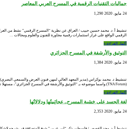
جماليات التقنيات الرقمية في المسرح العربي المعاصر
24 مايو، 2020
1,290
الرقمي الواقع على غرار استثمارات رقمية مجاورة للفنون والعلوم ومجالات …
أكمل القراءة »
التوثيق والأرشفة في المسرح الجزائري
24 مايو، 2020
1,384
تننشيط د. محمد بوكراس (مدير المعهد العالي لمهن فنون العرض والسمعي البصري) عل
(TNA Forum) واسما موضوعه بـ “التوثيق والأرشفة في المسرح الجزائري”، مستهلا تدخله …
أكمل القراءة »
لغة الجسد على خشبة المسرح.. عجائِبيتُها ودلالاتُها
24 مايو، 2020
2,353
تنشيط أ. د. مجد القصص / فلسطين ذكر “ابن عربي” شيخ المتصوّفة في شرحه لإشكالي