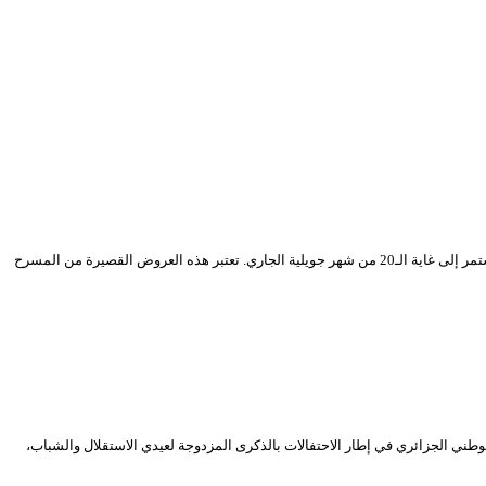
يشرع المسرح الوطني الجزائري، سهرة اليوم الأحد 05 جويلية 2020، في بث عروض قصيرة من المسرح البريطاني، عبر قناته الرسمية على اليوتيوب، خلال برنامج جديد يستمر إلى غاية الـ20 من شهر جويلية الجاري. تعتبر هذه العروض القصيرة من المسرح
تقلال والشباب التي توافق الخامس (05) من شهر جويلية المقبل. ينظم المسرح الوطني الجزائري في إطار الاحتفالات بالذكرى المزدوجة لعيدي الاستقلال والشباب،