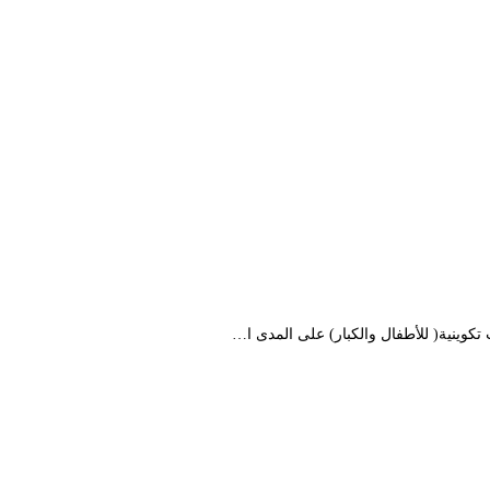
كوينية( للأطفال والكبار) على المدى ا…