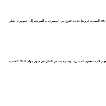
يواصل المسرح الوطني الجزائري بث برنامجه الافتراضي عبر قناته الرسمية على اليوتيوب. يحوي هذا البرنامج الافتراضي الذي سيستمر إلى غاية السادس من شهر جوان 2020 المقبل، عروضا عديدة تتنوع بين المسرحيات الموجهة إلى جمهوري الكبار
يعلم المسرح الوطني الجزائري، كل المخرجين المسرحيين “حاملي مشروع إخراج عمل مسرحي”، عن فتح باب تقديم طلبات مشاركاتهم للاستفادة من إمكانية إنتاج مشاريعهم على مستوى المسرح الوطني، بدء من الفاتح من شهر جوان 2020 المقبل،