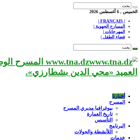
الخميس , 6 أغسطس 2026
| FRANÇAIS |
المسارح الجهوية |
المهرجانات |
فضاء الطفل |
www.tna.dz الم
العميد «محي الدين بشطارزي».
أخبارنا
المسرح
بيوغرافيا مديري المسرح
تاريخ العمارة
التأسيس
البرنامج
اللأنشطة والجولات
خدمات