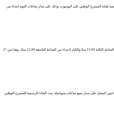
امجا متنوعا لعروض افتراضية على المنصة الرسمية لقناة المسرح الوطني على اليوتيوب، وذلك على مدار ساعات اليوم ابتداء من
المسرح الوطني الجزائري تواصل القناة الرسمية (يوتوب) للمسرح الوطني الجزائري بث البرنامج الافتراضي للمسارح الجهوية الموجه إلى جمهور الأطفال (ابتداء من تمام الساعة الثالثة 15:00 سا) والكبار (ابتداء من الساعة التاسعة 21:00 سا)، وهذا من 27
افتراضيا على قناته عبر اليوتيوب يوم الاثنين المقبل على مدار سبع ساعات متواصلة. تبث القناة الرسمية للمسرح الوطني