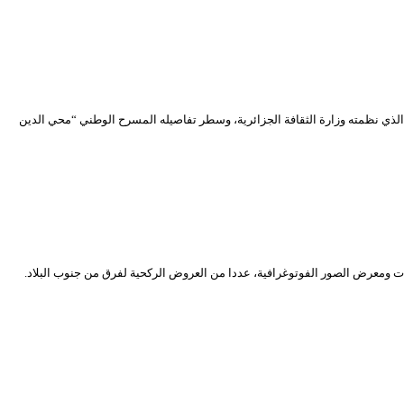
ج الذي نظمته وزارة الثقافة الجزائرية، وسطر تفاصيله المسرح الوطني “محي الدين
ي افتراضي يحوي إلى جانب التكريمات ومعرض الصور الفوتوغرافية، عددا من العروض الركحية لفرق من جنوب البلاد.