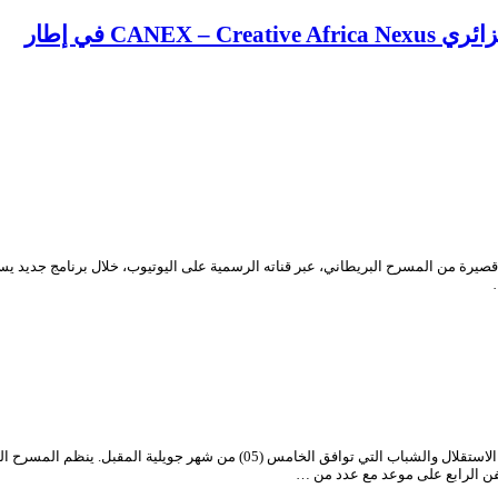
CA في إطار
يحتفل المسرح الوطني الجزائري “محي الدين بشطارزي”، بالذكرى المزدوجة لعيدي الاس
فن الرابع على موعد مع عدد من …